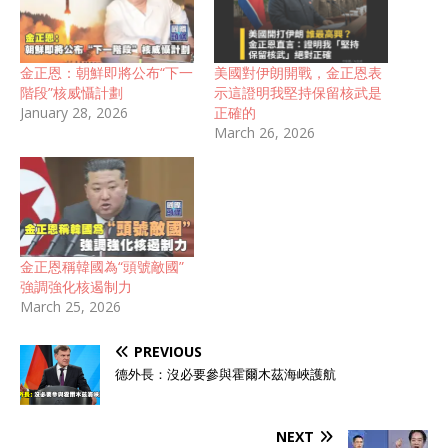
金正恩：朝鮮即將公布“下一
美國對伊朗開戰，金正恩表
階段”核威懾計劃
示這證明我堅持保留核武是
January 28, 2026
正確的
March 26, 2026
金正恩稱韓國為“頭號敵國”
強調強化核遏制力
March 25, 2026
PREVIOUS
德外長：沒必要參與霍爾木茲海峽護航
NEXT