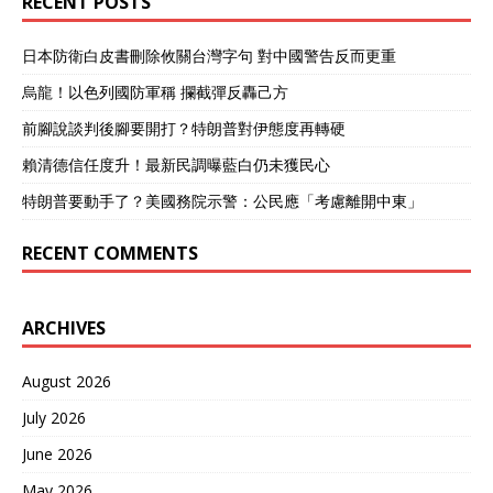
RECENT POSTS
日本防衛白皮書刪除攸關台灣字句 對中國警告反而更重
烏龍！以色列國防軍稱 攔截彈反轟己方
前腳說談判後腳要開打？特朗普對伊態度再轉硬
賴清德信任度升！最新民調曝藍白仍未獲民心
特朗普要動手了？美國務院示警：公民應「考慮離開中東」
RECENT COMMENTS
ARCHIVES
August 2026
July 2026
June 2026
May 2026