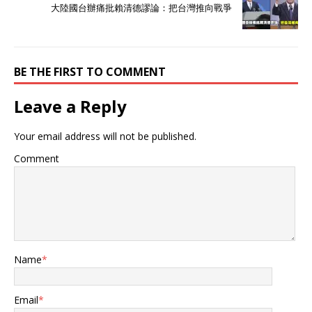
大陸國台辦痛批賴清德謬論：把台灣推向戰爭
BE THE FIRST TO COMMENT
Leave a Reply
Your email address will not be published.
Comment
Name
*
Email
*