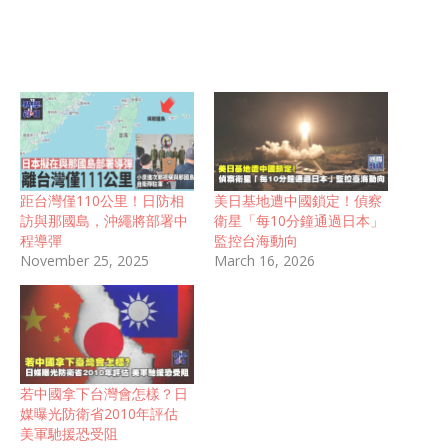
距台灣僅110公里！日防相
美日基地遭中國鎖定！偵察
訪與那國島，沖繩將部署中
衛星「每10分鐘通過日本」
程導彈
監控台海動向
November 25, 2025
March 16, 2026
若中國拿下台灣會怎樣？日
媒曝光防衛省2010年評估
美軍馳援恐受阻