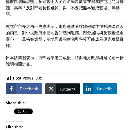
提前向居民說明，多達數十人至百名民眾聚集在健軍駐屯地門口抗
議，高舉「反對部署長程飛彈」與「不要把熊本變成戰場」等標
語。
熊本市市長大西一史也表示，市府是透過媒體報導才得知設備運入
的消息，對中央政府未提前告知感到遺憾。部分居民與反戰團體則
憂心，一旦衝突爆發，基地周邊的住宅與學校可能成為優先攻擊目
標。
日本防衛省表示，待部署準備完成後，將向地方政府與居民進一步
說明相關計畫。
Post Views:
305
Facebook
LinkedIn
Twitter/X
Share this:
Like this: