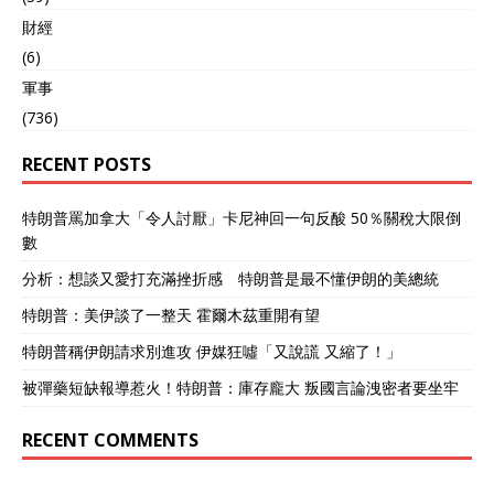
財經
(6)
軍事
(736)
RECENT POSTS
特朗普罵加拿大「令人討厭」卡尼神回一句反酸 50％關稅大限倒
數
分析：想談又愛打充滿挫折感 特朗普是最不懂伊朗的美總統
特朗普：美伊談了一整天 霍爾木茲重開有望
特朗普稱伊朗請求別進攻 伊媒狂噓「又說謊 又縮了！」
被彈藥短缺報導惹火！特朗普：庫存龐大 叛國言論洩密者要坐牢
RECENT COMMENTS