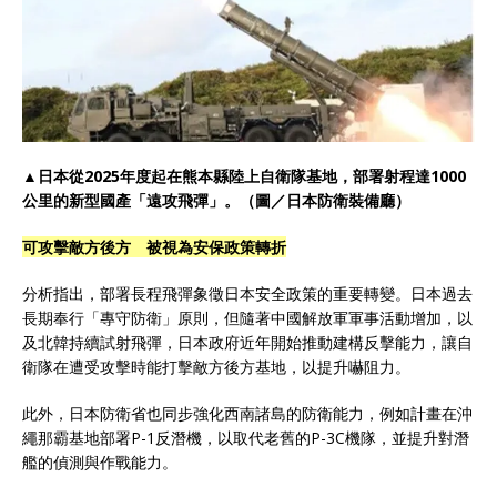
▲日本從2025年度起在熊本縣陸上自衛隊基地，部署射程達1000
公里的新型國產「遠攻飛彈」。（圖／日本防衛裝備廳）
可攻擊敵方後方 被視為安保政策轉折
分析指出，部署長程飛彈象徵日本安全政策的重要轉變。日本過去
長期奉行「專守防衛」原則，但隨著中國解放軍軍事活動增加，以
及北韓持續試射飛彈，日本政府近年開始推動建構反擊能力，讓自
衛隊在遭受攻擊時能打擊敵方後方基地，以提升嚇阻力。
此外，日本防衛省也同步強化西南諸島的防衛能力，例如計畫在沖
繩那霸基地部署P-1反潛機，以取代老舊的P-3C機隊，並提升對潛
艦的偵測與作戰能力。