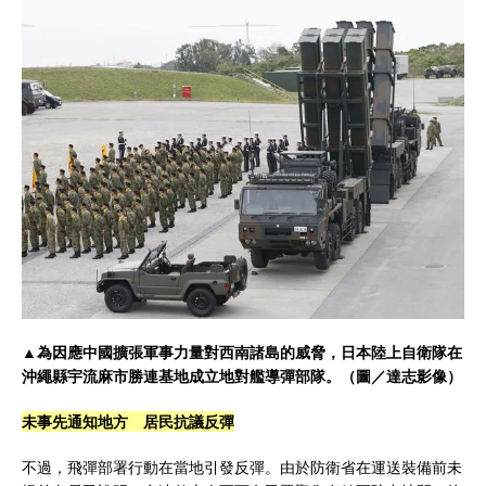
▲為因應中國擴張軍事力量對西南諸島的威脅，日本陸上自衛隊在
沖繩縣宇流麻市勝連基地成立地對艦導彈部隊。（圖／達志影像）
未事先通知地方 居民抗議反彈
不過，飛彈部署行動在當地引發反彈。由於防衛省在運送裝備前未