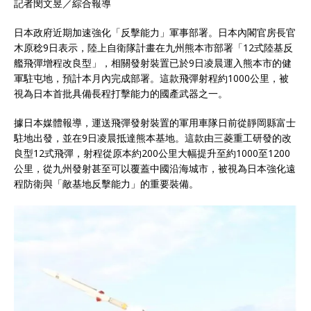
記者閔文昱／綜合報導
日本政府近期加速強化「反擊能力」軍事部署。日本內閣官房長官
木原稔9日表示，陸上自衛隊計畫在九州熊本市部署「12式陸基反
艦飛彈增程改良型」，相關發射裝置已於9日凌晨運入熊本市的健
軍駐屯地，預計本月內完成部署。這款飛彈射程約1000公里，被
視為日本首批具備長程打擊能力的國產武器之一。
據日本媒體報導，運送飛彈發射裝置的軍用車隊日前從靜岡縣富士
駐地出發，並在9日凌晨抵達熊本基地。這款由三菱重工研發的改
良型12式飛彈，射程從原本約200公里大幅提升至約1000至1200
公里，從九州發射甚至可以覆蓋中國沿海城市，被視為日本強化遠
程防衛與「敵基地反擊能力」的重要裝備。