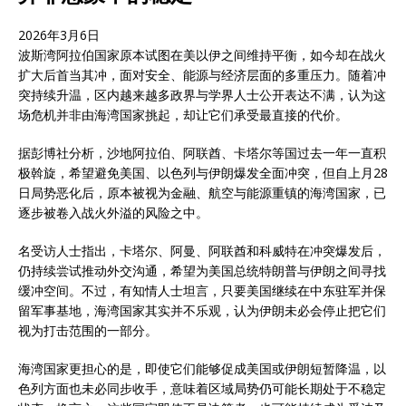
2026年3月6日
波斯湾阿拉伯国家原本试图在美以伊之间维持平衡，如今却在战火
扩大后首当其冲，面对安全、能源与经济层面的多重压力。随着冲
突持续升温，区内越来越多政界与学界人士公开表达不满，认为这
场危机并非由海湾国家挑起，却让它们承受最直接的代价。
据彭博社分析，沙地阿拉伯、阿联酋、卡塔尔等国过去一年一直积
极斡旋，希望避免美国、以色列与伊朗爆发全面冲突，但自上月28
日局势恶化后，原本被视为金融、航空与能源重镇的海湾国家，已
逐步被卷入战火外溢的风险之中。
名受访人士指出，卡塔尔、阿曼、阿联酋和科威特在冲突爆发后，
仍持续尝试推动外交沟通，希望为美国总统特朗普与伊朗之间寻找
缓冲空间。不过，有知情人士坦言，只要美国继续在中东驻军并保
留军事基地，海湾国家其实并不乐观，认为伊朗未必会停止把它们
视为打击范围的一部分。
海湾国家更担心的是，即使它们能够促成美国或伊朗短暂降温，以
色列方面也未必同步收手，意味着区域局势仍可能长期处于不稳定