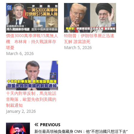
價值3000萬導彈戰15萬無人
特朗普：伊朗領導層正迅速
機 布林肯：持久戰讓庫存
瓦解 誰當誰死
堪憂
March 5, 2026
March 6, 2026
十天內對華反制，馬克龍話
音剛落，歐盟先收到美國的
制裁通知
January 2, 2026
PREVIOUS
新任最高領袖負傷藏身 CNN：他“不想治國只想活下去”