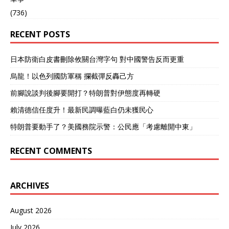
(736)
RECENT POSTS
日本防衛白皮書刪除攸關台灣字句 對中國警告反而更重
烏龍！以色列國防軍稱 攔截彈反轟己方
前腳說談判後腳要開打？特朗普對伊態度再轉硬
賴清德信任度升！最新民調曝藍白仍未獲民心
特朗普要動手了？美國務院示警：公民應「考慮離開中東」
RECENT COMMENTS
ARCHIVES
August 2026
July 2026