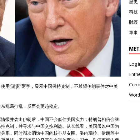
歷史
科技
財經
軍事
MET
Log i
Entri
Comm
使用“谴责”两字，显示中国保持克制，不希望伊朗事件对中美
Word
中东乱局打乱，反而会更趋稳定。
握情报并袭击伊朗后，中国不会低估美国实力；特朗普相信会继
保持克制，并寻求与中国交换利益。从长线看，美国虽以中国为
华关系，同时渐次消蚀中国的核心朋友圈。委内瑞拉、伊朗等中
生存挑战。美国还逼迫乌克兰永远放弃被占国土，以便离间中俄