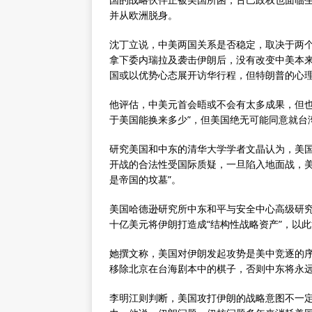
并从欧洲脱身。
沈丁立说，中美两国关系是否稳定，取决于两
拿下委内瑞拉及袭击伊朗后，没有改变中美本
国或以优势心态展开访华行程，但特朗普的心理
他评估，中美元首会晤或不会有太多成果，但也
于美国能换来多少”，但美国绝无可能同意就台
研究美国和中东的清华大学学者文晶认为，美
开战的合法性受国际质疑，一旦陷入地面战，美
是帝国的坟墓”。
美国哈德逊研究所中东和平与安全中心高级研
十亿美元将伊朗打造成“结构性战略资产”，以
她撰文称，美国对伊朗发起攻势是美中竞逐的
移除北京在台海剧本中的棋子，否则中东将永
李明江则判断，美国攻打伊朗的战略意图不一