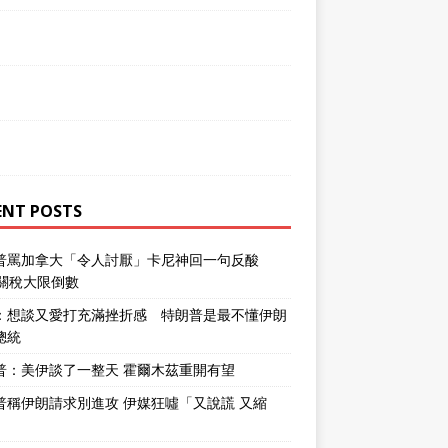
ENT POSTS
普罵加拿大「令人討厭」卡尼神回一句反酸
％關稅大限倒數
：想談又愛打充滿挫折感 特朗普是最不懂伊朗
總統
普：美伊談了一整天 霍爾木茲重開有望
普稱伊朗請求別進攻 伊媒狂噓「又說謊 又縮
」