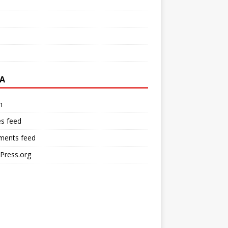
A
n
es feed
ents feed
Press.org