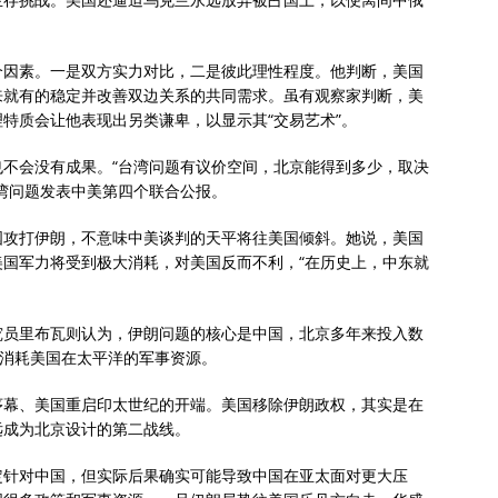
个因素。一是双方实力对比，二是彼此理性程度。他判断，美国
来就有的稳定并改善双边关系的共同需求。虽有观察家判断，美
特质会让他表现出另类谦卑，以显示其“交易艺术”。
不会没有成果。“台湾问题有议价空间，北京能得到多少，取决
湾问题发表中美第四个联合公报。
国攻打伊朗，不意味中美谈判的天平将往美国倾斜。她说，美国
国军力将受到极大消耗，对美国反而不利，“在历史上，中东就
究员里布瓦则认为，伊朗问题的核心是中国，北京多年来投入数
此消耗美国在太平洋的军事资源。
序幕、美国重启印太世纪的开端。美国移除伊朗政权，其实是在
远成为北京设计的第二战线。
定针对中国，但实际后果确实可能导致中国在亚太面对更大压