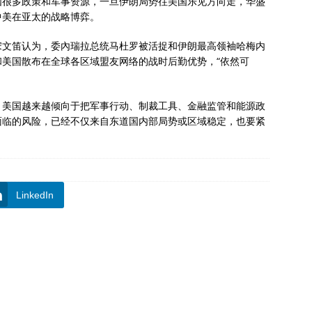
国很多政策和军事资源，一旦伊朗局势往美国乐见方向走，华盛
中美在亚太的战略博弈。
宋文笛认为，委內瑞拉总统马杜罗被活捉和伊朗最高领袖哈梅内
美国散布在全球各区域盟友网络的战时后勤优势，“依然可
，美国越来越倾向于把军事行动、制裁工具、金融监管和能源政
面临的风险，已经不仅来自东道国内部局势或区域稳定，也要紧
LinkedIn