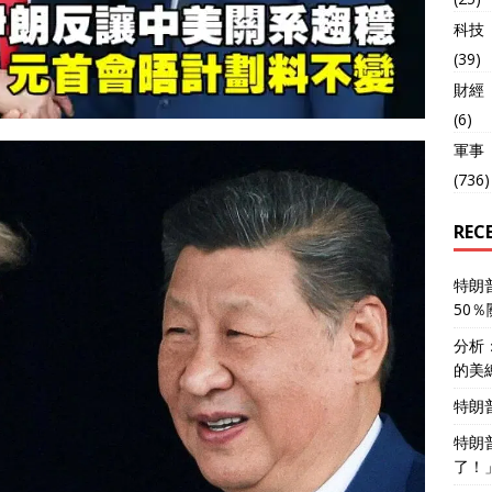
科技
(39)
財經
(6)
軍事
(736)
REC
特朗
50
分析
的美
特朗
特朗
了！