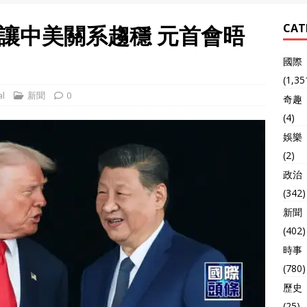
讓中美關系趨穩 元首會晤
CAT
國際
(1,35
l
新聞
0
奇趣
(4)
娛樂
(2)
政治
(342)
新聞
(402)
時事
(780)
歷史
(25)