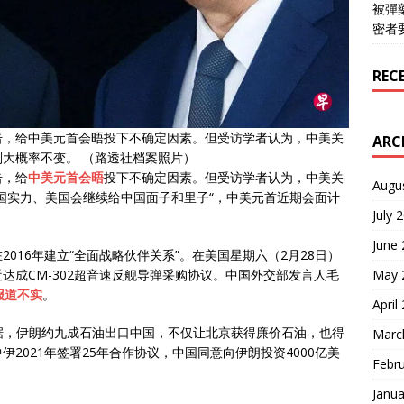
被彈
密者
REC
击，给中美元首会晤投下不确定因素。但受访学者认为，中美关
ARC
大概率不变。 （路透社档案照片）
击，给
中美元首会晤
投下不确定因素。但受访学者认为，中美关
Augu
国实力、美国会继续给中国面子和里子“，中美元首近期会面计
July 
June
016年建立“全面战略伙伴关系”。在美国星期六（2月28日）
达成CM-302超音速反舰导弹采购协议。中国外交部发言人毛
May 
报道不实
。
April
数据，伊朗约九成石油出口中国，不仅让北京获得廉价石油，也得
Marc
2021年签署25年合作协议，中国同意向伊朗投资4000亿美
Febr
。
Janua