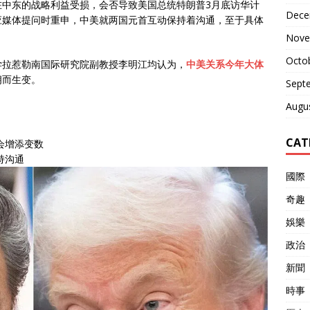
在中东的战略利益受损，会否导致美国总统特朗普3月底访华计
Dece
应媒体提问时重申，中美就两国元首互动保持着沟通，至于具体
Nove
Octo
学拉惹勒南国际研究院副教授李明江均认为，
中美关系今年大体
朗而生变。
Sept
Augu
CAT
会增添变数
持沟通
國際
奇趣
娛樂
政治
新聞
時事