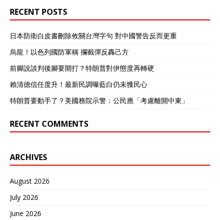
RECENT POSTS
日本防衛白皮書刪除攸關台灣字句 對中國警告反而更重
烏龍！以色列國防軍稱 攔截彈反轟己方
前腳說談判後腳要開打？特朗普對伊態度再轉硬
賴清德信任度升！最新民調曝藍白仍未獲民心
特朗普要動手了？美國務院示警：公民應「考慮離開中東」
RECENT COMMENTS
ARCHIVES
August 2026
July 2026
June 2026