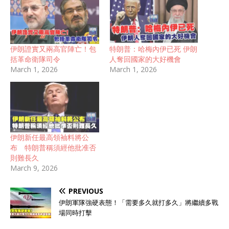
伊朗證實又兩高官陣亡！包
特朗普：哈梅內伊已死 伊朗
括革命衛隊司令
人奪回國家的大好機會
March 1, 2026
March 1, 2026
伊朗新任最高領袖料將公
布 特朗普稱須經他批准否
則難長久
March 9, 2026
PREVIOUS
伊朗軍隊強硬表態！「需要多久就打多久」將繼續多戰
場同時打擊