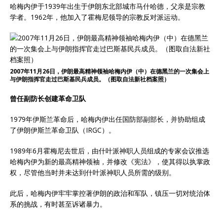
哈梅内伊于1939年出生于伊朗东北部城市马什哈德，父亲是宗教
学者。1962年，他加入了霍梅尼领导的宗教反对派运动。
2007年11月26日，伊朗最高精神领袖哈梅内伊（中）在德黑兰的一次集会上
与伊朗指挥官走过巴斯基民兵成员。（图取自法新社档案照）
曾任副防长创建革命卫队
1979年伊斯兰革命后，哈梅内伊出任国防部副部长，并协助组成
了伊朗伊斯兰革命卫队（IRGC）。
1989年6月霍梅尼去世后，由什叶派神职人员组成的专家会议推选
哈梅内伊为新的最高精神领袖，并修改《宪法》，使其​​得以执掌政
权，尽管他当时并未达到什叶派神职人员所需的级别。
此后，哈梅内伊牢牢掌控著伊朗的政治和军队，镇压一切对统治体
系的挑战，有时甚至诉诸暴力。