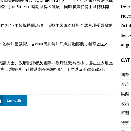
擊美國總統川普（Donald Trump），宣稱他的毒品與邊境政
Dece
（Joe Biden）時期取得的進展，同時將責任從中國轉移開
Nove
自2017年起就持續活躍，這些年來屢次針對全球各地受眾發動
Octo
Sept
是其監控的最活躍、支持中國利益的訊息行動團體，截至2026年
Augu
CAT
海外異議人士、政府批評者及國際非政府組織為目標，但在亞太地區
本與台灣關係、針對越南在南海行動、印度以及菲律賓政府。
國際
奇趣
娛樂
LinkedIn
政治
新聞
時事