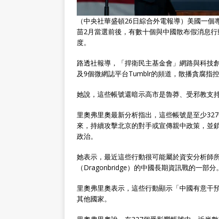
（中央社華盛頓26日綜合外電報導）美國一個
苗2月當選前後，有數十個與中國散布假消息行
度。
路透社報導，「捍衛民主基金會」網路與科技創新中心
及9個微網誌平台Tumblr的頻道，散播貪腐
她說，這些帳號還暗示高市是魯莽、受邪教支
里奧弗里奧最新分析指出，這些帳號是至少32
來，持續攻擊北京的對手或宣傳親中政策，並
政治。
她表示，最近這些行動很可能屬於資安分析師所謂「
（Dragonbridge）的中國長期資訊戰的一部分
里奧弗里奧表示，這些行動顯示「中國有意干
其他國家。