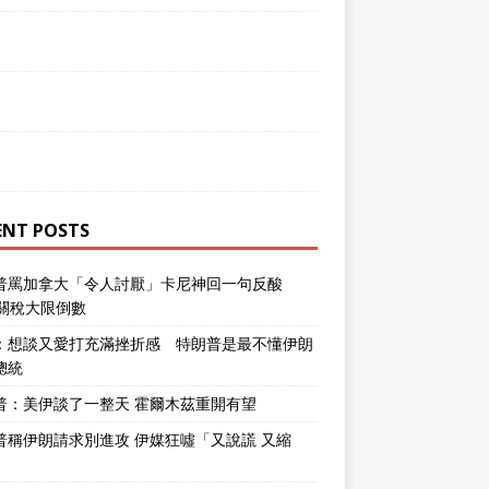
ENT POSTS
普罵加拿大「令人討厭」卡尼神回一句反酸
％關稅大限倒數
：想談又愛打充滿挫折感 特朗普是最不懂伊朗
總統
普：美伊談了一整天 霍爾木茲重開有望
普稱伊朗請求別進攻 伊媒狂噓「又說謊 又縮
」