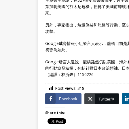
里奧弗里奧說，在327個受影響帳號中，近半數攻
策加劇美國的芬太尼危機，扭轉了美國前總統拜登
來。
另外，專家指出，垃圾偽裝和龍橋等行動，至少
攻擊。
Google威脅情報小組發言人表示，龍橋目前
初皆為如此。
Google發言人還說，龍橋雖然仍以美國、
的行動愈發積極，包括針對日本政治領袖、日
（編譯：林沂鋒）1150226
Post Views:
318
Facebook
Twitter/X
Share this: