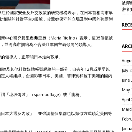
被彈
密者
專注於國家安全及外交政策的研究機構表示，在日本首相高市早
動相關的社群平台X帳號，攻擊她保守的立場及對中國的強硬態
REC
研究員里奧弗里奧（Maria Riofrio）表示，這35個帳號
指控，並將高市描繪為不合法且軍國主義傾向的領導人。
ARC
持的領導人，正帶領日本走向戰爭。
Augu
7個X及其他社群媒體帳號網絡的一部分，自去年12月或更早以
July 
鎖定人權組織，企圖影響日本、美國、菲律賓和拉丁美洲的國內
June
May 
垃圾偽裝」（spamouflage）或「龍橋」
April
。
Marc
預日本大選及內政」，並強調整個集群也以類似方式鎖定美國等
Febr
Janua