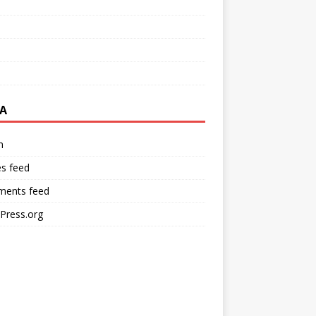
A
n
es feed
ents feed
Press.org