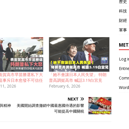
歷史
科技
財經
軍事
MET
Log i
Entri
面賀高市早苗勝選私下大
「她不會讓日本人民失望」 特朗
Comm
這事斥日本愈發不可信任
普高調挺高市 喊話3.19白宮見
 11, 2026
February 6, 2026
Word
NEXT
與精神
美國開始調查撤銷中國最惠國待遇的影響
可能提高中國關税