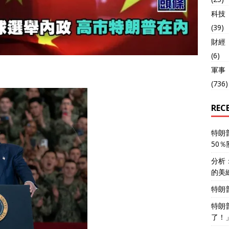
科技
(39)
財經
(6)
軍事
(736)
REC
特朗
50
分析
的美
特朗
特朗
了！