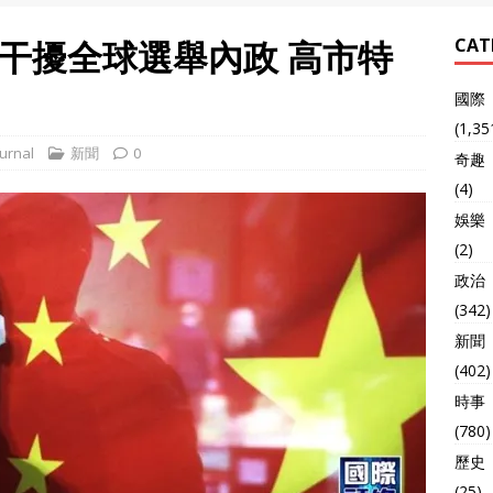
干擾全球選舉內政 高市特
CAT
國際
(1,35
urnal
新聞
0
奇趣
(4)
娛樂
(2)
政治
(342)
新聞
(402)
時事
(780)
歷史
(25)