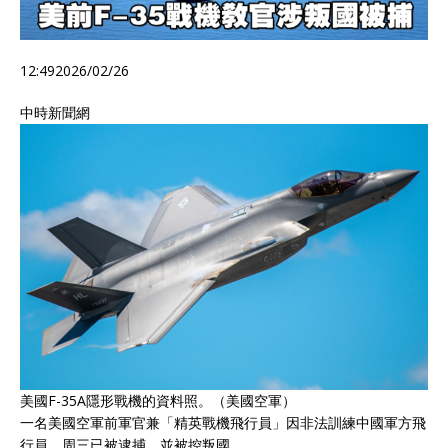
12:49
2026/02/26
中時新聞網
美國F-35A隱形戰機的資料照。（美國空軍）
一名美國空軍前軍官兼「精英戰機飛行員」因非法訓練中國軍方飛
行員，周三已被逮捕，並被控叛國。