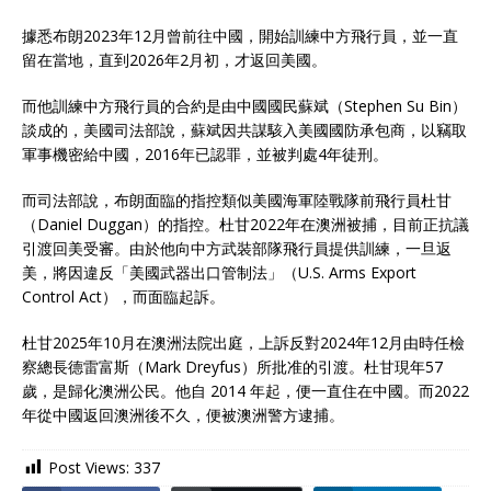
據悉布朗2023年12月曾前往中國，開始訓練中方飛行員，並一直
留在當地，直到2026年2月初，才返回美國。
而他訓練中方飛行員的合約是由中國國民蘇斌（Stephen Su Bin）
談成的，美國司法部說，蘇斌因共謀駭入美國國防承包商，以竊取
軍事機密給中國，2016年已認罪，並被判處4年徒刑。
而司法部說，布朗面臨的指控類似美國海軍陸戰隊前飛行員杜甘
（Daniel Duggan）的指控。杜甘2022年在澳洲被捕，目前正抗議
引渡回美受審。由於他向中方武裝部隊飛行員提供訓練，一旦返
美，將因違反「美國武器出口管制法」（U.S. Arms Export
Control Act），而面臨起訴。
杜甘2025年10月在澳洲法院出庭，上訴反對2024年12月由時任檢
察總長德雷富斯（Mark Dreyfus）所批准的引渡。杜甘現年57
歲，是歸化澳洲公民。他自 2014 年起，便一直住在中國。而2022
年從中國返回澳洲後不久，便被澳洲警方逮捕。
Post Views:
337