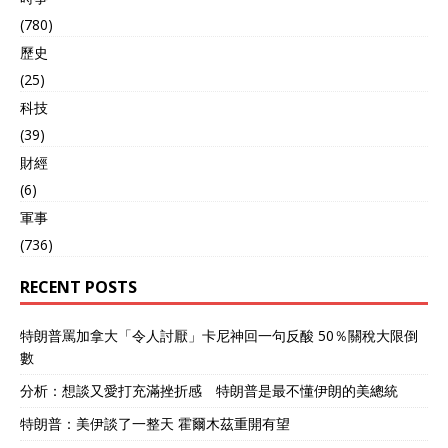
(780)
歷史
(25)
科技
(39)
財經
(6)
軍事
(736)
RECENT POSTS
特朗普罵加拿大「令人討厭」卡尼神回一句反酸 50％關稅大限倒
數
分析：想談又愛打充滿挫折感 特朗普是最不懂伊朗的美總統
特朗普：美伊談了一整天 霍爾木茲重開有望