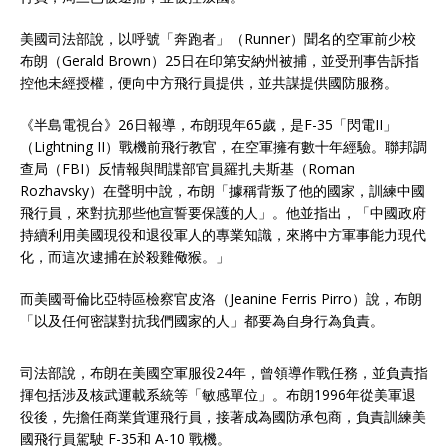
美國司法部說，以呼號「奔跑者」（Runner）聞名的空軍前少校
布朗（Gerald Brown）25日在印第安納州被捕，並受刑事告訴指
控他未經授權，便向中方飛行員提供，並共謀提供國防服務。
《半島電視台》26日報導，布朗現年65歲，是F-35「閃電II」
（Lightning II）戰機前飛行教官，在空軍擁有數十年經驗。聯邦調
查局（FBI）反情報與間諜部官員羅扎夫斯基（Roman
Rozhavsky）在聲明中說，布朗「據稱背叛了他的國家，訓練中國
飛行員，來對抗那些他宣誓要保護的人」。他並指出，「中國政府
持續利用美國現役和退役軍人的專業知識，來將中方軍事能力現代
化，而這次逮捕在於殺雞儆猴。」
而美國哥倫比亞特區檢察官皮洛（Jeanine Ferris Pirro）說，布朗
「以及任何密謀對抗我們國家的人」都要為自身行為負責。
司法部說，布朗在美國空軍服役24年，曾領導作戰任務，並負責指
揮包括涉及核武運載系統等「敏感單位」。布朗1996年從美軍退
役後，先擔任商業貨運飛行員，接著成為國防承包商，負責訓練美
國飛行員駕駛 F-35和 A-10 戰機。