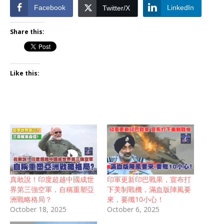
Facebook
LinkedIn
Twitter/X
Share this:
Like this:
真敢說！印度超越中國成世
印軍更新印巴戰果，宣布打
界第三強空軍，自稱重塑亞
下美制戰機，滿血版陣風要
洲戰略格局？
來，要殲10小心！
October 18, 2025
October 6, 2025