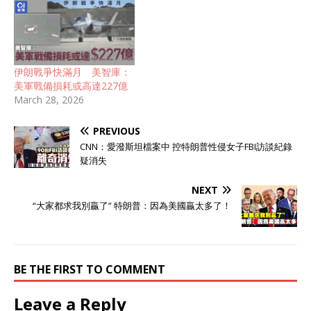
伊朗戰爭快滿月 美智庫：
美軍戰備損耗或高達227億
March 28, 2026
PREVIOUS
CNN：愛潑斯坦檔案中 控特朗普性侵女子FBI訪談紀錄
疑消失
NEXT
“大家都求我別贏了” 特朗普：因為美國贏太多了！
BE THE FIRST TO COMMENT
Leave a Reply