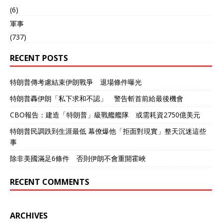
(6)
軍事
(737)
RECENT POSTS
特朗普傳考慮結束伊朗戰爭 退場條件曝光
特朗普轟伊朗「私下求和不認」 警告斬首前給最後機會
CBO報告：建造「特朗普」級戰艦艦隊 或需耗資2750億美元
特朗普民調跌到生涯最低 幕僚爆他「拒面對現實」整天沉迷這些
事
除非美國滿足6條件 否則伊朗不會重開霍峽
RECENT COMMENTS
ARCHIVES