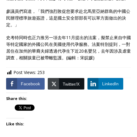
參議員們寫道，「我們強烈敦促您要求赴北馬里亞納群島的中國公
民辦理標準旅遊簽證，這是國土安全部部長可以單方面做出的決
定。」
史考特同時也正力推另一項去年11月提出的法案，擬禁止來自中國
等特定國家的外國公民在美國使用代孕服務。法案特別提到，一對
居住在加州的華裔夫婦透過代孕生下近20名嬰兒，去年因涉及虐童
調查，相關孩童已被帶離監護。(編輯：宋皖媛)
Post Views:
253
Facebook
LinkedIn
Twitter/X
Share this:
Like this: