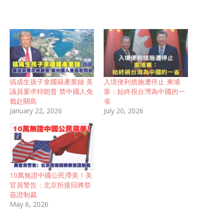
搞成生孩子拿國籍產業鏈 美
入境便利措施遭停止 柬埔
議員要求特朗普 禁中國人免
寨：始終視台灣為中國的一
籤赴關島
省
January 22, 2026
July 20, 2026
10萬無證中國公民滯美！美
官員警告：北京拒接回將祭
簽證制裁
May 6, 2026