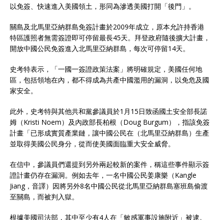
以免簽、快速進入美國領土，形同為滲透美國打開「後門」。
關島及北馬里亞納群島免簽計畫於2009年成立，原本允許持香港
特區護照者無需簽證即可停留最長45天。拜登政府隨後擴大計畫，
開放中國公民免簽進入北馬里亞納群島，每次可停留14天。
史考特表示，「一國一簽證政策法案」將明確規定，美國任何地
區，包括領地在內，都不得成為共產中國濫用的漏洞，以免危及國
家安全。
此外，史考特與其他共和黨參議員於1月15日致函國土安全部長諾
姆（Kristi Noem）及內政部長柏根（Doug Burgum），指該免簽
計畫「已形成實質產業鏈，讓中國公民在（北馬里亞納群島）生產
並取得美國公民身分，從而使美國面臨重大安全威脅。
在信中，參議員們還提到另外兩起較新的案件，稱這些事件顯示簽
證計畫仍存在漏洞。例如去年，一名中國公民姜康樂（Kangle
Jiang，音譯）因將另外8名中國公民從北馬里亞納群島塞班島偷渡
至關島，而被判入獄。
根據美國司法部，其中至少有4人在「敏感軍事設施附近」被逮。