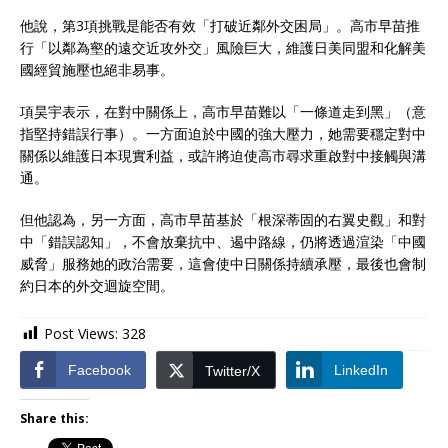
他說，第3項挑戰是能否有效「打破近鄰外交困局」。高市早苗推
行「以鄰為壑的遠交近攻外交」風險巨大，維護日美同盟和化解美
國經貿施壓也絕非易事。
項昊宇表示，在對中關係上，高市早苗難以「一條道走到黑」（意
指堅持錯誤行事）。一方面迫於中國的強大壓力，她需要穩定對中
關係以維護日本現實利益，或許將迫使高市尋求重啟對中接觸與溝
通。
但他認為，另一方面，高市早苗基於「根深蒂固的右翼史觀」和對
中「錯誤認知」，不會放棄抗中、遏中路線，仍將透過渲染「中國
威脅」服務她的政治需要，這會使中日關係持續承壓，最後也會制
約日本的外交迴旋空間。
Post Views:
328
Facebook
LinkedIn
Twitter/X
Share this: