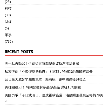
(25)
科技
(39)
財經
(6)
軍事
(736)
RECENT POSTS
美一旦再動武！伊朗揚言攻擊整個波斯灣能源命脈
猛攻伊朗「不知彈藥快耗盡」？華郵：特朗普怒飆國防部長
台日最大威脅非颱風地震 賴清德：是中國侵擾與脅迫
再揮關稅刀！ 特朗普擬對多晶矽產品 課征15%關稅
美國力爭「今日或明日」達成霍峽協議 油價聞訊暴跌至每桶79美
元