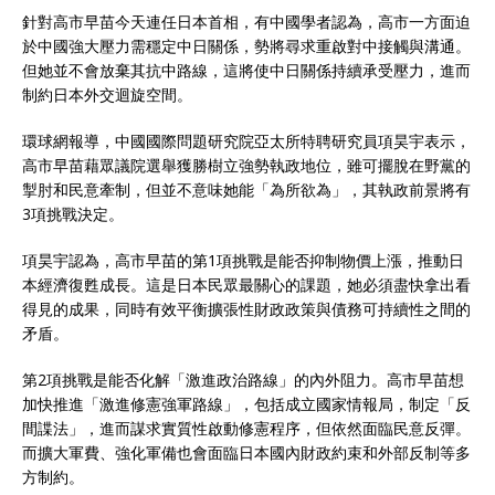
針對高市早苗今天連任日本首相，有中國學者認為，高市一方面迫
於中國強大壓力需穩定中日關係，勢將尋求重啟對中接觸與溝通。
但她並不會放棄其抗中路線，這將使中日關係持續承受壓力，進而
制約日本外交迴旋空間。
環球網報導，中國國際問題研究院亞太所特聘研究員項昊宇表示，
高市早苗藉眾議院選舉獲勝樹立強勢執政地位，雖可擺脫在野黨的
掣肘和民意牽制，但並不意味她能「為所欲為」，其執政前景將有
3項挑戰決定。
項昊宇認為，高市早苗的第1項挑戰是能否抑制物價上漲，推動日
本經濟復甦成長。這是日本民眾最關心的課題，她必須盡快拿出看
得見的成果，同時有效平衡擴張性財政政策與債務可持續性之間的
矛盾。
第2項挑戰是能否化解「激進政治路線」的內外阻力。高市早苗想
加快推進「激進修憲強軍路線」，包括成立國家情報局，制定「反
間諜法」，進而謀求實質性啟動修憲程序，但依然面臨民意反彈。
而擴大軍費、強化軍備也會面臨日本國內財政約束和外部反制等多
方制約。