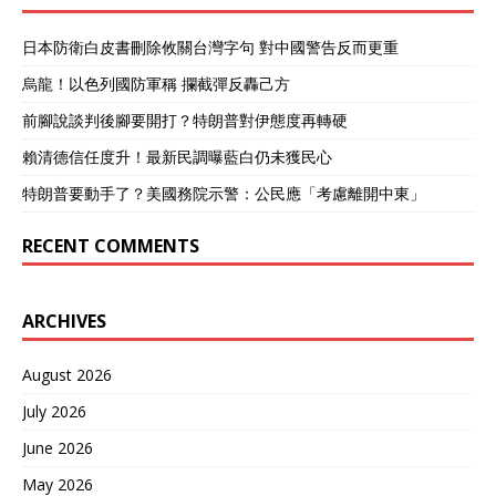
日本防衛白皮書刪除攸關台灣字句 對中國警告反而更重
烏龍！以色列國防軍稱 攔截彈反轟己方
前腳說談判後腳要開打？特朗普對伊態度再轉硬
賴清德信任度升！最新民調曝藍白仍未獲民心
特朗普要動手了？美國務院示警：公民應「考慮離開中東」
RECENT COMMENTS
ARCHIVES
August 2026
July 2026
June 2026
May 2026