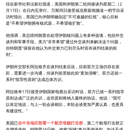
综合新华社和法新社报道，美国和伊朗第二轮间接谈判星期二（2
月17日）在日内瓦举行。万斯同日接受福克斯新闻频道一档节目采
访时指出，美国已向伊朗明确划定“不可逾越的红线”，核心目标
是“不希望伊朗拥有核武器，不希望核扩散”。
他强调，美总统特朗普在处理伊朗核问题上有多种选项，包括外交
谈判和军事手段。美方“非常希望”通过外交谈判来解决这个问题，
但特朗普“保留在他认为外交努力已到尽头时宣布谈判结束的权
利”。
伊朗外交部长阿拉格齐在谈判结束后说，目前双方立场仍存在差
距，需要进一步沟通，但谈判前景较此前“更加清晰”。双方还就一
系列“指导性原则”达成总体共识。
阿拉格奇17日接受伊朗国家电视台采访时说，双方已就一系列指导
原则达成广泛的共识，这些原则将纳入最终的协议。他说：“我可
以肯定地说，与上一轮会谈相比，本轮会谈更加严肃认真，也更具
有建设性。”
美国已
在中东地区部署一个航空母舰打击群
，第二个航母打击群正
在增派途中。特朗普16日称，他将“间接”参与美伊谈判，如达不成