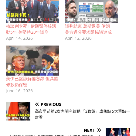
核談判卡死 ! 伊願暫停核活
談判結束 萬斯返美 伊朗：
動5年 美堅持20年談崩
美方過分要求阻協議達成
April 14, 2026
April 12, 2026
美伊已簽諒解備忘錄 但具體
條款仍保密
June 16, 2026
PREVIOUS
高市早苗第2次內閣今啟動 「3政策」成焦點 5大重點一
次看
NEXT