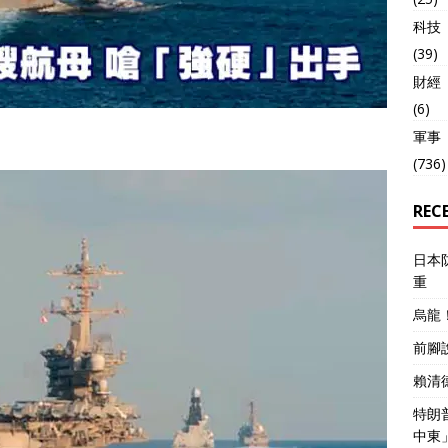
科技
(39)
財經
(6)
軍事
(736)
REC
日本
重
烏龍
前腳
賴清
特朗
中東