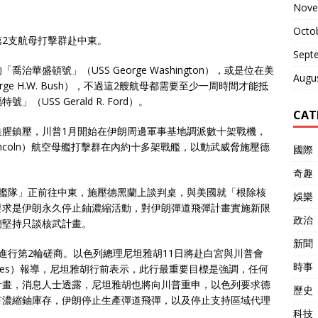
Nove
Octo
2支航母打擊群赴中東。
Sept
華盛頓號」（USS George Washington），或是位在美
Augu
ge H.W. Bush），不過這2艘航母都需要至少一周時間才能抵
SS Gerald R. Ford）。
CAT
血腥鎮壓，川普1月開始在伊朗周邊軍事基地調派數十架戰機，
 Lincoln）航空母艦打擊群在內約十多架戰艦，以動武威脅施壓德
國際
奇趣
大艦隊」正前往中東，施壓德黑蘭上談判桌，與美國就「根除核
娛樂
要求是伊朗永久停止鈾濃縮活動，對伊朗彈道飛彈計畫實施新限
政治
蘭堅持只談核武計畫。
新聞
進行第2輪磋商。以色列總理尼坦雅胡11日將赴白宮與川普會
時事
Stripes）報導，尼坦雅胡行前表示，此行最重要目標是強調，任何
計畫，消息人士透露，尼坦雅胡也將向川普重申，以色列要求德
歷史
有濃縮鈾庫存，伊朗停止生產彈道飛彈，以及停止支持區域代理
科技