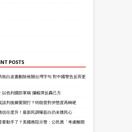
ENT POSTS
防衛白皮書刪除攸關台灣字句 對中國警告反而更
！以色列國防軍稱 攔截彈反轟己方
說談判後腳要開打？特朗普對伊態度再轉硬
德信任度升！最新民調曝藍白仍未獲民心
普要動手了？美國務院示警：公民應「考慮離開
」