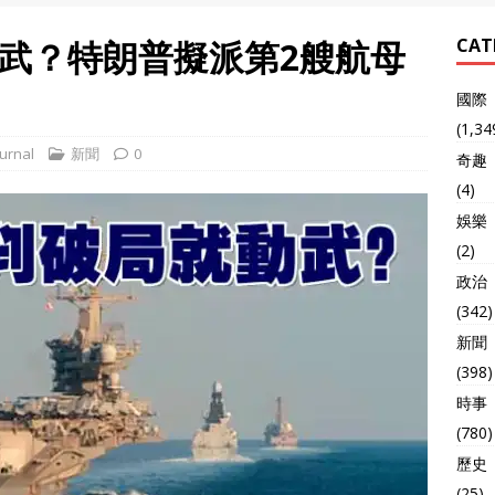
武？特朗普擬派第2艘航母
CAT
國際
(1,34
urnal
新聞
0
奇趣
(4)
娛樂
(2)
政治
(342)
新聞
(398)
時事
(780)
歷史
(25)