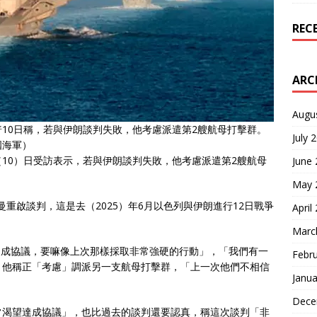
REC
ARC
Augu
10日稱，若與伊朗談判失敗，他考慮派遣第2艘航母打擊群。
July 
國海軍）
10）日受訪表示，若與伊朗談判失敗，他考慮派遣第2艘航母
June
May 
曼重啟談判，這是去（2025）年6月以色列與伊朗進行12日戰爭
April
Marc
嘛達成協議，要嘛像上次那樣採取非常強硬的行動」，「我們有一
Febr
，他稱正「考慮」調派另一支航母打擊群，「上一次他們不相信
Janua
Dece
常渴望達成協議」，也比過去的談判還要認真，稱這次談判「非