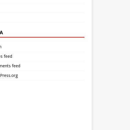
A
n
es feed
ents feed
Press.org