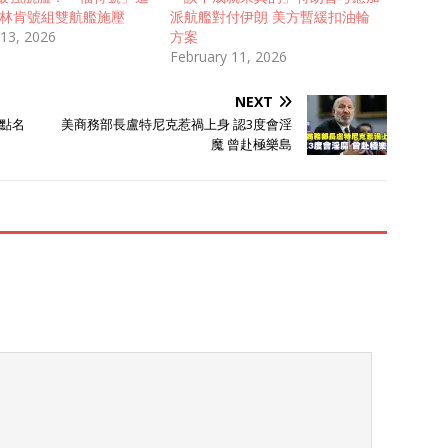
與林肯號組雙航艦施壓
派航艦對付伊朗 美方暫緩扣油輪
 13, 2026
方案
February 11, 2026
NEXT
點名
美商務部長盧特尼克惹禍上身 認3度會淫
魔 曾赴極樂島