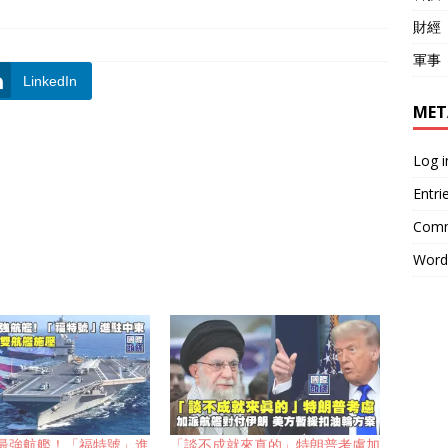
財經
軍事
LinkedIn
MET
Log i
Entri
Comm
Word
最強航艦！「福特號」進
「談不成就來真的」特朗普考慮加