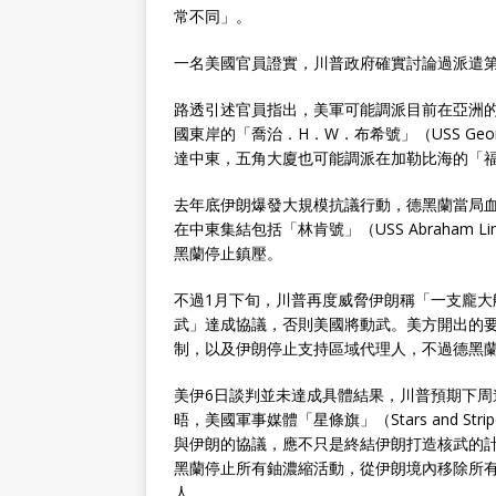
常不同」。
一名美國官員證實，川普政府確實討論過派遣第
路透引述官員指出，美軍可能調派目前在亞洲的「喬治
國東岸的「喬治．H．W．布希號」（USS Geor
達中東，五角大廈也可能調派在加勒比海的「福特號」（U
去年底伊朗爆發大規模抗議行動，德黑蘭當局
在中東集結包括「林肯號」（USS Abraham
黑蘭停止鎮壓。
不過1月下旬，川普再度威脅伊朗稱「一支龐
武」達成協議，否則美國將動武。美方開出的
制，以及伊朗停止支持區域代理人，不過德黑
美伊6日談判並未達成具體結果，川普預期下周
晤，美國軍事媒體「星條旗」（Stars and 
與伊朗的協議，應不只是終結伊朗打造核武的
黑蘭停止所有鈾濃縮活動，從伊朗境內移除所
人。