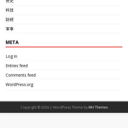
歷史
科技
財經
軍事
META
Log in
Entries feed
Comments feed
WordPress.org
Copyright © 2026 | WordPress Theme by
MH Themes