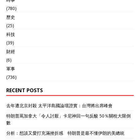
(780)
歷史
(25)
科技
(39)
財經
(6)
軍事
(736)
RECENT POSTS
去年遭北京封殺 太平洋島國論壇證實：台灣將出席峰會
特朗普罵加拿大「令人討厭」卡尼神回一句反酸 50％關稅大限倒
數
分析：想談又愛打充滿挫折感 特朗普是最不懂伊朗的美總統