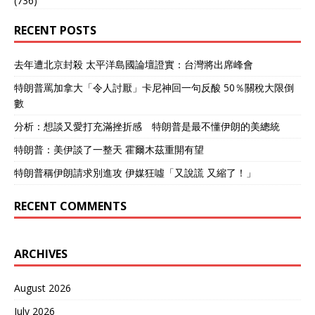
(736)
RECENT POSTS
去年遭北京封殺 太平洋島國論壇證實：台灣將出席峰會
特朗普罵加拿大「令人討厭」卡尼神回一句反酸 50％關稅大限倒
數
分析：想談又愛打充滿挫折感 特朗普是最不懂伊朗的美總統
特朗普：美伊談了一整天 霍爾木茲重開有望
特朗普稱伊朗請求別進攻 伊媒狂噓「又說謊 又縮了！」
RECENT COMMENTS
ARCHIVES
August 2026
July 2026