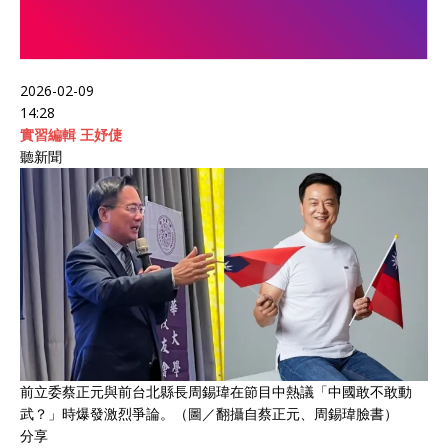
2026-02-09
14:28
實習編輯 王妤倢
聽新聞
前立委蔡正元與前台北縣長周錫瑋在節目中熱議「中國敢不敢動
武？」時爆發激烈爭論。（圖／翻攝自蔡正元、周錫瑋臉書）
分享