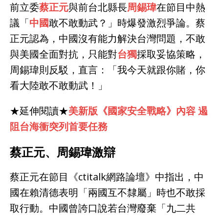
前立委
蔡正元
與前台北縣長
周錫瑋
在節目中熱
議「
中國
敢不敢動武？」時爆發激烈爭論。蔡
正元認為，中國沒有能力解決台灣問題，不敢
與美國全面對抗，只能對
台獨
採取妥協策略，
周錫瑋則反駁，直言：「我今天就跟你賭，你
看大陸敢不敢動武！」
★延伸閱讀★
美新版《國家安全戰略》內容 遏
阻台海衝突列首要任務
蔡正元、周錫瑋激辯
蔡正元在節目《ctitalk網路論壇》中指出，中
國在賴清德表明「兩國互不隸屬」時也不敢採
取行動。中國曾誇口說若台灣廢棄「九二共