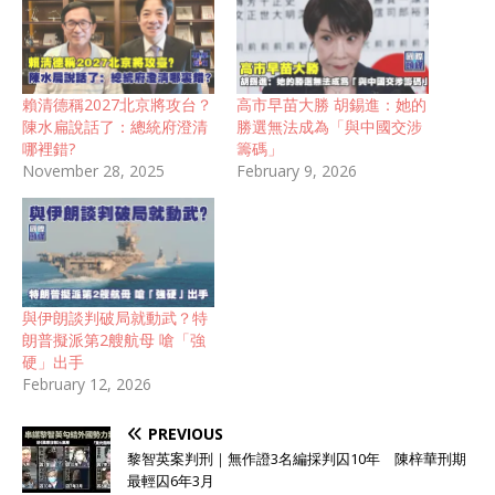
賴清德稱2027北京將攻台？
高市早苗大勝 胡錫進：她的
陳水扁說話了：總統府澄清
勝選無法成為「與中國交涉
哪裡錯?
籌碼」
November 28, 2025
February 9, 2026
與伊朗談判破局就動武？特
朗普擬派第2艘航母 嗆「強
硬」出手
February 12, 2026
PREVIOUS
黎智英案判刑｜無作證3名編採判囚10年 陳梓華刑期
最輕囚6年3月