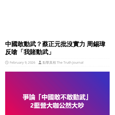
中國敢動武？蔡正元批沒實力 周錫瑋
反嗆「我賭動武」
February 9, 2026
點擊真相 The Truth Journal