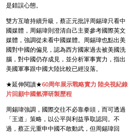
是錯誤心態。
雙方互嗆持續升級，蔡正元批評周錫瑋只看中
國媒體，周錫瑋則澄清自己主要參考國際英文
媒體，強調從未看中國媒體。周錫瑋也點出美
國對中國的偏見，認為西方國家過去被美國洗
腦，對中國仍存成見，並分析軍事實力，指出
美國軍事跟中國大陸比較已經沒落。
★延伸閱讀★
60周年展示戰略實力 陸央視紀錄
片回顧中國氫彈研製歷程
周錫瑋強調，國際交往不必靠拳頭，而可透過
「王道」策略，以公平與利益爭取認同。不
過，蔡正元重申中國不敢動武，但周錫瑋回