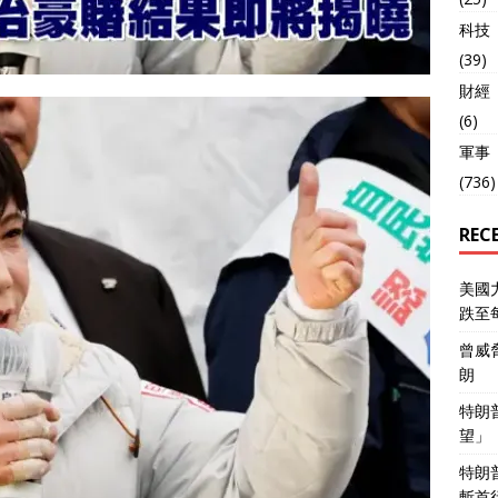
科技
(39)
財經
(6)
軍事
(736)
REC
美國
跌至
曾威
朗
特朗
望」
特朗
斬首