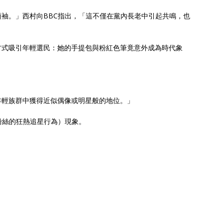
袖。」西村向BBC指出，「這不僅在黨內長老中引起共鳴，也
方式吸引年輕選民：她的手提包與粉紅色筆竟意外成為時代象
年輕族群中獲得近似偶像或明星般的地位。」
偶像粉絲的狂熱追星行為）現象。