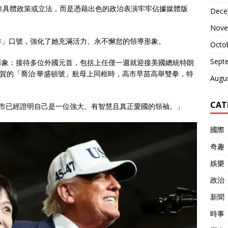
靠具體政策或立法，而是憑藉出色的政治表演牢牢佔據媒體版
Dece
Nove
作」口號，強化了她充滿活力、永不懈怠的領導形象。
Octo
Sept
形象：接待多位外國元首，包括上任僅一週就迎接美國總統特朗
在橫須賀的「喬治·華盛頓號」航母上同框時，高市早苗高舉雙拳，特
Augu
CAT
高市已經證明自己是一位強大、有智慧且真正愛國的領袖。」
國際
奇趣
娛樂
政治
新聞
時事