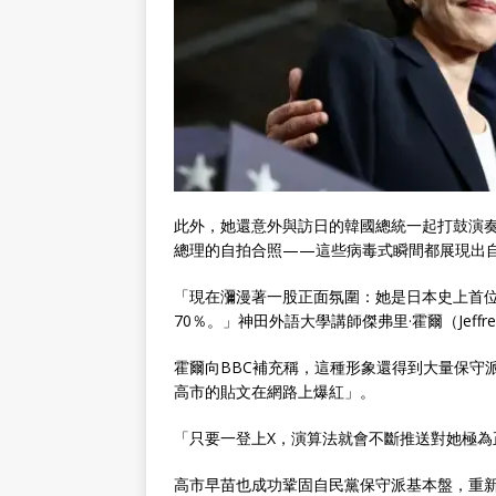
此外，她還意外與訪日的韓國總統一起打鼓演奏電
總理的自拍合照——這些病毒式瞬間都展現出
「現在瀰漫著一股正面氛圍：她是日本史上首位
70％。」神田外語大學講師傑弗里·霍爾（Jeffrey
霍爾向BBC補充稱，這種形象還得到大量保守
高市的貼文在網路上爆紅」。
「只要一登上X，演算法就會不斷推送對她極為
高市早苗也成功鞏固自民黨保守派基本盤，重