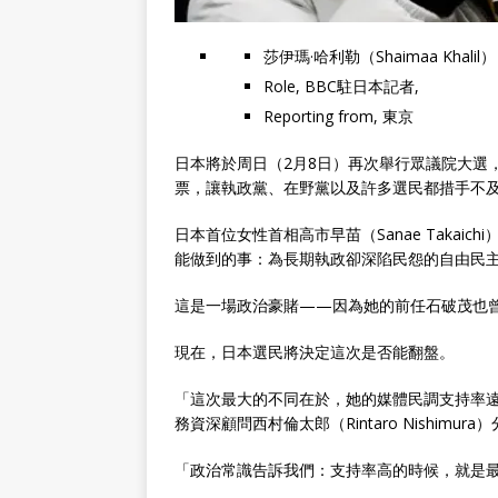
莎伊瑪·哈利勒（Shaimaa Khalil）
Role,
BBC駐日本記者
,
Reporting from,
東京
日本將於周日（2月8日）再次舉行眾議院大選
票，讓執政黨、在野黨以及許多選民都措手不
日本首位女性首相高市早苗（Sanae Taka
能做到的事：為長期執政卻深陷民怨的自由民主
這是一場政治豪賭——因為她的前任石破茂也
現在，日本選民將決定這次是否能翻盤。
「這次最大的不同在於，她的媒體民調支持率遠遠高
務資深顧問西村倫太郎（Rintaro Nishimura
「政治常識告訴我們：支持率高的時候，就是最