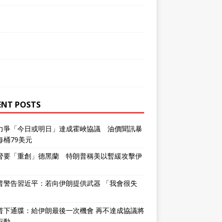
ENT POSTS
力爭「今日或明日」達成霍峽協議 油價聞訊暴
每桶79美元
脅要「重創」德黑蘭 特朗普稱美以暫緩攻擊伊
普警告習近平：若向伊朗提供武器 「我會很失
普下通牒：給伊朗最後一次機會 再不達成協議將
行動