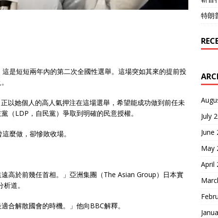
特朗
REC
，這是短短兩年內的第二次全國性選舉。這場突如其來的提前投
ARC
及。
Augu
ichi）正以她個人的高人氣押注在這場選舉，希望能成功做到前任未
黨（LDP，自民黨）爭取到明確的民意授權。
July 
June
曾這麼做，卻慘敗收場。
May 
April
於前幾任首相。」亞洲集團（The Asian Group）日本實
Marc
）分析道。
Febr
適合解散國會的時機。」他向BBC解釋。
Janua