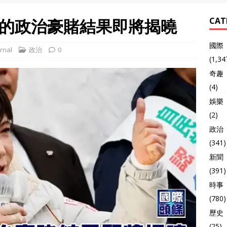
的政治豪賭結果即將揭曉
CAT
國際
rnal
政治
0
(1,34
奇趣
(4)
娛樂
(2)
政治
(341)
新聞
(391)
時事
(780)
歷史
(25)