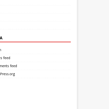
A
n
es feed
ents feed
Press.org