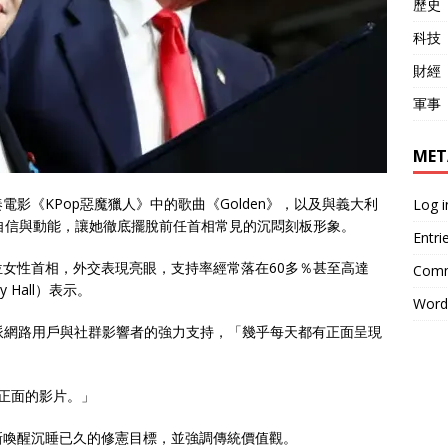
歷史
科技
財經
軍事
MET
影《KPop惡魔獵人》中的歌曲《Golden》，以及與義大利
Log i
自信與動能，讓她徹底擺脫前任首相常見的沉悶刻板形象。
Entri
女性首相，外交表現亮眼，支持率經常落在60多％甚至高達
Comm
 Hall）表示。
Word
派網路用戶與社群影響者的強力支持，「幾乎每天都有正面呈現
正面的影片。」
新喚醒沉睡已久的修憲目標，並強調傳統價值觀。