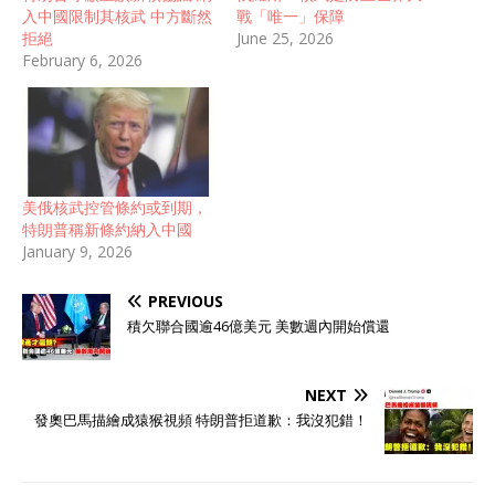
入中國限制其核武 中方斷然
戰「唯一」保障
拒絕
June 25, 2026
February 6, 2026
美俄核武控管條約或到期，
特朗普稱新條約納入中國
January 9, 2026
PREVIOUS
積欠聯合國逾46億美元 美數週內開始償還
NEXT
發奧巴馬描繪成猿猴視頻 特朗普拒道歉：我沒犯錯！