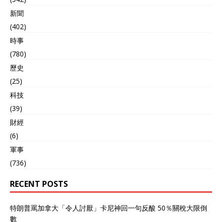
新聞
(402)
時事
(780)
歷史
(25)
科技
(39)
財經
(6)
軍事
(736)
RECENT POSTS
特朗普罵加拿大「令人討厭」卡尼神回一句反酸 50％關稅大限倒
數