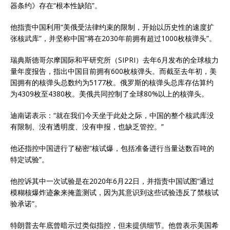
器条约》存在“根本性缺陷”。
他指责中国利用“美俄受法律约束的限制，开始以历史性的速度扩
张核武库”，并坚称中国“将在2030年前拥有超过1000枚核弹头”。
瑞典斯德哥尔摩国际和平研究所（SIPRI）去年6月发布的全球核力
量年度报告，指出中国目前拥有600枚核弹头。而截至去年初，美
国拥有的核弹头总数约为5177枚。俄罗斯的核弹头总库存估算约
为4309枚至4380枚。美俄共同控制了全球80%以上的核弹头。
迪南诺表示：“就在我们今天坐于此处之际，中国的整个核武库没
有限制、没有透明度、没有申报，也缺乏管控。”
他还指控中国进行了秘密“核试爆，包括准备进行当量达数百吨的
特定试验”。
他控诉其中一次试验是在2020年6月22日，并指责中国试图“通过
模糊核爆炸迹象来掩盖测试，因为其意识到这些试验违反了禁核试
验承诺”。
特朗普去年底曾暗示过类似指控，但未提供细节。他曾表示美国希