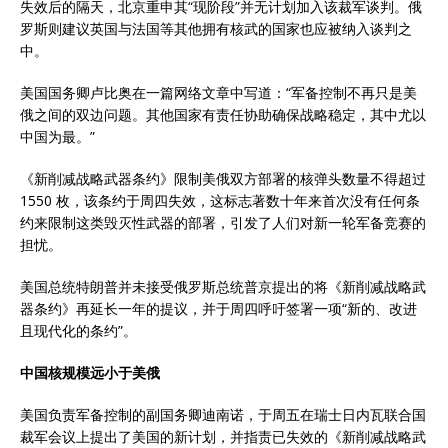
失效后的隔天，北京重申其“现阶段”并无计划加入该裁军谈判。俄
罗斯则建议英国与法国等其他拥有核武的国家也应被纳入谈判之
中。
美国国务卿卢比奥在一篇网络文章中写道：“军备控制不再只是美
俄之间的双边问题。其他国家有责任协助确保战略稳定，其中尤以
中国为最。”
《新削减战略武器条约》限制美俄双方部署的核弹头数量不得超过
1550 枚，该条约于周四失效，这标志著数十年来首次没有任何条
约来限制这类毁灭性武器的部署，引发了人们对新一轮军备竞赛的
担忧。
美国总统特朗普并未接受俄罗斯总统普京提出的将《新削减战略武
器条约》再延长一年的提议，并于周四呼吁签署一项“新的、改进
且现代化的条约”。
中国核规模远小于美俄
美国负责军备控制的副国务卿迪南诺，于周五在瑞士日内瓦联合国
裁军会议上提出了美国的新计划，并指责已失效的《新削减战略武