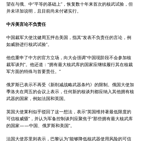
望在与俄、中“平等的基础上”，恢复数十年来首次的核武试验，但
并未详加说明，且目前尚未付诸实行。
中斥美言论不负责任
中国裁军大使沈健周五抨击美国，指其“发表不负责任的言论，例
如威胁进行核武试验”。
他也重申了中方的官方立场，向大会强调“中国现阶段不会参加核
裁军谈判”。他还道：“拥有最大核武库的国家应继续履行其在核裁
军方面的特殊与首要责任。”
俄罗斯已表示不再受《新削减战略武器条约》的限制。俄国大使加
季洛夫在周五的会议上表示，任何新的核谈判都应纳入其他拥有核
武器的国家，例如法国和英国。
英国大使莱利似乎驳回了这一想法，表示“英国维持著最低限度的
可信核威慑”，并认为军备控制谈判应聚焦于“那些拥有最大核武库
的国家——中国、俄罗斯和美国”。
法国大使苏里则表示，巴黎认为“能够降低核武器使用风险的可信