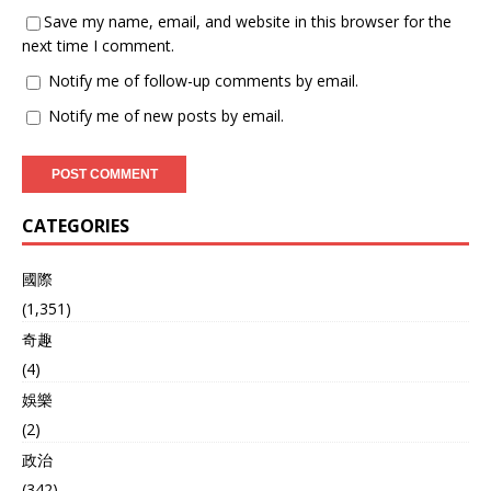
Save my name, email, and website in this browser for the
next time I comment.
Notify me of follow-up comments by email.
Notify me of new posts by email.
CATEGORIES
國際
(1,351)
奇趣
(4)
娛樂
(2)
政治
(342)