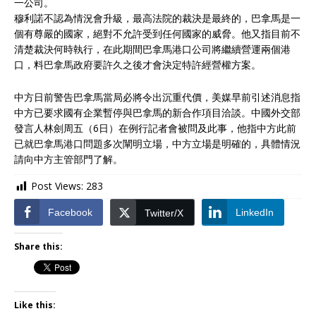
一公司。
穆利諾不認為情況會升級，最高法院的裁決是最終的，巴拿馬是一
個有尊嚴的國家，絕對不允許受到任何國家的威脅。他又指目前不
清楚裁決何時執行，在此期間巴拿馬港口公司將繼續營運兩個港
口，料巴拿馬政府要許久之後才會決定特許經營權方案。
中方日前警告巴拿馬當局必將令出沉重代價，美媒早前引述消息指
中方已要求國有企業暫停與巴拿馬的新合作項目洽談。中國外交部
發言人林劍周五（6日）在例行記者會被問及此事，他指中方此前
已就巴拿馬港口問題多次闡明立場，中方立場是明確的，具體情況
請向中方主管部門了解。
Post Views:
283
Facebook
LinkedIn
Twitter/X
Share this:
Like this: