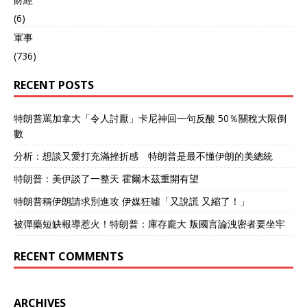
(6)
軍事
(736)
RECENT POSTS
特朗普罵加拿大「令人討厭」卡尼神回一句反酸 50％關稅大限倒
數
分析：想談又愛打充滿挫折感 特朗普是最不懂伊朗的美總統
特朗普：美伊談了一整天 霍爾木茲重開有望
特朗普稱伊朗請求別進攻 伊媒狂噓「又說謊 又縮了！」
被彈藥短缺報導惹火！特朗普：庫存龐大 叛國言論洩密者要坐牢
RECENT COMMENTS
ARCHIVES