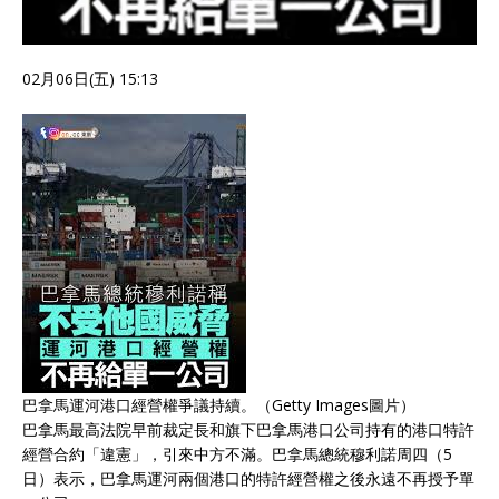
02月06日(五) 15:13
巴拿馬運河港口經營權爭議持續。（Getty Images圖片）
巴拿馬最高法院早前裁定長和旗下巴拿馬港口公司持有的港口特許
經營合約「違憲」，引來中方不滿。巴拿馬總統穆利諾周四（5
日）表示，巴拿馬運河兩個港口的特許經營權之後永遠不再授予單