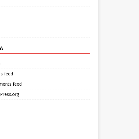
A
n
es feed
ents feed
Press.org