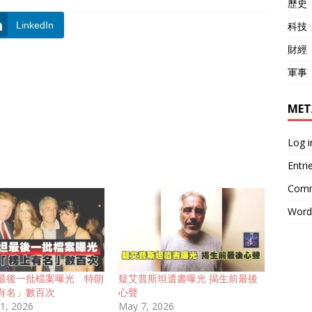
歷史
科技
LinkedIn
財經
軍事
MET
Log i
Entri
Comm
Word
最後一批檔案曝光 特朗
疑艾普斯坦遺書曝光 揭生前最後
有名」數百次
心聲
 1, 2026
May 7, 2026