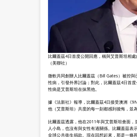
比爾蓋茲4日首度公開回應，稱與艾普斯坦相處
（美聯社）
微軟共同創辦人比爾蓋茲（Bill Gates）被控與
性病，引發外界討論；對此，比爾蓋茲4日首度
性病是艾普斯坦在抹黑他。
據《法新社》報導，比爾蓋茲4日接受澳洲《9
他（艾普斯坦）共度的每一刻都感到後悔，並
比爾蓋茲透露，他在2011年與艾普斯坦會面
人小島，也沒有與女性有過關係。比爾蓋茲表
全球公共衛生捐款。現在回想起來，那是一條