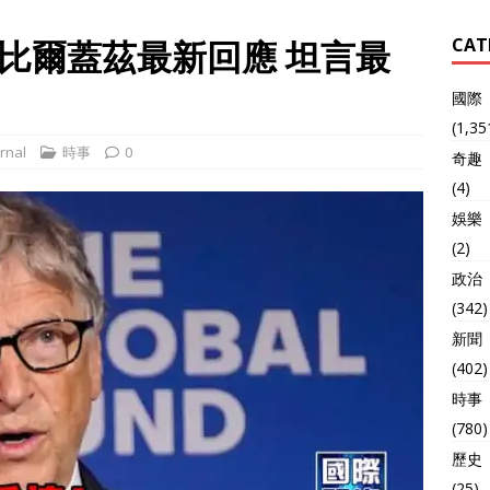
比爾蓋茲最新回應 坦言最
CAT
國際
(1,35
rnal
時事
0
奇趣
(4)
娛樂
(2)
政治
(342)
新聞
(402)
時事
(780)
歷史
(25)