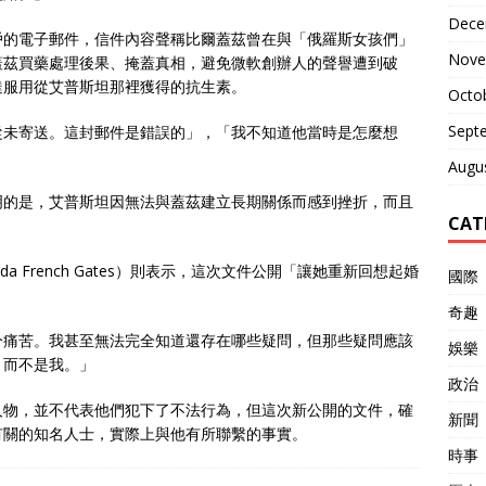
Dece
戶的電子郵件，信件內容聲稱比爾蓋茲曾在與「俄羅斯女孩們」
Nove
蓋茲買藥處理後果、掩蓋真相，避免微軟創辦人的聲譽遭到破
達服用從艾普斯坦那裡獲得的抗生素。
Octo
Sept
從未寄送。這封郵件是錯誤的」，「我不知道他當時是怎麼想
Augu
明的是，艾普斯坦因無法與蓋茲建立長期關係而感到挫折，而且
CAT
da French Gates）則表示，這次文件公開「讓她重新回想起婚
國際
奇趣
分痛苦。我甚至無法完全知道還存在哪些疑問，但那些疑問應該
娛樂
，而不是我。」
政治
人物，並不代表他們犯下了不法行為，但這次新公開的文件，確
新聞
有關的知名人士，實際上與他有所聯繫的事實。
時事