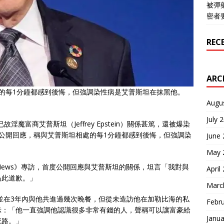
被彈
密者
REC
ARC
的每1分鐘都感到後悔，但強調染性病是艾普斯坦在抹黑他。
Augu
July 
已故淫魔富商艾普斯坦（Jeffrey Epstein）關係甚篤，還被爆染
公開回應，稱與艾普斯坦相處的每1分鐘都感到後悔，但強調染
June
May 
News》專訪，首度公開回應與艾普斯坦的關係，坦言「我對與
April
為此道歉。」
Marc
，並在3年內與他共進過幾次晚餐，但從未造訪他在加勒比海的私
Febr
示：「他一直強調他認識很多非常有錢的人，聲稱可以讓富豪給
Janua
死路。」