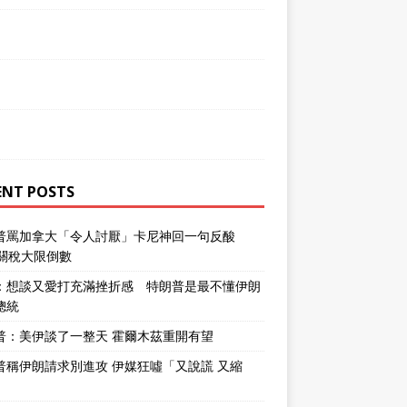
ENT POSTS
普罵加拿大「令人討厭」卡尼神回一句反酸
％關稅大限倒數
：想談又愛打充滿挫折感 特朗普是最不懂伊朗
總統
普：美伊談了一整天 霍爾木茲重開有望
普稱伊朗請求別進攻 伊媒狂噓「又說謊 又縮
」