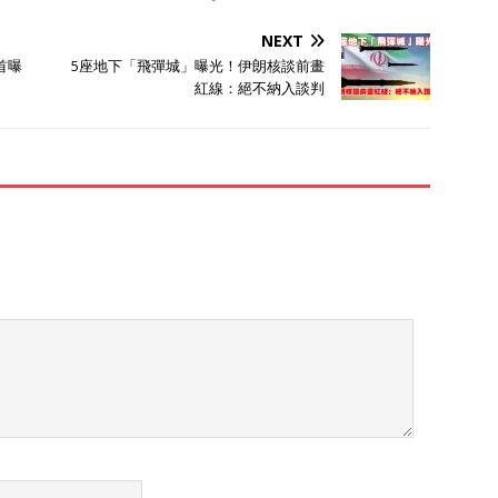
NEXT
首曝
5座地下「飛彈城」曝光！伊朗核談前畫
紅線：絕不納入談判