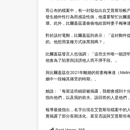
而公布的檔案中，有一封疑似出自艾普斯坦帳
發生婚外性行為而感染性病，他還要幫忙比爾
壞。此外，比爾蓋茲還偷偷地給當時妻子梅琳
對於該封電郵，比爾蓋茲則表示：「這封郵件
的。他想用某種方式抹黑我嗎？」
比爾蓋茲發言人也強調：「這些文件唯一能證
他會為了陷害與誹謗他人而不擇手段。」
與比爾蓋茲在2021年離婚的前妻梅琳達（Melin
姻中一段極其痛苦的時期」。
她說：「每當這些細節被揭露，我都會感到十
指向他們，以及我的前夫。該回答的人是他們
報導最後指出，名字出現在艾普斯坦檔案中的
實揭露了部分長期淡化、甚至否認與艾普斯坦
Post Views:
305