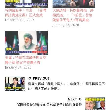
特朗普簽字！白宮：《台灣
天價誘惑！特朗普再推「終
保證實施法案》正式生效
極提議」：「1前提」發格
December 3, 2025
陵蘭居民每人1百萬美金
January 23, 2026
美媒：特朗普或最快周日空
襲伊朗 鎖定領導層斬首
January 31, 2026
PREVIOUS
鄭麗文再喊「我是中國人」！李貞秀：中華民國國民不
叫中國人不然叫什麼？
NEXT
試圖暗殺特朗普未遂 美59歲男子判處終身監禁