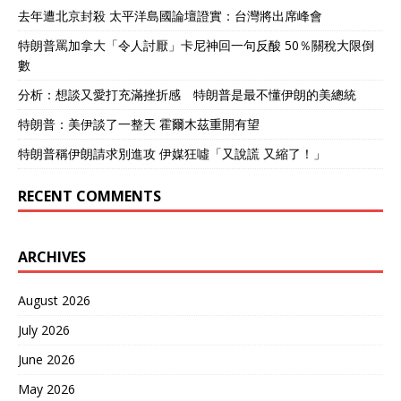
去年遭北京封殺 太平洋島國論壇證實：台灣將出席峰會
特朗普罵加拿大「令人討厭」卡尼神回一句反酸 50％關稅大限倒
數
分析：想談又愛打充滿挫折感 特朗普是最不懂伊朗的美總統
特朗普：美伊談了一整天 霍爾木茲重開有望
特朗普稱伊朗請求別進攻 伊媒狂噓「又說謊 又縮了！」
RECENT COMMENTS
ARCHIVES
August 2026
July 2026
June 2026
May 2026