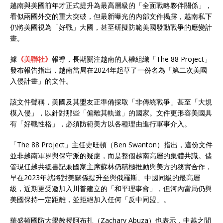
越南與美國前年才正式提升為最高層級的「全面戰略夥伴關係」，
看似兩國外交的重大突破，但最新曝光的內部文件揭露，越南私下
仍將美國視為「好戰」大國，甚至研擬防範美國發動戰爭的應變計
畫。
據
《美聯社》
報導，長期關注越南的人權組織「The 88 Project」
發布報告指出，越南當局在2024年起草了一份名為「第二次美國
入侵計畫」的文件。
該文件聲稱，美國及其盟友正準備採取「非傳統戰爭」甚至「大規
模入侵」，以針對那些「偏離其軌道」的國家。文件更形容美國具
有「好戰性格」，必須防範美方以各種理由進行軍事介入。
「The 88 Project」主任史旺頓（Ben Swanton）指出，這份文件
並非越南軍界與保守派的疑慮，而是整個越南高層的集體共識。儘
管現任越共總書記兼國家主席蘇林仍積極推動與美方的務實合作，
早在2023年就將對美關係提升至與俄羅斯、中國同級的最高層
級，近期更受邀加入川普建立的「和平理事會」，但河內當局仍與
美國保持一定距離，並拒絕加入任何「反中同盟」。
華盛頓國防大學教授阿布扎（Zachary Abuza）也表示，中越之間