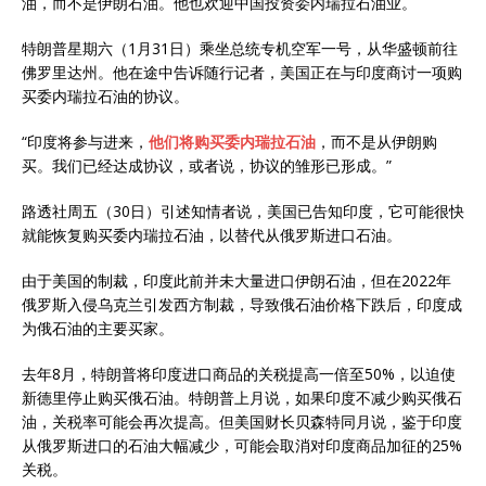
油，而不是伊朗石油。他也欢迎中国投资委内瑞拉石油业。
特朗普星期六（1月31日）乘坐总统专机空军一号，从华盛顿前往
佛罗里达州。他在途中告诉随行记者，美国正在与印度商讨一项购
买委内瑞拉石油的协议。
“印度将参与进来，
他们将购买委内瑞拉石油
，而不是从伊朗购
买。我们已经达成协议，或者说，协议的雏形已形成。”
路透社周五（30日）引述知情者说，美国已告知印度，它可能很快
就能恢复购买委内瑞拉石油，以替代从俄罗斯进口石油。
由于美国的制裁，印度此前并未大量进口伊朗石油，但在2022年
俄罗斯入侵乌克兰引发西方制裁，导致俄石油价格下跌后，印度成
为俄石油的主要买家。
去年8月，特朗普将印度进口商品的关税提高一倍至50%，以迫使
新德里停止购买俄石油。特朗普上月说，如果印度不减少购买俄石
油，关税率可能会再次提高。但美国财长贝森特同月说，鉴于印度
从俄罗斯进口的石油大幅减少，可能会取消对印度商品加征的25%
关税。