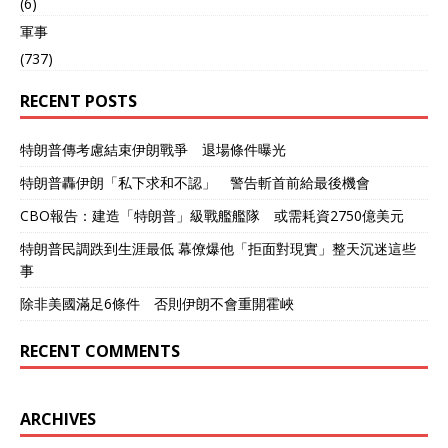
(6)
軍事
(737)
RECENT POSTS
特朗普傳考慮結束伊朗戰爭 退場條件曝光
特朗普轟伊朗「私下求和不認」 警告斬首前給最後機會
CBO報告：建造「特朗普」級戰艦艦隊 或需耗資2750億美元
特朗普民調跌到生涯最低 幕僚爆他「拒面對現實」整天沉迷這些
事
除非美國滿足6條件 否則伊朗不會重開霍峽
RECENT COMMENTS
ARCHIVES