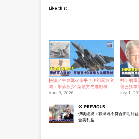
Like this:
快訊／中東戰火未平？伊朗軍方突
對伊朗重
喊：擊落至少1架敵方先進戰機
普已獲軍
April 9, 2026
July 1, 2
PREVIOUS
伊朗總統：戰爭既不符合伊朗利益
合美利益