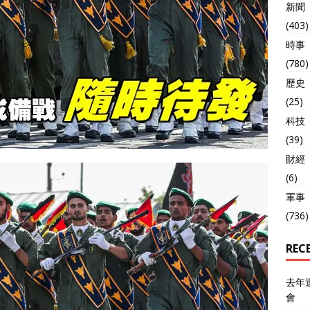
新聞
(403)
時事
(780)
歷史
(25)
科技
(39)
財經
(6)
軍事
(736)
REC
去年
會