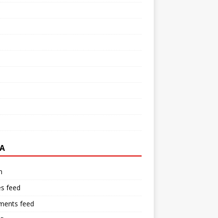
A
n
es feed
ents feed