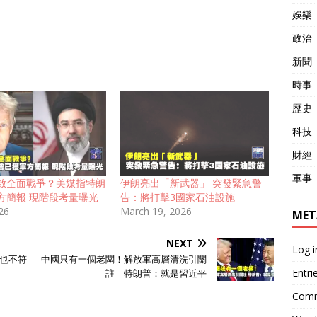
娛樂
政治
新聞
時事
歷史
科技
財經
軍事
啟全面戰爭？美媒指特朗
伊朗亮出「新武器」 突發緊急警
方簡報 現階段考量曝光
告：將打擊3國家石油設施
026
March 19, 2026
MET
NEXT
Log i
也不符
中國只有一個老闆！解放軍高層清洗引關
Entri
註 特朗普：就是習近平
Comm