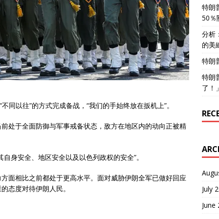
特朗
50
分析
的美
特朗
特朗
了！
“不同以往”的方式完成备战，“我们的手始终放在扳机上”。
REC
当前处于全面防御与军事戒备状态，敌方在地区内的动向正被精
ARC
其自身安全、地区安全以及以色列政权的安全”。
Augu
力方面相比之前都处于更高水平。面对威胁伊朗全军已做好回应
重的态度对待伊朗人民。
July 
June