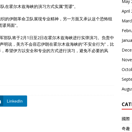
May 
队在霍尔木兹海峡的演习方式实属“荒谬”。
April
组织的伊朗革命卫队展现专业精神，另一方面又承认这个恐怖组
Marc
荒谬局面”。
Febr
海军部队将于2月1日至2日在霍尔木兹海峡进行实弹演习。负责中
Janua
布声明说，美方不会容忍伊朗在霍尔木兹海峡的“不安全行为”，比
Dece
等，希望伊方以安全和专业的方式进行演习，避免不必要的风
Nove
Octo
Sept
Augu
LinkedIn
CAT
國際
奇趣