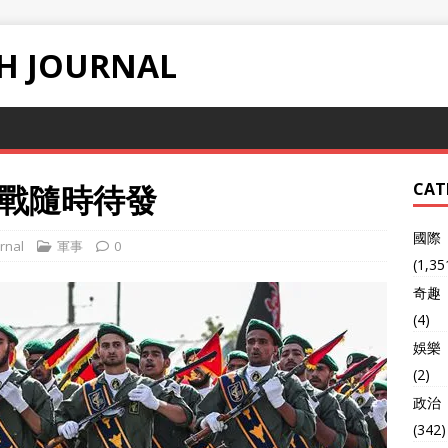
H JOURNAL
戰隨時待發
CAT
國際
rnal
軍事
0
(1,35
奇趣
(4)
娛樂
(2)
政治
(342)