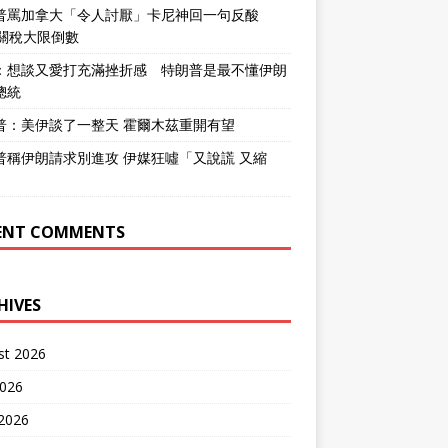
普罵加拿大「令人討厭」卡尼神回一句反酸
％關稅大限倒數
：想談又愛打充滿挫折感 特朗普是最不懂伊朗
總統
普：美伊談了一整天 霍爾木茲重開有望
普稱伊朗請求別進攻 伊媒狂噓「又說謊 又縮
」
ENT COMMENTS
HIVES
st 2026
2026
 2026