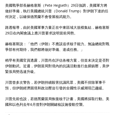
美國戰爭部長赫格塞斯（Pete Hegseth）29日強調，美國軍方將
做好準備，執行美國總統川普（Donald Trump）對伊朗下達的任
何決定，以確保德黑蘭不會發展核武能力。
路透報導，由於美國軍事力量正在中東區域大規模集結，赫格塞斯
29日在內閣會議上應川普要求說明當前局勢。
赫格塞斯說：「他們（伊朗）不應該追求核子能力。無論總統對戰
爭部有何期待，我們都將做好準備、達成任務。」
稍早有美國官員透露，川普尚在評估各種方案，但並未決定是否對
伊朗動武。近週，伊朗當局對境內的抗議活動進行血腥鎮壓，美伊
緊張局勢迅速升級。
川普曾多次警告，若伊朗持續殺害抗議民眾，美國不排除軍事干
預，但伊朗經濟困境和政治壓迫引發的全國性示威潮現已趨緩。
川普先前也說，若德黑蘭當局恢復核子計畫，美國將採取行動。美
國和以色列去年6月曾對伊朗關鍵核設施發動空襲。