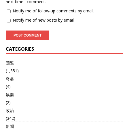
next time I comment.
Notify me of follow-up comments by email.
Notify me of new posts by email.
CATEGORIES
國際
(1,351)
奇趣
(4)
娛樂
(2)
政治
(342)
新聞