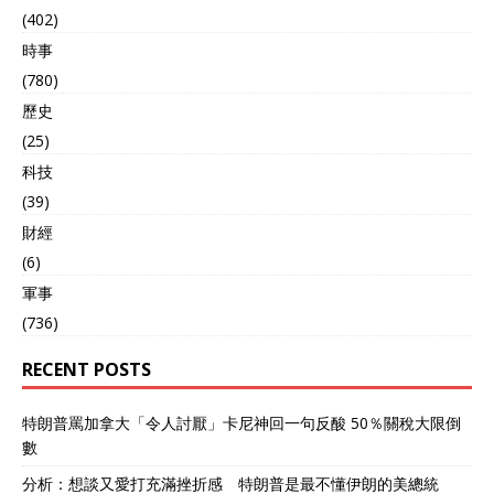
(402)
時事
(780)
歷史
(25)
科技
(39)
財經
(6)
軍事
(736)
RECENT POSTS
特朗普罵加拿大「令人討厭」卡尼神回一句反酸 50％關稅大限倒
數
分析：想談又愛打充滿挫折感 特朗普是最不懂伊朗的美總統