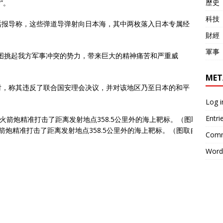
歷史
”。
科技
话报导称，这些弹道导弹射向日本海，其中两枚落入日本专属经
財經
軍事
图挑起我方军事冲突的势力，带来巨大的精神痛苦和严重威
MET
射，称其违反了联合国安理会决议，并对该地区乃至日本的和平
Log i
Entri
炮精准打击了距离发射地点358.5公里外的海上靶标。（图取自朝中社/
Comm
Word