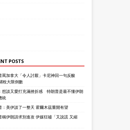
ENT POSTS
普罵加拿大「令人討厭」卡尼神回一句反酸
％關稅大限倒數
：想談又愛打充滿挫折感 特朗普是最不懂伊朗
總統
普：美伊談了一整天 霍爾木茲重開有望
普稱伊朗請求別進攻 伊媒狂噓「又說謊 又縮
」