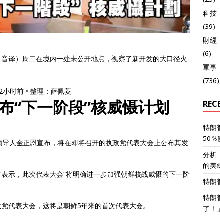
科技
(39)
財經
(6)
（音译）周二在境内一处未公开地点，视察了新开发的大口径火
軍事
(736)
新 2小时前 • 整理：薛佩菱
布“下一阶段”核威慑计划
REC
特朗
50
领导人金正恩宣布，将在即将召开的执政党代表大会上公布其发
分析
的美
表示，此次代表大会“将明确进一步加强朝鲜核战威慑的下一阶
特朗
特朗
政党代表大会，这将是朝鲜5年来的首次代表大会。
了！