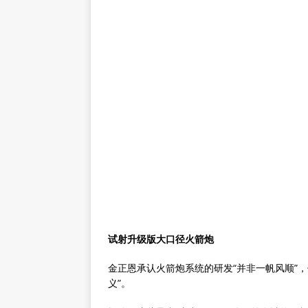
试射升级版大口径火箭炮
金正恩承认火箭炮系统的研发“并非一帆风顺”
义”。