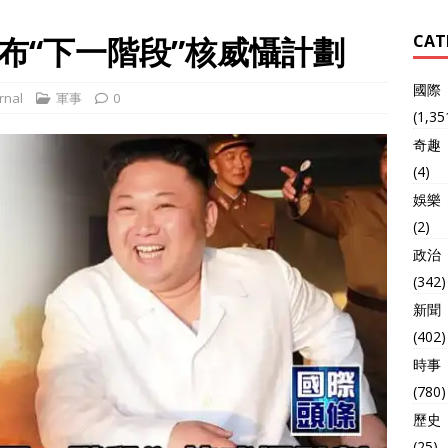
布“下一階段”核威懾計劃
CAT
國際
rnal
軍事
0
(1,35
奇趣
(4)
娛樂
(2)
政治
(342)
新聞
(402)
時事
(780)
歷史
(25)