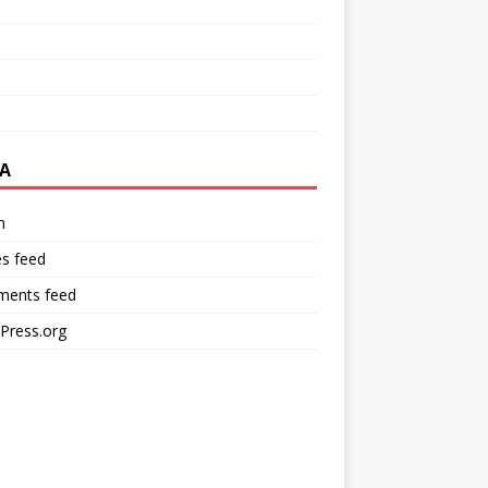
A
n
es feed
法新社）
ents feed
Press.org