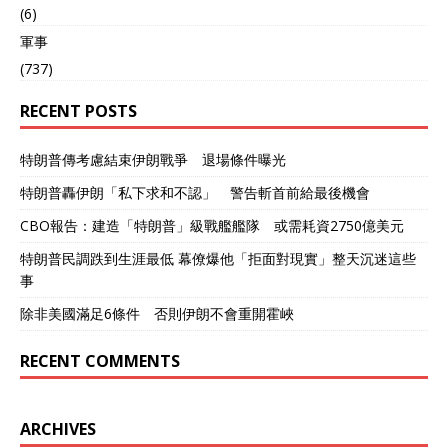
(6)
軍事
(737)
RECENT POSTS
特朗普傳考慮結束伊朗戰爭 退場條件曝光
特朗普轟伊朗「私下求和不認」 警告斬首前給最後機會
CBO報告：建造「特朗普」級戰艦艦隊 或需耗資2750億美元
特朗普民調跌到生涯最低 幕僚爆他「拒面對現實」整天沉迷這些
事
除非美國滿足6條件 否則伊朗不會重開霍峽
RECENT COMMENTS
ARCHIVES