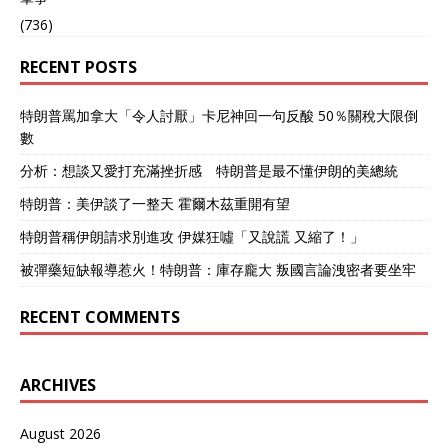
(736)
RECENT POSTS
特朗普罵加拿大「令人討厭」卡尼神回一句反酸 50％關稅大限倒
數
分析：想談又愛打充滿挫折感 特朗普是最不懂伊朗的美總統
特朗普：美伊談了一整天 霍爾木茲重開有望
特朗普稱伊朗請求別進攻 伊媒狂噓「又說謊 又縮了！」
被彈藥短缺報導惹火！特朗普：庫存龐大 叛國言論洩密者要坐牢
RECENT COMMENTS
ARCHIVES
August 2026