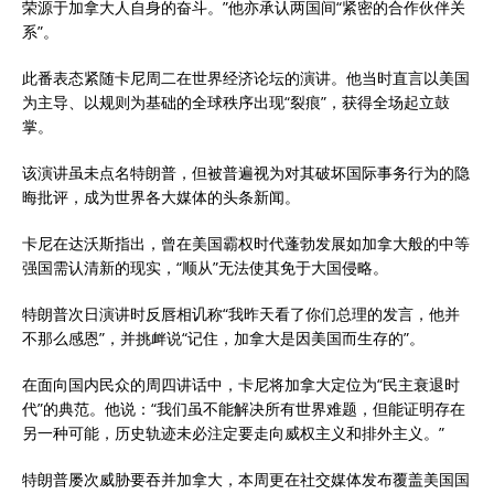
荣源于加拿大人自身的奋斗。”他亦承认两国间“紧密的合作伙伴关
系”。
此番表态紧随卡尼周二在世界经济论坛的演讲。他当时直言以美国
为主导、以规则为基础的全球秩序出现“裂痕”，获得全场起立鼓
掌。
该演讲虽未点名特朗普，但被普遍视为对其破坏国际事务行为的隐
晦批评，成为世界各大媒体的头条新闻。
卡尼在达沃斯指出，曾在美国霸权时代蓬勃发展如加拿大般的中等
强国需认清新的现实，“顺从”无法使其免于大国侵略。
特朗普次日演讲时反唇相讥称“我昨天看了你们总理的发言，他并
不那么感恩”，并挑衅说“记住，加拿大是因美国而生存的”。
在面向国内民众的周四讲话中，卡尼将加拿大定位为“民主衰退时
代”的典范。他说：“我们虽不能解决所有世界难题，但能证明存在
另一种可能，历史轨迹未必注定要走向威权主义和排外主义。”
特朗普屡次威胁要吞并加拿大，本周更在社交媒体发布覆盖美国国