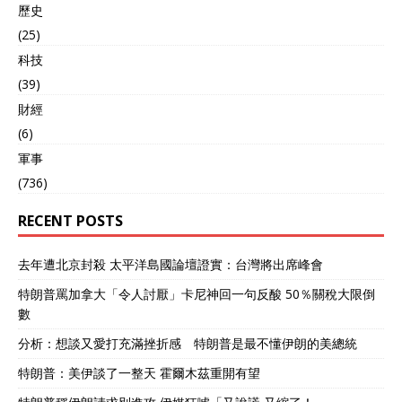
歷史
(25)
科技
(39)
財經
(6)
軍事
(736)
RECENT POSTS
去年遭北京封殺 太平洋島國論壇證實：台灣將出席峰會
特朗普罵加拿大「令人討厭」卡尼神回一句反酸 50％關稅大限倒
數
分析：想談又愛打充滿挫折感 特朗普是最不懂伊朗的美總統
特朗普：美伊談了一整天 霍爾木茲重開有望