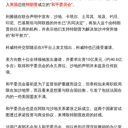
入
美国
总统
特朗普
成立的“
和平委员会
”。
利雅德在联合声明中宣布，沙地、卡塔尔、土耳其、埃及、约旦、
印尼、巴基斯坦与阿联酋的外长已“共同决定”，将加入这个由特朗
普担任主席的机构，并表示他们支持特朗普为解决加沙冲突所做
的“和平努力”。
科威特外交部随后在X平台上发文指出，科威特也已接受邀请。
美方向数十位全球领袖发出邀请，并要求出资10亿美元（约40.6亿
令吉）取得和平委员会的永久席位。沙地的声明并未提及任何款
项。
和平委员会最初是为了监督加萨重建而设立，但章程似未将职权局
限在加沙地带，而且看来是想要与联合国抗衡，引发了包括法国在
内的一些美国盟友不满。
和平委员会也是在阿联与沙地关系紧张之际成立。这两个国家皆试
图透过承诺投资与商业协议，来博取特朗普政府的好感。
法国已表明不会加入和平委员会，但以色列总理涅坦雅胡的办公室