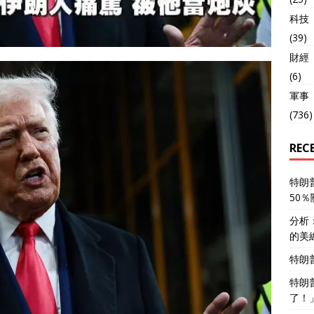
科技
(39)
財經
(6)
軍事
(736)
REC
特朗
50
分析
的美
特朗
特朗
了！