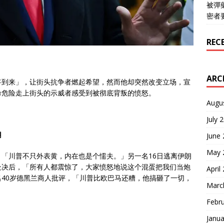
被彈
密者
REC
ARC
将到来」，让街头抗争者燃起希望，然而他却突然改变立场，宣
命危险走上街头的示威者感受到被彻底背叛的愤怒。
Augu
July 
用
June
May 
「川普不只外表黄，内在也是个懦夫。」另一名16日逃离伊朗
处决后，「所有人都震惊了，大家愤怒地说这个混蛋把我们当炮
April
40岁德黑兰商人批评，「川普比欧巴马还糟，他搞砸了一切，
Marc
Febr
Janua