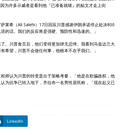
责。因为许多示威者是看到他『已准备就绪』的贴文才走上街
（Ali Salehi）17日回应川普感谢伊朗承诺停止处决800
乱语的话。我们的反应将是强硬、预防性和迅速的。」
态了。川普食言后，他们变得更加肆无忌惮。我看到马兹达兰大
所有希望，川普不会做任何事，他根本不在乎我们。」
工程师认为川普的转变是出于策略考量，「他是在欺骗政权，他
人认为抗争已转入地下，齐拉布一名男性居民称，「现在起义已
LinkedIn