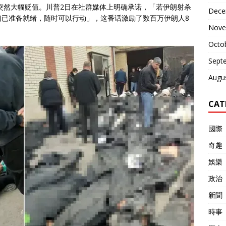
币突然大幅贬值。川普2日在社群媒体上明确承诺，「若伊朗射杀
Dece
们已准备就绪，随时可以行动」，这番话激励了数百万伊朗人8
Nove
Octo
Sept
Augu
CAT
國際
奇趣
娛樂
政治
新聞
時事