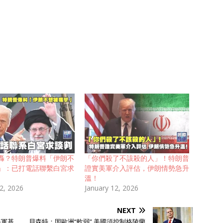
轟？特朗普爆料「伊朗不
「你們殺了不該殺的人」！特朗普
」：已打電話聯繫白宮求
證實美軍介入評估，伊朗情勢急升
溫！
12, 2026
January 12, 2026
NEXT
美軍基
貝森特：因歐洲“軟弱” 美國須控制格陵蘭