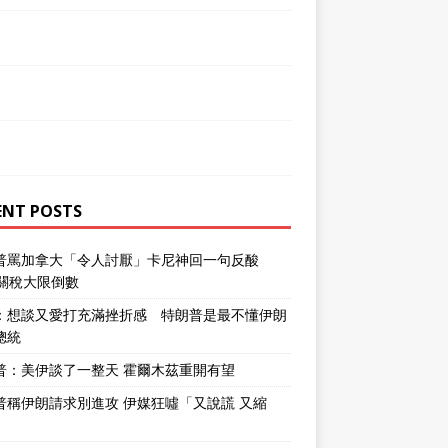
ENT POSTS
普罵加拿大「令人討厭」卡尼神回一句反酸
％關稅大限倒數
：想談又愛打充滿挫折感 特朗普是最不懂伊朗
總統
普：美伊談了一整天 霍爾木茲重開有望
普稱伊朗請求別進攻 伊媒狂噓「又說謊 又縮
」