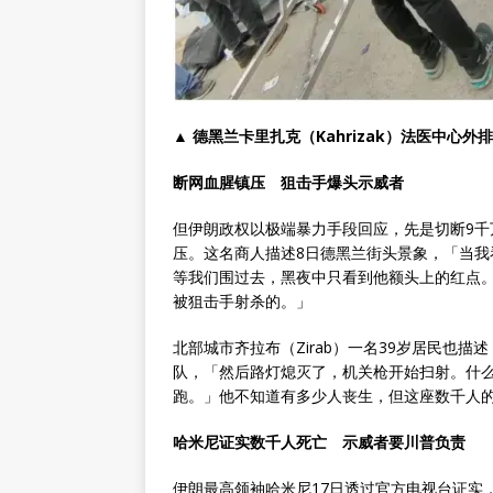
▲ 德黑兰卡里扎克（Kahrizak）法医中心外
断网血腥镇压 狙击手爆头示威者
但伊朗政权以极端暴力手段回应，先是切断9
压。这名商人描述8日德黑兰街头景象，「当
等我们围过去，黑夜中只看到他额头上的红点
被狙击手射杀的。」
北部城市齐拉布（Zirab）一名39岁居民也
队，「然后路灯熄灭了，机关枪开始扫射。什
跑。」他不知道有多少人丧生，但这座数千人的
哈米尼证实数千人死亡 示威者要川普负责
伊朗最高领袖哈米尼17日透过官方电视台证实