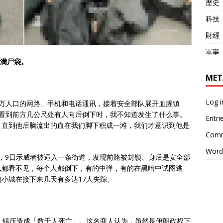
歷史
科技
財經
軍事
排满尸袋。
MET
Log i
千万人口的网路、手机和电话通讯，接着安全部队展开血腥镇
我看到前方几公尺处有人向后倒下时，我不知道发生了什么事。
Entri
。直到他后脑流出的血在我们脚下积成一滩，我们才意识到他是
Comm
Word
描述，9日示威者被逼入一条街道，发现前路被封锁、身后是安全部
么都看不见，每个人都倒下，有的中弹，有的在黑暗中试图逃
小城在接下来几天有多达17人失踪。
，镇压造成「数千人死亡」。这名商人认为，虽然是伊朗政权下