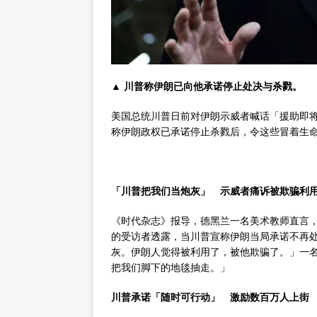
▲ 川普称伊朗已向他承诺停止处决与杀戮。
美国总统川普日前对伊朗示威者喊话「援助即
称伊朗政权已承诺停止杀戮后，令这些冒着生
「川普把我们当炮灰」 示威者痛诉被欺骗利
《时代杂志》报导，德黑兰一名美术教师直言，
的受访者透露，当川普宣称伊朗当局承诺不再
灰。伊朗人觉得被利用了，被他欺骗了。」一名
把我们脚下的地毯抽走。」
川普承诺「随时可行动」 激励数百万人上街