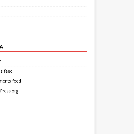
A
n
es feed
ents feed
Press.org