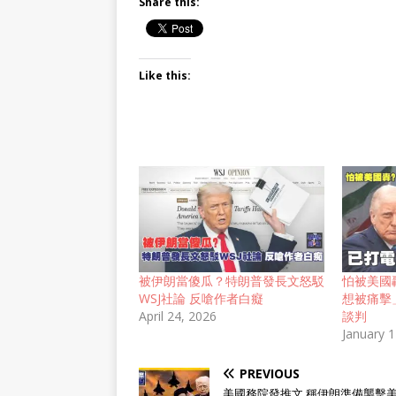
Share this:
Like this:
被伊朗當傻瓜？特朗普發長文怒駁
怕被美國
WSJ社論 反嗆作者白癡
想被痛擊
April 24, 2026
談判
January 
PREVIOUS
美國務院發推文 稱伊朗準備襲擊