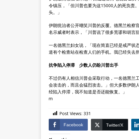
令镇压，「但川普也要为这15000人的死负
头。」
伊朗统治者公开嘲笑川普的反覆。德黑兰检察官萨莱希
名示威者时表示，「川普说了很多荒谬和胡言
一名德黑兰妇女说，「现在简直已经是戒严状
道有个检查站在检查人们的手机。我已经失去
抗争陷入停滞 少数人仍盼川普出手
不过仍有人相信川普会采取行动，一名德黑兰
会攻击的，而且会猛烈攻击。」但大多数伊朗
经陷入停滞，我不知道是否还能恢复。」
m
Post Views:
331
Facebook
Twitter/X