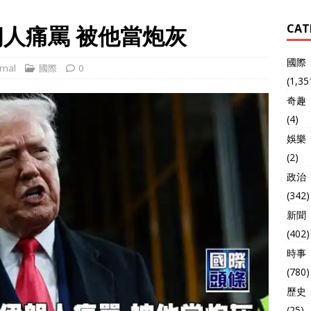
朗人痛罵 被他當炮灰
CAT
國際
rnal
國際
0
(1,35
奇趣
(4)
娛樂
(2)
政治
(342)
新聞
(402)
時事
(780)
歷史
(25)