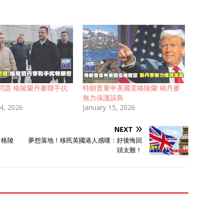
問題 格陵蘭丹麥聯手抗
特朗普重申美國需格陵蘭 稱丹麥
無力保護該島
24, 2026
January 15, 2026
NEXT
對格陵
夢想落地！移民英國港人感嘆：好後悔回
頭太難！