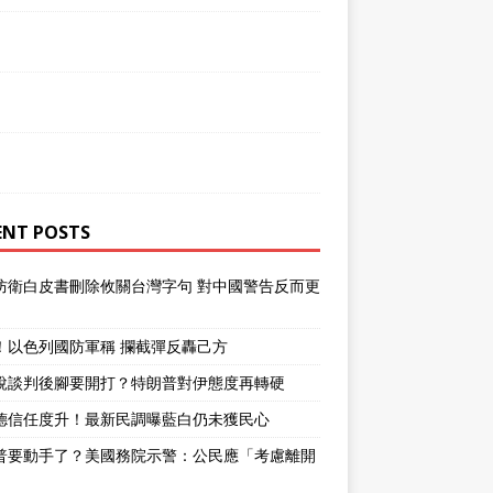
ENT POSTS
防衛白皮書刪除攸關台灣字句 對中國警告反而更
！以色列國防軍稱 攔截彈反轟己方
說談判後腳要開打？特朗普對伊態度再轉硬
德信任度升！最新民調曝藍白仍未獲民心
普要動手了？美國務院示警：公民應「考慮離開
」