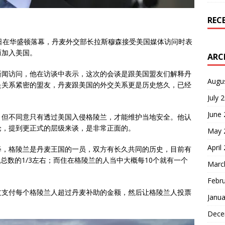
REC
日在华盛顿落幕，丹麦外交部长拉斯穆森接受美国媒体访问时表
而加入美国。
ARC
新闻访问，他在访谈中表示，这次的会谈是跟美国盟友们解释丹
Augu
是关系紧密的盟友，丹麦跟美国的外交关系更是历史悠久，已经
July 
June
，但不同意只有透过美国入侵格陵兰，才能维护当地安全。他认
论，提到更正式的层级来谈，是非常正面的。
May 
April
释，格陵兰是丹麦王国的一员，双方有长久共同的历史，目前有
人总数的1/3左右；而住在格陵兰的人当中大概每10个就有一个
Marc
Febr
过支付每个格陵兰人超过丹麦补助的金额，然后让格陵兰人投票
Janua
Dece