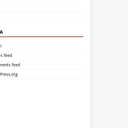
A
n
es feed
ents feed
Press.org