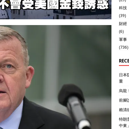
科技
(39)
財經
(6)
軍事
(736)
REC
日本
重
烏龍
前腳
賴清
特朗
中東