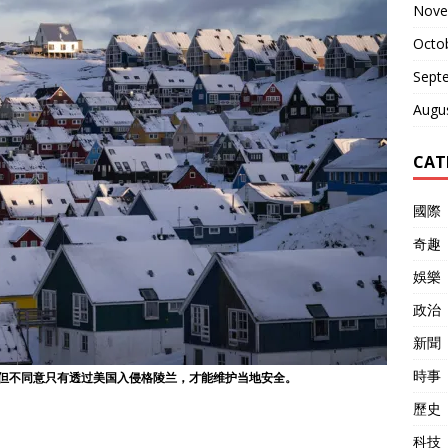
Nove
Octo
Sept
Augu
CAT
國際
奇趣
娛樂
政治
新聞
時事
但不同意只有透过美国入侵格陵兰，才能维护当地安全。
歷史
科技