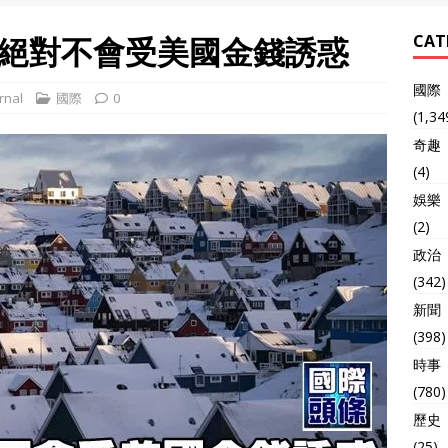
絕對不會受美國金錢誘惑
CAT
國際
rnal
國際
0
(1,34
奇趣
(4)
娛樂
(2)
政治
(342)
新聞
(398)
時事
(780)
歷史
(25)