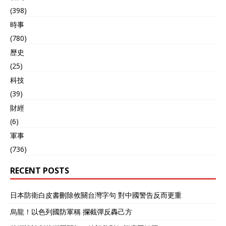
(398)
時事
(780)
歷史
(25)
科技
(39)
財經
(6)
軍事
(736)
RECENT POSTS
日本防衛白皮書刪除攸關台灣字句 對中國警告反而更重
烏龍！以色列國防軍稱 攔截彈反轟己方