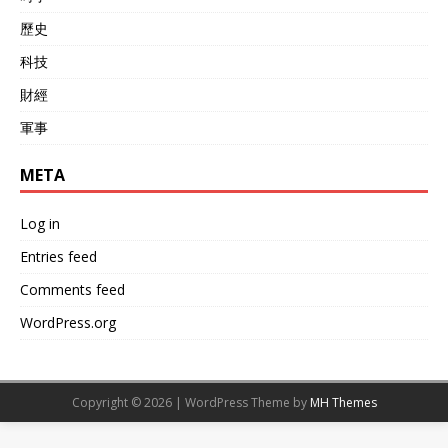
歷史
科技
財經
軍事
META
Log in
Entries feed
Comments feed
WordPress.org
Copyright © 2026 | WordPress Theme by
MH Themes