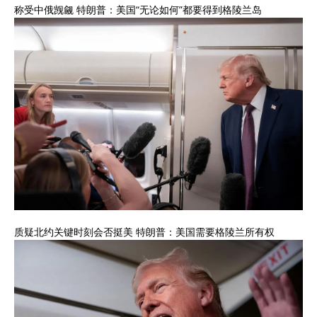
称受中俄觊觎 特朗普：美国“无论如何”都要得到格陵兰岛
质疑北约关键时刻会否挺美 特朗普：美国需要格陵兰所有权