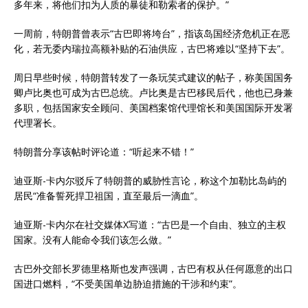
多年来，将他们扣为人质的暴徒和勒索者的保护。”
一周前，特朗普曾表示“古巴即将垮台”，指该岛国经济危机正在恶
化，若无委内瑞拉高额补贴的石油供应，古巴将难以“坚持下去”。
周日早些时候，特朗普转发了一条玩笑式建议的帖子，称美国国务
卿卢比奥也可成为古巴总统。卢比奥是古巴移民后代，他也已身兼
多职，包括国家安全顾问、美国档案馆代理馆长和美国国际开发署
代理署长。
特朗普分享该帖时评论道：“听起来不错！”
迪亚斯-卡内尔驳斥了特朗普的威胁性言论，称这个加勒比岛屿的
居民“准备誓死捍卫祖国，直至最后一滴血”。
迪亚斯-卡内尔在社交媒体X写道：“古巴是一个自由、独立的主权
国家。没有人能命令我们该怎么做。”
古巴外交部长罗德里格斯也发声强调，古巴有权从任何愿意的出口
国进口燃料，“不受美国单边胁迫措施的干涉和约束”。