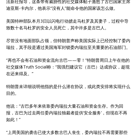
法新社报导，这条带有威胁性的社交媒体帖子激怒了古巴国家主席
迪亚斯-卡内尔，他表示“没有人”能命令他的国家该怎么做。
美国特种部队本月3日以闪电行动掳走马杜罗及其妻子，过程中导
致数十名马杜罗的安全人员死亡，其中许多是古巴人。
尽管没有地面部队占领，但特朗普声称美国实际上已经控制了委内
瑞拉，其手段是通过美国海军封锁委内瑞拉至关重要的石油部门。
“再也不会有石油和资金流向古巴——零！”特朗普周日上午在他的
社交媒体Truth Social称：“我强烈建议它（古巴）达成协议，趁现
在还来得及。”
特朗普未详细说明他指的是什么潜在协议，或此类安排将实现什么
目的。
他说：“古巴多年来依靠委内瑞拉大量石油和资金生存。作为回
报，古巴为过去两任委内瑞拉独裁者提供‘安全服务’，但现在不再
如此！”
“上周美国的袭击已使大多数古巴人丧生，委内瑞拉不再需要那些