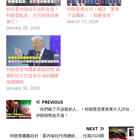
頓失委內瑞拉石油和金援！
特朗普再出招！喊話「要拿
特朗普點名：古巴很快就會
下這國家」：我要接管！
衰亡！
March 17, 2026
January 28, 2026
特朗普宣布國家緊急狀態 威
脅對向古巴提供石油的國家
加徵關税
January 30, 2026
PREVIOUS
「你們殺了不該殺的人」！特朗普證實美軍介入評估，
伊朗情勢急升溫！
NEXT
特朗普曬圖自封「委內瑞拉代理總統」，任期2026開