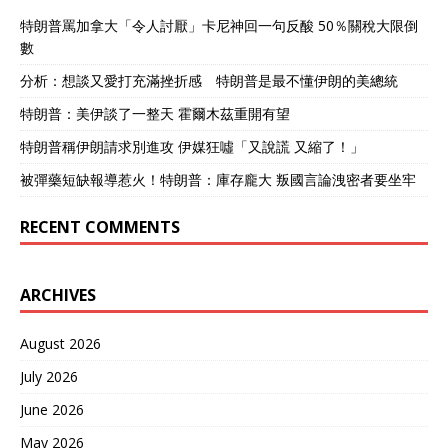
特朗普罵加拿大「令人討厭」卡尼神回一句反酸 50％關稅大限倒
數
分析：想談又愛打充滿挫折感 特朗普是最不懂伊朗的美總統
特朗普：美伊談了一整天 霍爾木茲重開有望
特朗普稱伊朗請求別進攻 伊媒狂噓「又說謊 又縮了！」
被彈藥短缺報導惹火！特朗普：庫存龐大 叛國言論洩密者要坐牢
RECENT COMMENTS
ARCHIVES
August 2026
July 2026
June 2026
May 2026