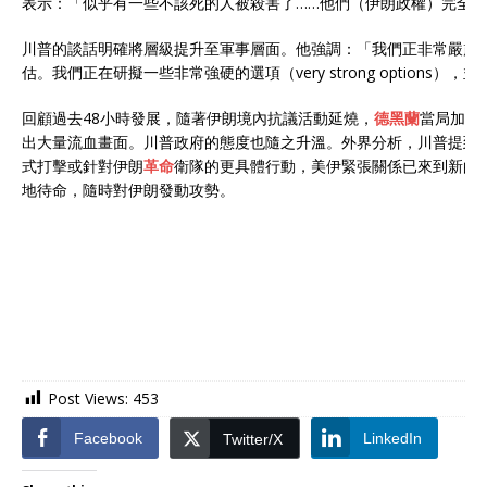
表示：「似乎有一些不該死的人被殺害了……他們（伊朗政權）完全
川普的談話明確將層級提升至軍事層面。他強調：「我們正非常嚴肅
估。我們正在研擬一些非常強硬的選項（very strong options）
回顧過去48小時發展，隨著伊朗境內抗議活動延燒，
德黑蘭
當局加大
出大量流血畫面。川普政府的態度也隨之升溫。外界分析，川普提到
式打擊或針對伊朗
革命
衛隊的更具體行動，美伊緊張關係已來到新的
地待命，隨時對伊朗發動攻勢。
Post Views:
453
Facebook
LinkedIn
Twitter/X