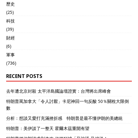
歷史
(25)
科技
(39)
財經
(6)
軍事
(736)
RECENT POSTS
去年遭北京封殺 太平洋島國論壇證實：台灣將出席峰會
特朗普罵加拿大「令人討厭」卡尼神回一句反酸 50％關稅大限倒
數
分析：想談又愛打充滿挫折感 特朗普是最不懂伊朗的美總統
特朗普：美伊談了一整天 霍爾木茲重開有望