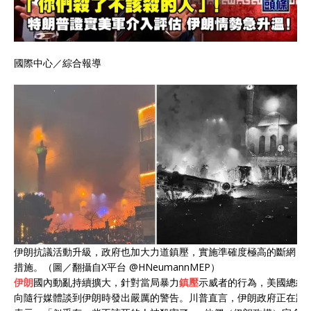
國際中心／綜合報導
伊朗抗議活動升級，政府也加大力道鎮壓，實施準確度極高的斷網
措施。（圖／翻攝自X平台 @HNeumannMEP）
伊朗
國內動亂持續擴大，針對當局暴力
鎮壓
示威者的行為，美國總統
向隨行媒體談到伊朗時發出嚴厲的警告。川普直言，伊朗政府正在跨