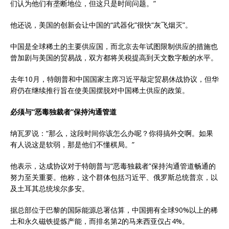
们认为他们有垄断地位，但这只是时间问题。”
他还说，美国的创新会让中国的“武器化”很快“灰飞烟灭”。
中国是全球稀土的主要供应国，而北京去年试图限制供应的措施也
曾加剧与美国的贸易战，双方都将关税提高到天文数字般的水平。
去年10月，特朗普和中国国家主席习近平敲定贸易休战协议，但华
府仍在继续推行旨在使美国摆脱对中国稀土供应的政策。
必须与“恶毒独裁者”保持沟通管道
纳瓦罗说：“那么，这段时间你该怎么办呢？你得搞外交啊。如果
有人说这是软弱，那是他们不懂棋局。”
他表示，达成协议对于特朗普与“恶毒独裁者”保持沟通管道畅通的
努力至关重要。他称，这个群体包括习近平、俄罗斯总统普京，以
及土耳其总统埃尔多安。
据总部位于巴黎的国际能源总署估算，中国拥有全球90%以上的稀
土和永久磁铁提炼产能，而排名第2的马来西亚仅占4%。