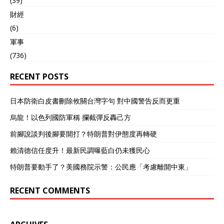
(39)
財經
(6)
軍事
(736)
RECENT POSTS
日本防衛白皮書刪除攸關台灣字句 對中國警告反而更重
烏龍！以色列國防軍稱 攔截彈反轟己方
前腳說談判後腳要開打？特朗普對伊態度再轉硬
賴清德信任度升！最新民調曝藍白仍未獲民心
特朗普要動手了？美國務院示警：公民應「考慮離開中東」
RECENT COMMENTS