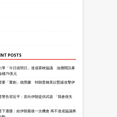
ENT POSTS
力爭「今日或明日」達成霍峽協議 油價聞訊暴
每桶79美元
脅要「重創」德黑蘭 特朗普稱美以暫緩攻擊伊
普警告習近平：若向伊朗提供武器 「我會很失
普下通牒：給伊朗最後一次機會 再不達成協議將
行動