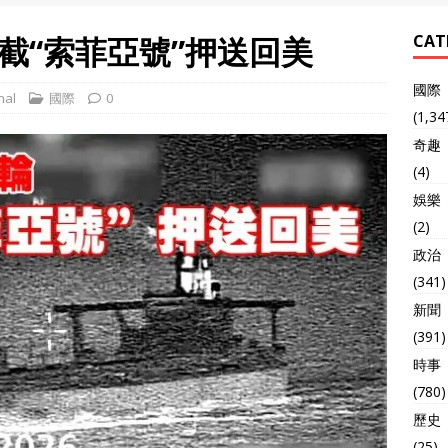
截“索菲亞號”押送回美
CAT
國際
nal
國際
0
(1,34
奇趣
(4)
娛樂
(2)
政治
(341)
新聞
(391)
時事
(780)
歷史
(25)