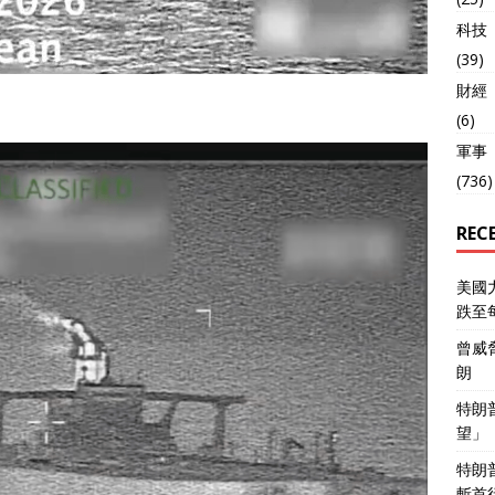
科技
(39)
財經
(6)
軍事
(736)
REC
美國
跌至
曾威
朗
特朗
望」
特朗
斬首