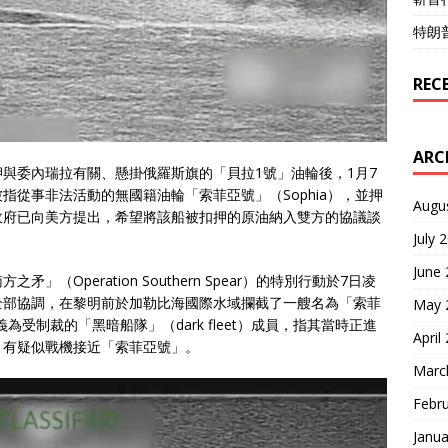
特朗
REC
ARC
與委內瑞拉有關、懸掛俄羅斯旗的「貝拉1號」油輪後，1月7
從事非法活動的無國籍油輪「索菲亞號」（Sophia），並押
Augu
政府已向美方提出，希望將該船被扣押的原油納入雙方的協議談
July 
June
Operation Southern Spear）的特別行動於7日凌
全部協調，在黎明前於加勒比海國際水域攔截了一艘名為「索菲
May 
義為受制裁的「黑暗船隊」（dark fleet）成員，指其當時正進
April
，有疑似戰機接近「索菲亞號」。
Marc
Febr
Janua