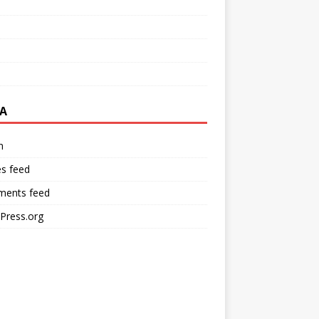
A
n
es feed
ents feed
Press.org