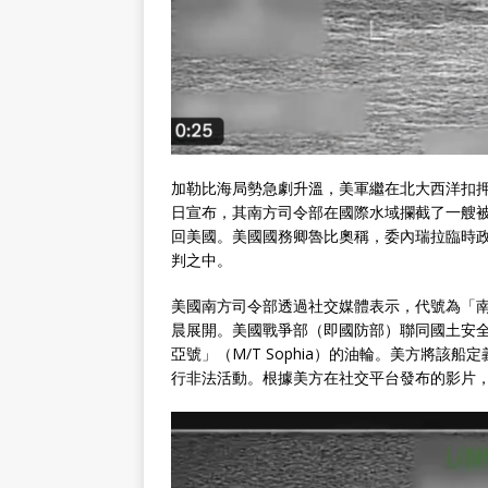
加勒比海局勢急劇升溫，美軍繼在北大西洋扣押
日宣布，其南方司令部在國際水域攔截了一艘被指
回美國。美國國務卿魯比奧稱，委內瑞拉臨時
判之中。
美國南方司令部透過社交媒體表示，代號為「南方之矛」（
晨展開。美國戰爭部（即國防部）聯同國土安
亞號」（M/T Sophia）的油輪。美方將該船定
行非法活動。根據美方在社交平台發布的影片