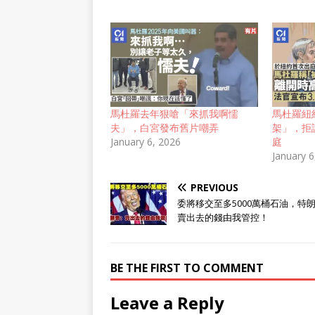
馬杜羅去年狠嗆「來抓我啊懦
馬杜羅紐
夫」，白宮發布舊片嘲弄
架」，拒認
January 6, 2026
庭
January 6
PREVIOUS
委將移交至多5000萬桶石油，特
賣出去的錢由我管控！
BE THE FIRST TO COMMENT
Leave a Reply