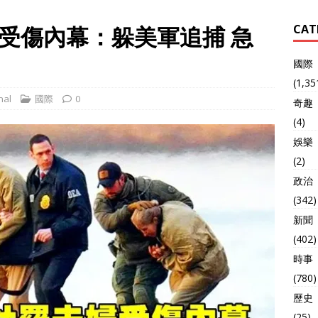
受傷內幕：躲美軍追捕 急
CAT
國際
(1,35
nal
國際
0
奇趣
(4)
娛樂
(2)
政治
(342)
新聞
(402)
時事
(780)
歷史
(25)