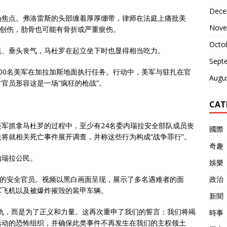
Dece
场焦点。弗洛雷斯的头部缠着厚厚绷带，律师在法庭上痛批美
Nove
部创伤，肋骨也可能有骨折或严重瘀伤。
Octo
晃、垂头丧气，马杜罗在起立坐下时也显得相当吃力。
Sept
00名美军在加拉加斯地面执行任务。行动中，美军与驻扎在官
Augu
官员形容这是一场“疯狂的枪战”。
CAT
军抓拿马杜罗的过程中，至少有24名委内瑞拉安全部队成员丧
國際
将就相关死亡事件展开调查，并称这些行为构成“战争罪行”。
奇趣
内瑞拉公民。
娛樂
念遇难的安全官员。视频以黑白画面呈现，展示了多名遇难者的面
政治
军飞机以及被爆炸摧毁的装甲车辆。
新聞
仇，而是为了正义和力量。这再次重申了我们的誓言：我们将竭
時事
活动的恐怖组织，并确保此类事件不再发生在我们的主权领土