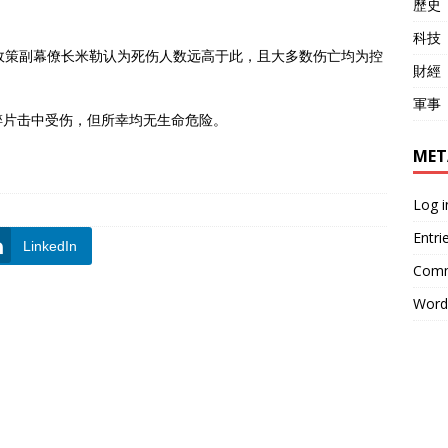
歷史
科技
政策副幕僚长米勒认为死伤人数远高于此，且大多数伤亡均为控
財經
軍事
碎片击中受伤，但所幸均无生命危险。
MET
Log i
Entri
LinkedIn
Comm
Word