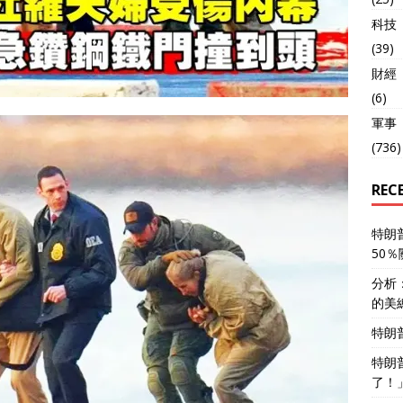
科技
(39)
財經
(6)
軍事
(736)
REC
特朗
50
分析
的美
特朗
特朗
了！