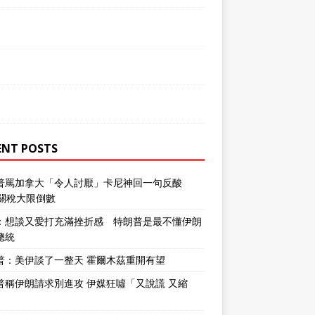
ENT POSTS
普罵加拿大「令人討厭」卡尼神回一句反酸
％關稅大限倒數
：想談又愛打充滿挫折感 特朗普是最不懂伊朗
總統
普：美伊談了一整天 霍爾木茲重開有望
普稱伊朗請求別進攻 伊媒狂噓「又說謊 又縮
」