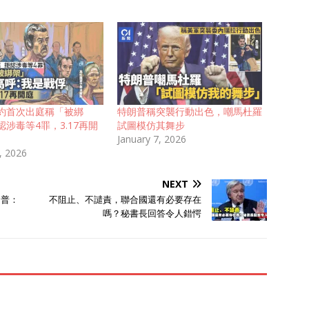
約首次出庭稱「被綁
特朗普稱突襲行動出色，嘲馬杜羅
涉毒等4罪，3.17再開
試圖模仿其舞步
January 7, 2026
, 2026
NEXT
朗普：
不阻止、不譴責，聯合國還有必要存在
嗎？秘書長回答令人錯愕