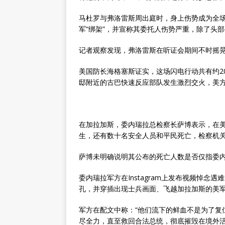
马杜罗与弗洛雷斯周出庭时，身上伤势成为全
军“绑架”，并宣称其委托人伤势严重，除了头
记者观察发现，弗洛雷斯在听证会期间不时摇
美国防长海格塞斯证实，这场闪电行动共有约2
邸附近的古巴快速反应部队发生激烈交火，美方
在加拉加斯，委内瑞拉总检察长萨博表示，在美
生，还有数十名安全人员和平民死亡，检察机关
萨博未明确说明其公布的死亡人数是否仅指委
委内瑞拉军方在Instagram上发布视频悼
孔，并穿插出现士兵画面、飞越加拉加斯的美
军方在配文中称：“他们流下的鲜血不是为了复
尽全力，直至救回合法总统，彻底摧毁在境外