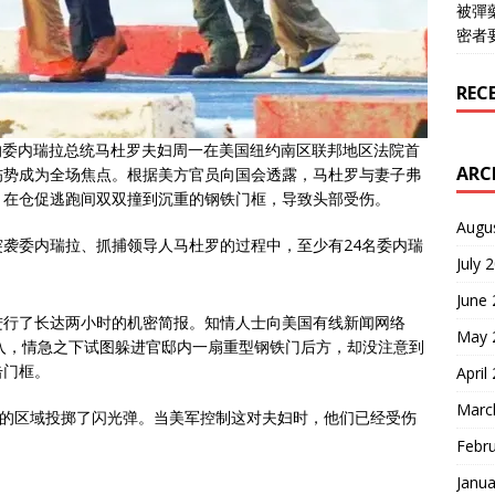
被彈
密者
REC
的委内瑞拉总统马杜罗夫妇周一在美国纽约南区联邦地区法院首
ARC
伤势成为全场焦点。根据美方官员向国会透露，马杜罗与妻子弗
，在仓促逃跑间双双撞到沉重的钢铁门框，导致头部受伤。
Augu
袭委内瑞拉、抓捕领导人马杜罗的过程中，至少有24名委内瑞
July 
June
进行了长达两小时的机密简报。知情人士向美国有线新闻网络
May 
入，情急之下试图躲进官邸内一扇重型钢铁门后方，却没注意到
击门框。
April
Marc
现的区域投掷了闪光弹。当美军控制这对夫妇时，他们已经受伤
Febr
Janua
。