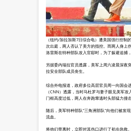
（纽约∕加拉加斯7日综合电）遭美国强行控制
次出庭，两人否认了美方的指控。而两人身上
洛雷斯在特种部队攻入官邸时，为了躲避追捕
另据委内瑞拉官员透露，美军上周六凌晨深夜突
拉安全部队成员丧生。
综合外电报道，政府多位高层官员周一向国会
（CNN）透露，当时马杜罗与妻子眼见美军攻
门框高度过低，两人在奔跑窜逃时头部猛力撞
随后，美军特种部队“三角洲部队”向他们被发
流血。
将他们带离时，立即对其伤口进行了初步急救