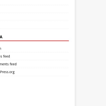
A
n
es feed
ents feed
Press.org