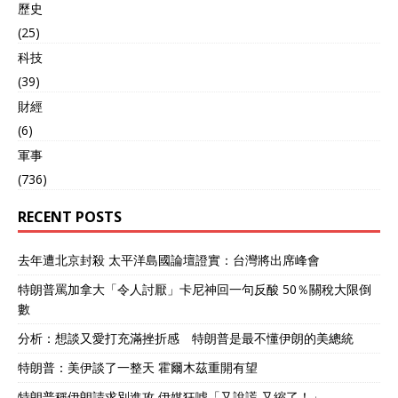
歷史
(25)
科技
(39)
財經
(6)
軍事
(736)
RECENT POSTS
去年遭北京封殺 太平洋島國論壇證實：台灣將出席峰會
特朗普罵加拿大「令人討厭」卡尼神回一句反酸 50％關稅大限倒
數
分析：想談又愛打充滿挫折感 特朗普是最不懂伊朗的美總統
特朗普：美伊談了一整天 霍爾木茲重開有望
特朗普稱伊朗請求別進攻 伊媒狂噓「又說謊 又縮了！」