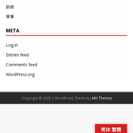
財經
軍事
META
Log in
Entries feed
Comments feed
WordPress.org
Copyright © 2026 | WordPress Theme by
MH Themes
简体 繁體