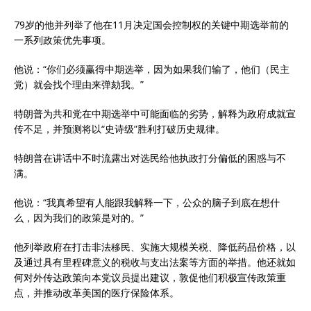
79岁的他并列举了他在11月决定国会控制权的关键中期选举前的
一系列政策优先事项。
他说：“你们必须赢得中期选举，因为如果我们输了，他们（民主
党）就会找个理由来弹劾我。”
特朗普为共和党在中期选举中可能面临的劣势，解释为政府成就宣
传不足，并预测将以“史诗级”胜利打破历史规律。
特朗普在讲话中不时流露出对选民给他执政打分偏低的困惑与不
满。
他说：“我真希望有人能跟我解释一下，公众的脑子到底在想什
么，因为我们的政策是对的。”
他列举政府在打击非法移民、实施大规模关税、降低药品价格，以
及通过具有里程碑意义的税收与支出法案等方面的举措。他还就如
何对外传达政策向本党议员提出建议，敦促他们积极宣传政策重
点，并推动改革美国的医疗保险体系。