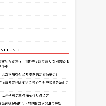
ENT POSTS
藥短缺報導惹火！特朗普：庫存龐大 叛國言論洩
要坐牢
：北京不滿對台軍售 美防部高層訪華受阻
防衛白皮書刪除攸關台灣字句 對中國警告反而更
！以色列國防軍稱 攔截彈反轟己方
說談判後腳要開打？特朗普對伊態度再轉硬