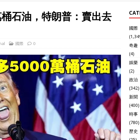
0萬桶石油，特朗普：賣出去
CAT
國際
(1,34
nal
國際
0
奇趣
(4)
娛樂
(2)
政治
(342)
新聞
(400)
時事
(780)
歷史
(25)