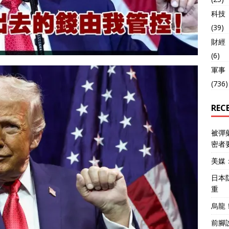
科技
(39)
財經
(6)
軍事
(736)
REC
被彈
密者
美媒
日本
重
烏龍
前腳