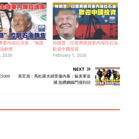
導委內瑞拉決策，“無限
特朗普：印度將購買委內瑞拉石油
石油銷售
歡迎中國投資
, 2026
February 1, 2026
NEXT
5000
美官員：馬杜羅夫婦受傷內幕：躲美軍追
捕 急鑽鋼鐵門撞到頭