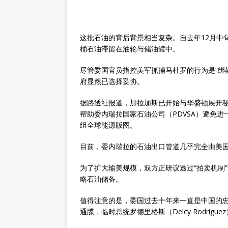
这批石油的背后背景相当复杂。自去年12月中
桶石油滞留在油轮与储油罐中。
尽管委国官员指控美军抓捕马杜罗的行为是“绑
府显然已选择妥协。
据路透社报道，加拉加斯已开始与华盛顿展开
帮助委内瑞拉国家石油公司（PDVSA）避免
组全球能源版图。
目前，委内瑞拉的石油出口管道几乎完全由美
为了扩大输美规模，双方正研议透过“拍卖机制
略石油储备。
值得注意的是，委国过去十年来一直是中国的忠
通牒，临时总统罗德里格斯（Delcy Rodri