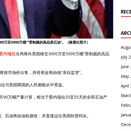
REC
ARC
0万至5000万桶““受制裁的高品质石油”。（路透社照片）
Augu
委内瑞拉
当局将向美国移交3000万至5000万桶“受制裁的高品
July 
June
将按市场价出售，所得资金将由他“亲自监管”。
May 
瑞拉与美国两国的人民都能从中受益。
April
Marc
每天90万桶产量计算，相当于委内瑞拉33至55天的全部石油产
Febr
Janua
划。石油将由油轮接收，并直接运往美国卸货码头。
Dece