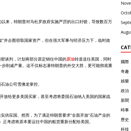
Nove
Octo
旬以来，特朗普对马杜罗政府实施严厉的出口封锁，导致数百万
Sept
Augu
架”并企图窃取国家资产，但在强大军事与经济压力下，临时政
CAT
秘密谈判，计划将部分原定销往中国的
原油
转道送往美国，同时
國際
进一步削减产量。这不仅标志著特朗普的外交大胜，更可能彻底重
奇趣
娛樂
国石油公司雪佛龙掌控。
政治
”开放给更多美国买家，甚至考虑将委国石油纳入美国的国家战
新聞
時事
实供应国。然而，为了满足特朗普要求“全面开放”石油产业的
歷史
guez）正考虑将原本要运往中国的船货重新分配给美国。
科技