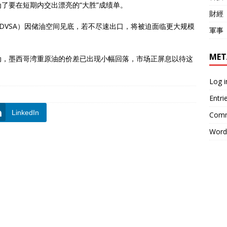
了要在短期内交出漂亮的“大胜”成绩单。
財經
DVSA）因储油空间见底，若不尽速出口，将被迫面临更大规模
軍事
MET
动，墨西哥湾重原油的价差已出现小幅回落，市场正屏息以待这
Log i
Entri
LinkedIn
Comm
Word