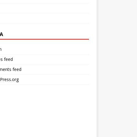
A
n
es feed
ents feed
Press.org