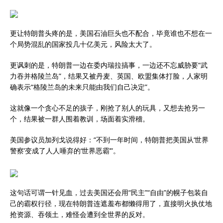
更让特朗普头疼的是，美国石油巨头也不配合，毕竟谁也不想在一
个局势混乱的国家投几十亿美元，风险太大了。
更讽刺的是，特朗普一边在委内瑞拉搞事，一边还不忘威胁要“武
力吞并格陵兰岛”，结果又被丹麦、英国、欧盟集体打脸，人家明
确表示“格陵兰岛的未来只能由我们自己决定”。
这就像一个贪心不足的孩子，刚抢了别人的玩具，又想去抢另一
个，结果被一群人围着教训，场面着实滑稽。
美国参议员加列戈说得好：“不到一年时间，特朗普把美国从‘世界
警察’变成了人人唾弃的‘世界恶霸’”。
这句话可谓一针见血，过去美国还会用“民主”“自由”的幌子包装自
己的霸权行径，现在特朗普连遮羞布都懒得用了，直接明火执仗地
抢资源、吞领土，难怪会遭到全世界的反对。