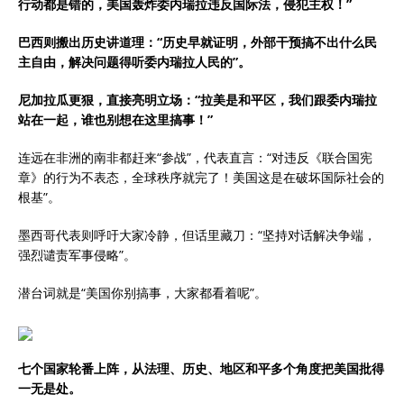
行动都是错的，美国轰炸委内瑞拉违反国际法，侵犯主权！”
巴西则搬出历史讲道理：“历史早就证明，外部干预搞不出什么民
主自由，解决问题得听委内瑞拉人民的”。
尼加拉瓜更狠，直接亮明立场：“拉美是和平区，我们跟委内瑞拉
站在一起，谁也别想在这里搞事！”
连远在非洲的南非都赶来“参战”，代表直言：“对违反《联合国宪
章》的行为不表态，全球秩序就完了！美国这是在破坏国际社会的
根基”。
墨西哥代表则呼吁大家冷静，但话里藏刀：“坚持对话解决争端，
强烈谴责军事侵略”。
潜台词就是“美国你别搞事，大家都看着呢”。
七个国家轮番上阵，从法理、历史、地区和平多个角度把美国批得
一无是处。