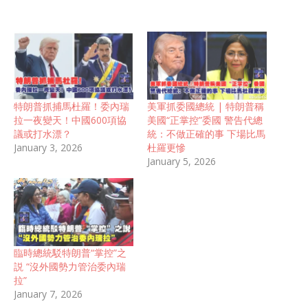
特朗普抓捕馬杜羅！委內瑞
美軍抓委國總統 | 特朗普稱
拉一夜變天！中國600項協
美國“正掌控”委國 警告代總
議或打水漂？
統：不做正確的事 下場比馬
January 3, 2026
杜羅更慘
January 5, 2026
臨時總統駁特朗普“掌控”之
説 “沒外國勢力管治委內瑞
拉”
January 7, 2026