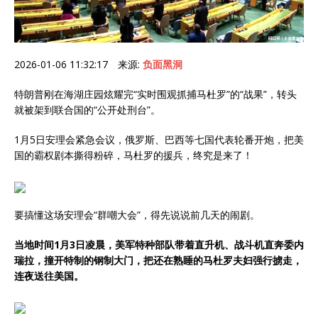
2026-01-06 11:32:17 来源:
负面黑洞
特朗普刚在海湖庄园炫耀完“实时围观抓捕马杜罗”的“战果”，转头
就被架到联合国的“公开处刑台”。
1月5日安理会紧急会议，俄罗斯、巴西等七国代表轮番开炮，把美
国的霸权剧本撕得粉碎，马杜罗的援兵，终究是来了！
要搞懂这场安理会“群嘲大会”，得先说说前几天的闹剧。
当地时间1月3日凌晨，美军特种部队带着直升机、战斗机直奔委内
瑞拉，撞开特制的钢制大门，把还在熟睡的马杜罗夫妇强行掳走，
连夜送往美国。