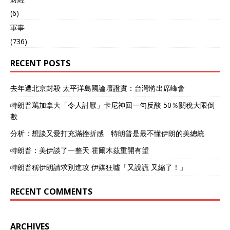
(6)
軍事
(736)
RECENT POSTS
去年遭北京封殺 太平洋島國論壇證實：台灣將出席峰會
特朗普罵加拿大「令人討厭」卡尼神回一句反酸 50％關稅大限倒
數
分析：想談又愛打充滿挫折感 特朗普是最不懂伊朗的美總統
特朗普：美伊談了一整天 霍爾木茲重開有望
特朗普稱伊朗請求別進攻 伊媒狂噓「又說謊 又縮了！」
RECENT COMMENTS
ARCHIVES