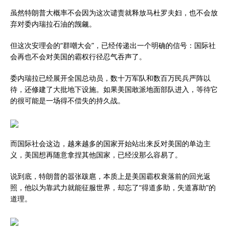
虽然特朗普大概率不会因为这次谴责就释放马杜罗夫妇，也不会放
弃对委内瑞拉石油的觊觎。
但这次安理会的“群嘲大会”，已经传递出一个明确的信号：国际社
会再也不会对美国的霸权行径忍气吞声了。
委内瑞拉已经展开全国总动员，数十万军队和数百万民兵严阵以
待，还修建了大批地下设施。如果美国敢派地面部队进入，等待它
的很可能是一场得不偿失的持久战。
而国际社会这边，越来越多的国家开始站出来反对美国的单边主
义，美国想再随意拿捏其他国家，已经没那么容易了。
说到底，特朗普的嚣张跋扈，本质上是美国霸权衰落前的回光返
照，他以为靠武力就能征服世界，却忘了“得道多助，失道寡助”的
道理。