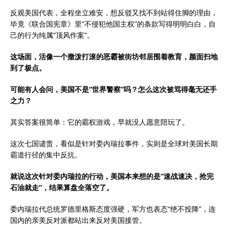
反观美国代表，全程坐立难安，想反驳又找不到站得住脚的理由，
毕竟《联合国宪章》里“不侵犯他国主权”的条款写得明明白白，自
己的行为纯属“顶风作案”。
这场面，活像一个撒泼打滚的恶霸被街坊邻居围着教育，颜面扫地
到了极点。
可能有人会问，美国不是“世界警察”吗？怎么这次被骂得毫无还手
之力？
其实答案很简单：它的霸权游戏，早就没人愿意陪玩了。
这次七国谴责，看似是针对委内瑞拉事件，实则是全球对美国长期
霸道行径的集中反抗。
就说这次针对委内瑞拉的行动，美国本来想的是“速战速决，抢完
石油就走”，结果算盘全落空了。
委内瑞拉代总统罗德里格斯态度强硬，军方也表态“绝不投降”，连
国内的亲美反对派都站出来反对美国接管。