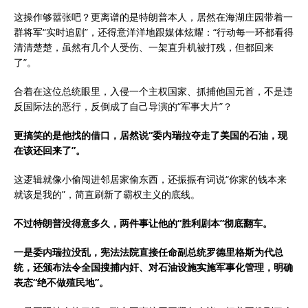
这操作够嚣张吧？更离谱的是特朗普本人，居然在海湖庄园带着一
群将军“实时追剧”，还得意洋洋地跟媒体炫耀：“行动每一环都看得
清清楚楚，虽然有几个人受伤、一架直升机被打残，但都回来
了”。
合着在这位总统眼里，入侵一个主权国家、抓捕他国元首，不是违
反国际法的恶行，反倒成了自己导演的“军事大片”？
更搞笑的是他找的借口，居然说“委内瑞拉夺走了美国的石油，现
在该还回来了”。
这逻辑就像小偷闯进邻居家偷东西，还振振有词说“你家的钱本来
就该是我的”，简直刷新了霸权主义的底线。
不过特朗普没得意多久，两件事让他的“胜利剧本”彻底翻车。
一是委内瑞拉没乱，宪法法院直接任命副总统罗德里格斯为代总
统，还颁布法令全国搜捕内奸、对石油设施实施军事化管理，明确
表态“绝不做殖民地”。