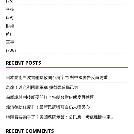
(25)
科技
(39)
財經
(6)
軍事
(736)
RECENT POSTS
日本防衛白皮書刪除攸關台灣字句 對中國警告反而更重
烏龍！以色列國防軍稱 攔截彈反轟己方
前腳說談判後腳要開打？特朗普對伊態度再轉硬
賴清德信任度升！最新民調曝藍白仍未獲民心
特朗普要動手了？美國務院示警：公民應「考慮離開中東」
RECENT COMMENTS