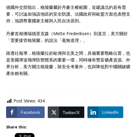
德國外交部指出，格陵蘭屬於丹麥主權範圍，並建議北約若有需
要，可討論加強該地區的安全防護。法國政府與歐盟方面也表態支
持，強調尊重國家主權與人民自決原則。
丹麥首相佛瑞德里克森（Mette Frederiksen）則直言，美方關於
「需要接管格陵蘭」的說法「毫無道理」。
路透社報導，格陵蘭位於歐洲與北美之間，具備重要戰略位置，也
是美國彈道飛彈防禦體系的重要一環，同時擁有豐富礦產資源。外
界分析，美方關注格陵蘭，除安全考量外，也與降低對中國關鍵礦
產依賴有關。
Post Views:
434
Facebook
LinkedIn
Twitter/X
Share this: