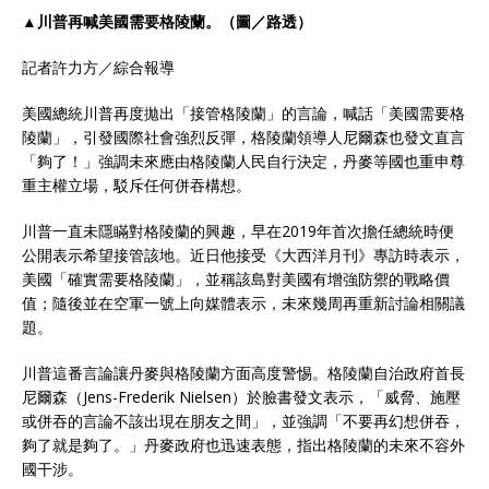
▲川普再喊美國需要格陵蘭。（圖／路透）
記者許力方／綜合報導
美國總統川普再度拋出「接管格陵蘭」的言論，喊話「美國需要格
陵蘭」，引發國際社會強烈反彈，格陵蘭領導人尼爾森也發文直言
「夠了！」強調未來應由格陵蘭人民自行決定，丹麥等國也重申尊
重主權立場，駁斥任何併吞構想。
川普一直未隱瞞對格陵蘭的興趣，早在2019年首次擔任總統時便
公開表示希望接管該地。近日他接受《大西洋月刊》專訪時表示，
美國「確實需要格陵蘭」，並稱該島對美國有增強防禦的戰略價
值；隨後並在空軍一號上向媒體表示，未來幾周再重新討論相關議
題。
川普這番言論讓丹麥與格陵蘭方面高度警惕。格陵蘭自治政府首長
尼爾森（Jens-Frederik Nielsen）於臉書發文表示，「威脅、施壓
或併吞的言論不該出現在朋友之間」，並強調「不要再幻想併吞，
夠了就是夠了。」丹麥政府也迅速表態，指出格陵蘭的未來不容外
國干涉。