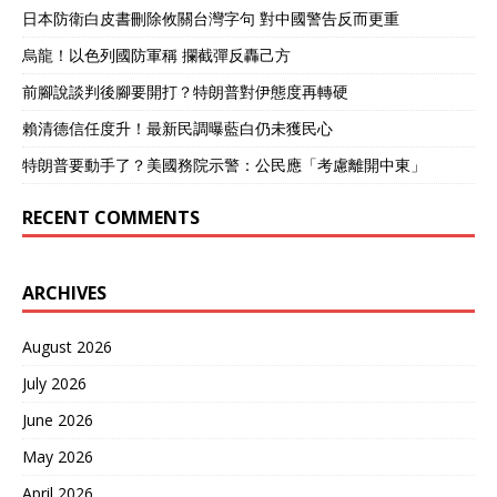
日本防衛白皮書刪除攸關台灣字句 對中國警告反而更重
烏龍！以色列國防軍稱 攔截彈反轟己方
前腳說談判後腳要開打？特朗普對伊態度再轉硬
賴清德信任度升！最新民調曝藍白仍未獲民心
特朗普要動手了？美國務院示警：公民應「考慮離開中東」
RECENT COMMENTS
ARCHIVES
August 2026
July 2026
June 2026
May 2026
April 2026