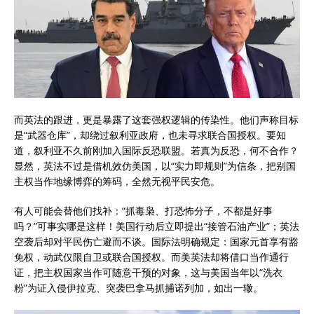
而英法的跟进，更是暴露了这套强权逻辑的传染性。他们声称目标
是“武器仓库”，却绕过叙利亚政府，也未寻求联合国授权。要知
道，叙利亚不久前刚加入国际反恐联盟。若真为反恐，何不合作？
显然，英法不过是借机效仿美国，以“实力即规则”为信条，把别国
主权当作地缘博弈的筹码，全然无视平民安危。
有人可能会替他们找补：“抓毒枭、打恐怖分子，不都是好事
吗？”可事实哪是这样！美国行动后立即提出“接管石油产业”；英法
空袭后却对平民伤亡避而不谈。国际法明确规定：国家元首享有豁
免权，动武仅限自卫或联合国授权。而美英法却将借口当作通行
证，把主权国家当作可随意干预的对象，这与美国当年以“洗衣
粉”为证入侵伊拉克、突袭巴拿马抓捕诺列加，如出一辙。