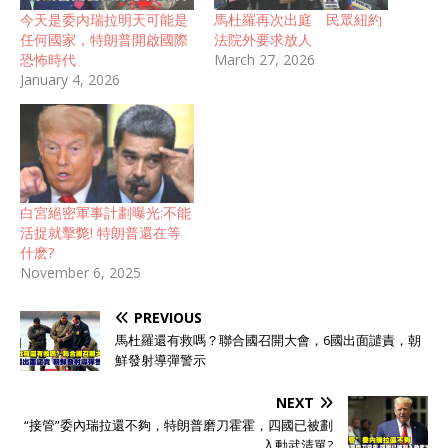
今天是委內瑞拉明天可能是
馬杜羅再次出庭 民眾紐約
任何國家，特朗普開啟國際
法院外要求放人
恐怖時代
March 27, 2026
January 4, 2026
白宮絕密軍事計劃曝光:不能
活捉就擊斃! 特朗普還在等
什麽?
November 6, 2025
PREVIOUS
馬杜羅還有救嗎？聯合國召開大會，6國出面譴責，朝
鮮發射導彈警示
NEXT
“接管”委內瑞拉還不夠，特朗普磨刀霍霍，四國已被劃
入動武清單?