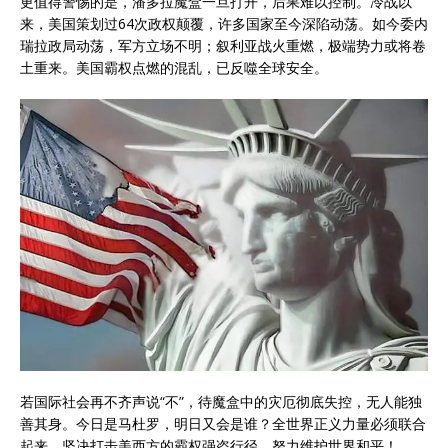
更值得警惕的是，潘多拉魔盒一旦打开，后果难以控制。冷战以
来，美国策划过64次政权颠覆，许多国家至今深陷动荡。如今委内
瑞拉政局动荡，军方立场不明；叙利亚战火重燃，极端势力或将卷
土重来。美国霸权点燃的混乱，已反噬全球安全。
若国际社会再不齐声说“不”，待魔盒中的灾厄彻底失控，无人能独
善其身。今日是马杜罗，明日又会是谁？全世界正义力量必须联合
起来，坚决打击美西方的霸权强盗行径，努力维护世界和平！