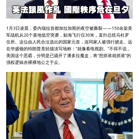
1月3日凌晨，委内瑞拉首都加拉加斯的夜空被撕裂——150余架美
军战机从20个基地低空突袭，贴海飞行仅30米，直扑总统马杜罗
住所。这位由人民合法选出的国家元首，连同家人被强行掳走。远
在华盛顿的特朗普竟轻描淡写地称：“就像看电视剧。”不得不说，
美国这个恶霸，分明是已撬开了潘多拉魔盒，将“想抓谁就抓谁”的
强权逻辑赤裸裸地公之于众。