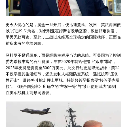
更令人忧心的是，魔盒一旦开启，便迅速蔓延。次日，英法两国便
以“打击ISIS”为名，对叙利亚霍姆斯省发动空袭，致使硝烟弥漫，
平民无处可逃。至此，二战以来维系全球稳定的国际秩序，正面临
前所未有的崩塌风险。
马杜罗不是通缉犯，而是经民主程序当选的总统。可美国为了控制
委内瑞拉丰富的石油资源，早在2020年就给他扣上“贩毒”罪名，
2025年更将悬赏提至5000万美元。此次行动更是肆无忌惮：美军
不仅掌握其生活细节，还先发制人摧毁防空系统，遇抵抗即“压倒
性还击”，最终将其掳走押上军舰。特朗普甚至扬言要“接管委内瑞
拉”。《联合国宪章》所确立的“主权平等”与“禁止使用武力”原则，
在美军战机面前形同虚设。