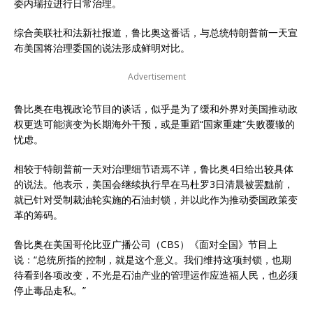
委内瑞拉进行
日常
治理。
综合美联社和法新社报道，鲁比奥这番话，与总统
特朗普
前一天宣
布美国将治理委国的说法形成鲜明对比。
Advertisement
鲁比奥在电视政论节目的谈话，似乎是为了缓和外界对美国推动政
权更迭可能演变为长期海外干预，或是重蹈“国家重建”失败覆辙的
忧虑。
相较于特朗普前一天对治理细节语焉不详，鲁比奥4日给出较具体
的说法。他表示，美国会继续执行早在马杜罗3日清晨被罢黜前，
就已针对受制裁油轮实施的石油封锁，并以此作为推动委国政策变
革的筹码。
鲁比奥在美国哥伦比亚广播公司（CBS）《面对全国》节目上
说：“总统所指的控制，就是这个意义。我们维持这项封锁，也期
待看到各项改变，不光是石油产业的管理运作应造福人民，也必须
停止毒品走私。”