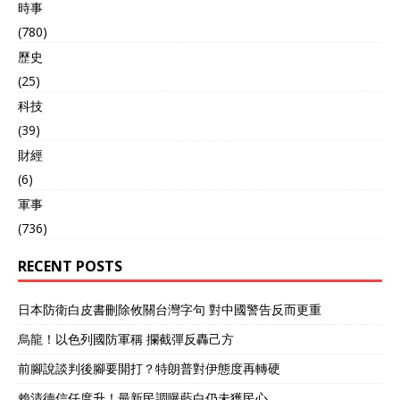
時事
(780)
歷史
(25)
科技
(39)
財經
(6)
軍事
(736)
RECENT POSTS
日本防衛白皮書刪除攸關台灣字句 對中國警告反而更重
烏龍！以色列國防軍稱 攔截彈反轟己方
前腳說談判後腳要開打？特朗普對伊態度再轉硬
賴清德信任度升！最新民調曝藍白仍未獲民心