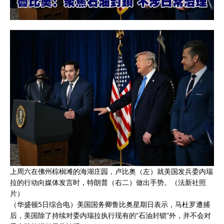
上周六在佛州棕榈滩的海湖庄园，卢比奥（左）就美国发兵委内瑞
拉的行动向媒体发言时，特朗普（右二）做出手势。（法新社照
片）
（华盛顿5日综合电）美国国务卿
鲁比奥
星期日表示，马杜罗遭捕
后，美国除了持续对
委内瑞拉
执行现有的“
石油
封锁”外，并不会对