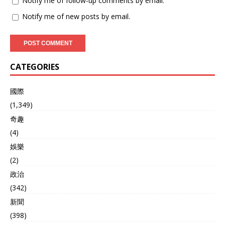
Notify me of follow-up comments by email.
Notify me of new posts by email.
CATEGORIES
國際
(1,349)
奇趣
(4)
娛樂
(2)
政治
(342)
新聞
(398)