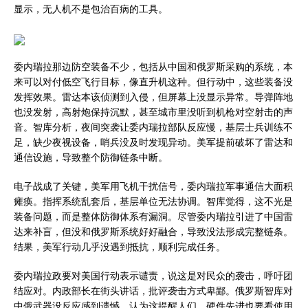
显示，无人机不是包治百病的工具。
委内瑞拉那边防空装备不少，包括从中国和俄罗斯采购的系统，本
来可以对付低空飞行目标，像直升机这种。但行动中，这些装备没
发挥效果。雷达本该侦测到入侵，但屏幕上没显示异常。导弹阵地
也没发射，高射炮保持沉默，甚至城市里没听到机枪对空射击的声
音。智库分析，夜间突袭让委内瑞拉部队反应慢，基层士兵训练不
足，缺少夜视设备，哨兵没及时发现异动。美军提前破坏了雷达和
通信设施，导致整个防御链条中断。
电子战成了关键，美军用飞机干扰信号，委内瑞拉军事通信大面积
瘫痪。指挥系统乱套后，基层单位无法协调。智库觉得，这不光是
装备问题，而是整体防御体系有漏洞。尽管委内瑞拉引进了中国雷
达来补盲，但没和俄罗斯系统好好融合，导致没法形成完整链条。
结果，美军行动几乎没遇到抵抗，顺利完成任务。
委内瑞拉政要对美国行动表示谴责，说这是对民众的袭击，呼吁团
结应对。内政部长在街头讲话，批评袭击方式卑鄙。俄罗斯智库对
中俄武器没反应感到遗憾，认为这提醒人们，硬件先进也要看使用