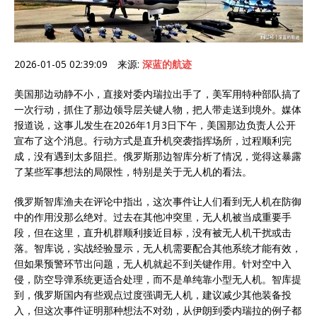
2026-01-05 02:39:09 来源:
深蓝的航迹
美国那边动静不小，直接对委内瑞拉出手了，美军用特种部队搞了
一次行动，抓住了那边领导层关键人物，把人带走送到境外。媒体
报道说，这事儿发生在2026年1月3日下午，美国那边负责人公开
宣布了这个消息。行动方式是直升机突袭指挥场所，过程顺利完
成，没有遇到太多阻拦。俄罗斯那边智库分析了情况，觉得这暴露
了某些军事想法的局限性，特别是关于无人机的看法。
俄罗斯智库渔夫在评论中指出，这次事件让人们看到无人机在防御
中的作用没那么绝对。过去在其他冲突里，无人机被当成重要手
段，但在这里，直升机群顺利接近目标，没有被无人机干扰或击
落。智库说，实战经验显示，无人机需要配合其他系统才能有效，
但如果预警环节出问题，无人机就起不到关键作用。针对空中入
侵，防空导弹系统更适合处理，而不是单纯靠小型无人机。智库提
到，俄罗斯国内有些观点过度强调无人机，建议减少其他装备投
入，但这次事件证明那种想法不对劲，从伊朗到委内瑞拉的例子都