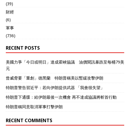
(39)
財經
(6)
軍事
(736)
RECENT POSTS
美國力爭「今日或明日」達成霍峽協議 油價聞訊暴跌至每桶79美
元
曾威脅要「重創」德黑蘭 特朗普稱美以暫緩攻擊伊朗
特朗普警告習近平：若向伊朗提供武器 「我會很失望」
特朗普下通牒：給伊朗最後一次機會 再不達成協議將斬首行動
特朗普稱同意取消軍事打擊伊朗
RECENT COMMENTS