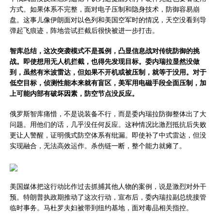
方式。如果体系不完整，面对电子压制和隐身技术，防御容易崩
盘。这事儿像伊朗面对以色列和美国空军时的情况，天空没看到导
弹起飞痕迹，阵地尝试拦截后很快被进一步打击。
智库总结，这次突袭模式不是孤例，凸显信息战对传统防御的挑
战。即使想用无人机拦截，也得先发现目标。委内瑞拉显然没做
到，虽然有米波雷达，但如果不开机或被压制，就等于没用。对于
低空目标，侦测性能本来就有盲区，美军用电磁手段全面压制，加
上可能内部有破坏因素，防空节点没反应。
俄罗斯智库痛惜，不是说装备不行，而是委内瑞拉防御整体出了大
问题。用他们的话，几乎没任何反应。这种情况比激烈抵抗后失败
更让人警醒，证明俄式防空体系有纰漏。即使补了中式雷达，但没
实现融合，无法高效运作。杀伤链一断，整个能力就瘫了。
美国媒体把这行动比作过去抓捕其他人物的案例，说是激烈对外干
预。特朗普执政期推动了这次行动，宣布后，委内瑞拉副总统接管
临时事务。马杜罗夫妇被带到纽约基地，面对毒品相关指控。