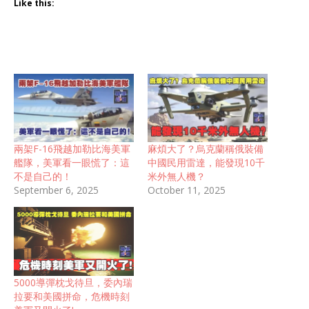
Like this:
兩架F-16飛越加勒比海美軍
麻煩大了？烏克蘭稱俄裝備
艦隊，美軍看一眼慌了：這
中國民用雷達，能發現10千
不是自己的！
米外無人機？
September 6, 2025
October 11, 2025
5000導彈枕戈待旦，委內瑞
拉要和美國拼命，危機時刻