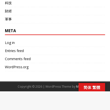
科技
財經
軍事
META
Log in
Entries feed
Comments feed
WordPress.org
Copyright © 2026 | WordPress Theme by
MH Themes
简体 繁體