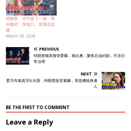
特朗普「古巴是下一個」暗
示動武 突改口：當我沒説
過
March 28, 2026
PREVIOUS
​特朗普稱美接管委國，魯比奧：聚焦石油封鎖，不涉日
常治理
NEXT
委方內鬼或浮出水面，特朗普故意避嫌，竟是總統身邊
人
BE THE FIRST TO COMMENT
Leave a Reply