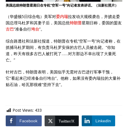
美国总统特朗普星期日在专机“空军一号”向记者发表讲话。（法新社照片）
（华盛顿5日综合电）美军对
委内瑞
拉发动大规模袭击，并掳走委
国总理马杜罗和其妻子后，美国总统
特朗普
星期日称，委国的盟友
古巴
“准备自行
垮台
”。
综合路透社和法新社报道，特朗普在专机“空军一号”向记者称，在
抓捕马杜罗期间，有负责马杜罗安保的古巴人员被击毙。“你知
道，昨天有很多古巴人被打死了……对方那边不幸出现了大量死
亡。”
针对古巴，特朗普表明，美国似乎无需对古巴进行军事干预，
它“看起来已经准备自行垮台”。他称，如果没有委内瑞拉的大量补
贴石油，哈瓦那很难“坚持下去”。
Post Views:
433
Facebook
LinkedIn
Twitter/X