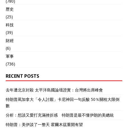
(780)
歷史
(25)
科技
(39)
財經
(6)
軍事
(736)
RECENT POSTS
去年遭北京封殺 太平洋島國論壇證實：台灣將出席峰會
特朗普罵加拿大「令人討厭」卡尼神回一句反酸 50％關稅大限倒
數
分析：想談又愛打充滿挫折感 特朗普是最不懂伊朗的美總統
特朗普：美伊談了一整天 霍爾木茲重開有望