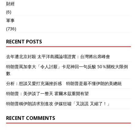
財經
(6)
軍事
(736)
RECENT POSTS
去年遭北京封殺 太平洋島國論壇證實：台灣將出席峰會
特朗普罵加拿大「令人討厭」卡尼神回一句反酸 50％關稅大限倒
數
分析：想談又愛打充滿挫折感 特朗普是最不懂伊朗的美總統
特朗普：美伊談了一整天 霍爾木茲重開有望
特朗普稱伊朗請求別進攻 伊媒狂噓「又說謊 又縮了！」
RECENT COMMENTS