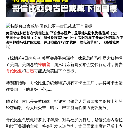
美国总统特朗普在“真相社交“平台发布照片，显示他与防长海格塞斯（左）、
美国中央情报局（ CIA）局长拉特克利夫（中）实时观看了美军特种部队在突
袭中抓捕马杜罗的过程，并形容整个行动“就像一档电视节目”。（路透社照
片)
（棕榈滩4日综合电)美军突袭委内瑞拉，擒获总统马杜罗夫妇并押
至美国。美国总统
特朗普
上周六出席新闻发布会交代行动时，警告
哥伦比亚
和
古巴
可能成为美国下个目标。
特朗普指称，哥伦比亚总统佩特罗拥有可卡因工厂，并将可卡因运
往美国，叫他最好小心点。
他又指，古巴是失败国家，批评古巴领导人导致国家面临数十年的
经济崩溃，令人民受苦，暗示古巴可能面临美方更强施压。
哥伦比亚总统佩特罗批评华府针对马杜罗的行动，是侵犯委内瑞拉
和拉丁美洲的主权，将会引发人道危机。古巴国家主席迪亚斯卡内