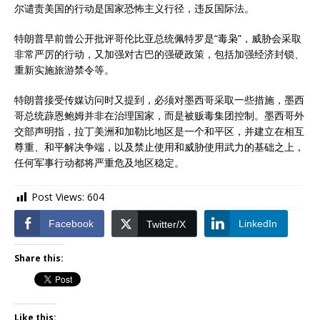
尔谴责美国的行动是国家恐怖主义行径，违反国际法。
特朗普早前曾公开批评哥伦比亚总统佩特罗是“毒枭”，威胁会采取
非常严厉的行动，又加强对古巴的强硬政策，包括加强经济封锁、
重新实施旅游禁令等。
特朗普接受传媒访问时又提到，必须对墨西哥采取一些措施，墨西
哥总统薜恩鲍姆并非在治理国家，而是被贩毒集团控制。墨西哥外
交部声明指，拉丁美洲和加勒比地区是一个和平区，并建立在相互
尊重、和平解决争端，以及禁止使用和威胁使用武力的基础之上，
任何军事行动都将严重危及地区稳定。
Post Views:
604
Facebook
LinkedIn
Twitter/X
Share this:
Like this: