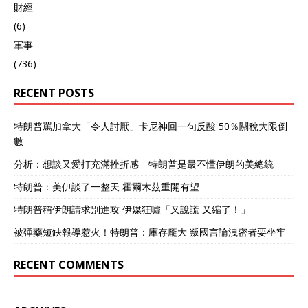
財經
(6)
軍事
(736)
RECENT POSTS
特朗普罵加拿大「令人討厭」卡尼神回一句反酸 50％關稅大限倒
數
分析：想談又愛打充滿挫折感 特朗普是最不懂伊朗的美總統
特朗普：美伊談了一整天 霍爾木茲重開有望
特朗普稱伊朗請求別進攻 伊媒狂噓「又說謊 又縮了！」
被彈藥短缺報導惹火！特朗普：庫存龐大 叛國言論洩密者要坐牢
RECENT COMMENTS