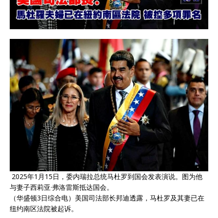
2025年1月15日，委内瑞拉总统马杜罗到国会发表演说。图为他
与妻子西莉亚·弗洛雷斯抵达国会。
（华盛顿3日综合电）美国司法部长邦迪透露，马杜罗及其妻已在
纽约南区法院被起诉。