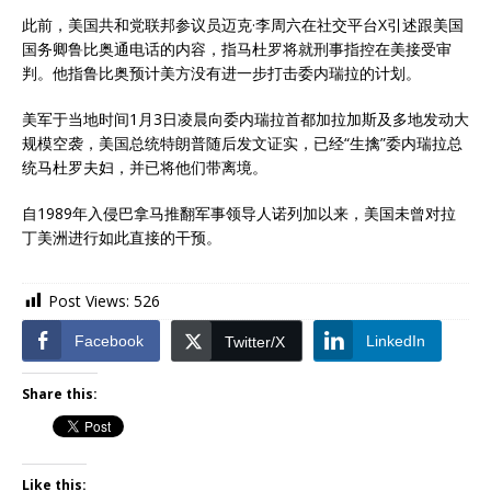
此前，美国共和党联邦参议员迈克·李周六在社交平台X引述跟美国
国务卿鲁比奥通电话的内容，指马杜罗将就刑事指控在美接受审
判。他指鲁比奥预计美方没有进一步打击委内瑞拉的计划。
美军于当地时间1月3日凌晨向委内瑞拉首都加拉加斯及多地发动大
规模空袭，美国总统特朗普随后发文证实，已经“生擒”委内瑞拉总
统马杜罗夫妇，并已将他们带离境。
自1989年入侵巴拿马推翻军事领导人诺列加以来，美国未曾对拉
丁美洲进行如此直接的干预。
Post Views:
526
Facebook
LinkedIn
Twitter/X
Share this:
Like this: