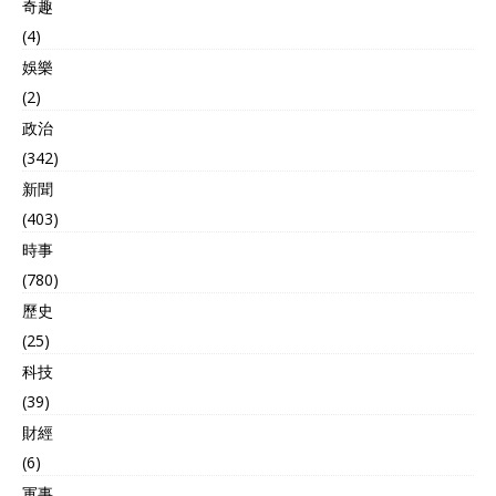
奇趣
理性考量资源限制。俄罗斯
依靠能源出口支撑经济，而
(4)
西方国家对乌克兰的援助则
娛樂
需从本国预算中拨款。 转向
英国，这个国家在俄乌冲突
(2)
中扮演了重要角色，从一开
政治
始就积极提供军事援助和训
(342)
练乌克兰士兵，同时推动对
俄罗斯的制裁。前英国首相
新聞
约翰逊公开支持乌克兰，呼
(403)
吁持续施压俄罗斯直至其投
時事
降。 2022年，英国的援助
总额超过23亿英镑，包括反
(780)
坦克导弹、坦克和防空系
歷史
统。随后的2023年和2024
年，这一数额继续增加，累
(25)
计军事援助超过100亿英
科技
镑。英国情报机构还与乌克
(39)
兰分享军事情报，协助其制
定反击策略。然而，这种支
財經
持也给英国本土带来了不小
(6)
的挑战，特别是在经济上。
軍事