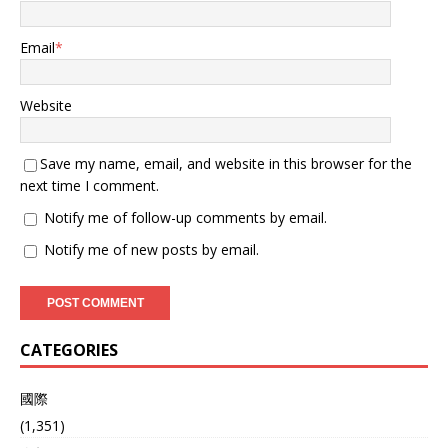
导致更大的危机。 2022年
底，他在《旁观者》杂志上
Email
*
撰文提出了三种可能的结
局：俄罗斯保持现有占领区
即算胜利；西方帮助乌克兰
Website
收复2014年失去的领土，但
风险增加；或者回到战前
线，冻结问题，并通过谈判
Save my name, email, and website in this browser for the
解决余下争议。他认为第三
next time I comment.
种方式最为现实，既可以让
乌克兰成为欧洲的强大力
Notify me of follow-up comments by email.
量，又能改善与北约的关
Notify me of new posts by email.
系。 这些观点引发了广泛的
讨论和争议，有些人认为基
辛格过于现实和妥协。乌克
兰总统泽连斯基最初批评他
的建议，称其等同于投降。
CATEGORIES
然而后来，泽连斯基的态度
有所软化，承认谈判是不可
避免的，尽管坚持要收回所
國際
有失地。 基辛格强调，战争
(1,351)
并非无限持续的，各国必须