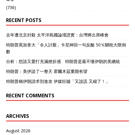
(736)
RECENT POSTS
去年遭北京封殺 太平洋島國論壇證實：台灣將出席峰會
特朗普罵加拿大「令人討厭」卡尼神回一句反酸 50％關稅大限倒
數
分析：想談又愛打充滿挫折感 特朗普是最不懂伊朗的美總統
特朗普：美伊談了一整天 霍爾木茲重開有望
特朗普稱伊朗請求別進攻 伊媒狂噓「又說謊 又縮了！」
RECENT COMMENTS
ARCHIVES
August 2026