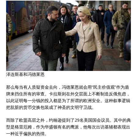
泽连斯基和冯德莱恩
那么每当有人质疑资金去向，冯德莱恩就会用“民主价值观”作为盾
牌来挡住所有的审查。卡拉斯则在外交层面上不断制造反俄焦虑，
以此证明每一分钱的投入都是为了所谓的欧洲安全。这种叙事逻辑
把肮脏的货币交换包装成了神圣的文明守卫战。
而除了欧盟高层之外，约翰逊提到了29名美国国会议员。其中的典
型是格雷厄姆，作为华盛顿有名的鹰派，他每次出访基辅都表现出
一种近乎偏执的热情。