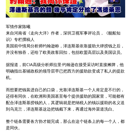
军情作家陈曦
来自河南省《走向大洋》作者，深圳卫视军事评论员，《舰船知
识》专栏撰稿人
美国前中情局分析师约翰逊称，泽连斯基依靠援助大肆捞钱之后，
并没有独吞，还给了欧美政客回扣，包括欧盟高层以及美国议员。
据报道，前CIA高级分析师拉里·约翰逊在接受采访时直接摊牌，他
明确指出基辅政权的领导层早已把西方的援助款变成了私人的提款
机。
而想要把钱装进自己的口袋，光靠泽连斯基一个人肯定是不行的，
还得有同伙，在欧洲和美国甚至每个提供援助的国家里，可能都有
配合泽连斯基捞钱的人，其逻辑就是把纳税人的钱以援助的名义送
到乌克兰，泽连斯基这边把钱截下来，再通过海外渠道洗白。
整个链条需要各方协才能完成，那么在这个链条上的每一个人，都
是同伙。