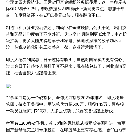
全球第四大经济体。国际货币基金组织的数据显示，这一年印度实
际GDP增长8.2%，季度数据从7.8%稳步上扬到更高点。想想十年
前，印度经济还卡在2万亿美元出头，现在翻倍不止。
制造业和服务业拉动强劲，制药业在全球疫情后劲头十足，出口疫
苗和药品让印度赚了不少外汇。失业率11月降到更低水平，中产阶
级扩容，更多人能买得起车子和家电。莫迪政府推的改革功不可
没，从税制简化到劳工法整合，都让企业运营顺溜了。
印度人感受到实惠，日子过得有盼头，自然对国家实力更有信心。
过去穷日子让很多人腰杆子直不起来，现在钱包鼓了，创业热情高
涨，社会凝聚力也跟着上来。
军事实力是另一个硬指标。全球火力指数2025年排名，印度稳居
第四，仅次于美俄中。军队总兵力超500万，现役145万，预备役
一动员就能扩到700万。人多是优势，武器装备也跟上步伐。
空军有2200多架飞机，苏-30和阵风战机从俄罗斯法国引进，海军
国产航母维克兰特号服役后，在印度洋上更有存在感。陆军山地部