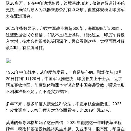
队20多万，专在中印边境练兵，边境基建加速，修路建隧道让补给
更快。虽然后勤因为武器来源杂乱有点麻烦，但整体规模让印度军
力在亚洲顶尖。
2025年指数显示，印度空军战斗机超600架，海军舰艇近300艘，
这些数据让民众相信，军队不是纸上谈兵。相比过去，印度军费投
入大增，技术合作跟美以等国深化，民众看到这些，觉得再面对解
放军时，有底牌可打。
1962年中印战争，从印度角度看，一直是块心病。那场仗从10月
20日打到11月20日，中国军队推进快，印度损失上千士兵，丢了
阿克赛钦地区。印度媒体和课本常说这是中国突袭导致，强调地形
不利和准备不足，而不是实力差距。
多年下来，很多印度人接受这种说法，不愿承认全面败北。2023
年皮尤调查，67%印度人对华负面看法，比2019年涨21%。
莫迪的领导风格加码了这份自信。2025年他把这一年叫改革里程
碑年，税改和基础设施推得风生水起。失业率降，股市涨，印度在