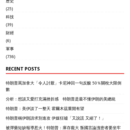
歷史
(25)
科技
(39)
財經
(6)
軍事
(736)
RECENT POSTS
特朗普罵加拿大「令人討厭」卡尼神回一句反酸 50％關稅大限倒
數
分析：想談又愛打充滿挫折感 特朗普是最不懂伊朗的美總統
特朗普：美伊談了一整天 霍爾木茲重開有望
特朗普稱伊朗請求別進攻 伊媒狂噓「又說謊 又縮了！」
被彈藥短缺報導惹火！特朗普：庫存龐大 叛國言論洩密者要坐牢