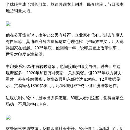
全球眼里成了增长引擎。莫迪强调本土制造，民众响应，节日买本
地货销量大增。
他在公开场合说，改革让公民有尊严，企业家有信心。过去印度人
有自卑感，莫迪政府努力抹掉这层心理包袱，推民族主义，让人觉
得国家在崛起。2025年底，他回顾一年，说印度登上改革快车，
世界对印度充满希望。
中印关系2025年有转暖迹象，也间接助推印度自信。过去四年边
境摩擦多，2020年加勒万冲突后，关系紧张。但2025年双方努力
重建，外交接触频密，签协议缓和东部拉达克对峙。12月数据显
示，贸易额达1350亿美元，尽管印度限中资，但经济纽带还在。
边境机制讨论中，显示出务实态度。印度人看到这些，觉得自家立
场稳，不用总担心冲突。
这些底气来源交织，反映印度社会变迁。经济强了，军队壮了，历