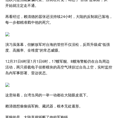
开始就注定走不通。
再看经过，赖清德的嚣张还没持续24小时，大陆的反制就已落地，
每一步都精准戳中他的死穴。
演习虽落幕，但解放军对台海的管控不仅没松，反而升级成“低强
度、高频率、全维度”的常态威慑。
12月31日6时至1月1日6时，17艘军舰、8艘海警船仍在台岛周边
活动，两只搭载电子侦察模块的高空气球掠过台岛上空，实时监控
岛内军事部署、雷达状态。
这意味着，台湾当局的一举一动都在大陆眼皮底下。
赖清德想偷偷搞军购、藏武器，根本无处遁形。
更狠的是，大陆直接斩断了他的军购链。