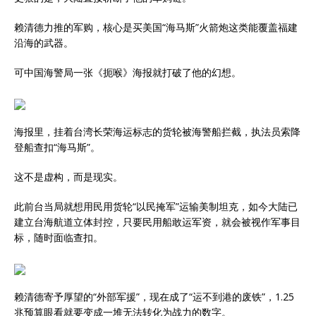
赖清德力推的军购，核心是买美国“海马斯”火箭炮这类能覆盖福建
沿海的武器。
可中国海警局一张《扼喉》海报就打破了他的幻想。
海报里，挂着台湾长荣海运标志的货轮被海警船拦截，执法员索降
登船查扣“海马斯”。
这不是虚构，而是现实。
此前台当局就想用民用货轮“以民掩军”运输美制坦克，如今大陆已
建立台海航道立体封控，只要民用船敢运军资，就会被视作军事目
标，随时面临查扣。
赖清德寄予厚望的“外部军援”，现在成了“运不到港的废铁”，1.25
兆预算眼看就要变成一堆无法转化为战力的数字。