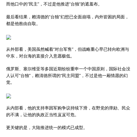
而他口中的“民主”，不过是他推进“台独”的遮羞布。
最后看结果，赖清德的“台独”幻想已全面崩塌，内外皆困的局面，
都是他咎由自取。
从外部看，美国虽然喊着“对台军售”，但战略重心早已转向欧洲与
中东，对台海的直接介入意愿极低。
俄罗斯、塞尔维亚等多国近期纷纷重申一个中国原则，国际社会没
人认可“台独”，赖清德所谓的“民主同盟”，不过是他一厢情愿的幻
觉。
从内部看，他的支持率因军购争议持续下滑，在野党的弹劾、民众
的不满，让他的执政正当性岌岌可危。
更关键的是，大陆推进统一的模式已成型。