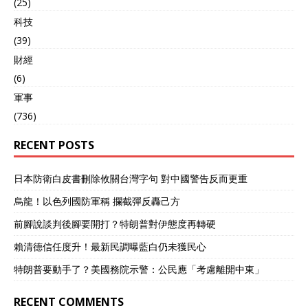
(25)
科技
(39)
財經
(6)
軍事
(736)
RECENT POSTS
日本防衛白皮書刪除攸關台灣字句 對中國警告反而更重
烏龍！以色列國防軍稱 攔截彈反轟己方
前腳說談判後腳要開打？特朗普對伊態度再轉硬
賴清德信任度升！最新民調曝藍白仍未獲民心
特朗普要動手了？美國務院示警：公民應「考慮離開中東」
RECENT COMMENTS