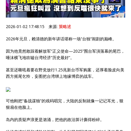
2026-01-02 17:48:15 来源:
策略述
2026年元旦，赖清德的新年讲话堪称一场“台独”闹剧的巅峰。
因为他竟然敢踩着解放军“正义使命—2025”围台军演落幕的尾巴，
唾沫横飞地吹嘘台湾经济“历史最好”。
甚至还嘶吼着要在野党放行1.25兆新台币军购案，还厚着脸皮向美
西方摇尾乞怜，妄图把台湾绑上地缘博弈的战车。
可他刚把“备战谋独”的戏码唱完，大陆的反制就像一记记耳光，狠
狠扇在他脸上。
岛内的质疑声浪更是汹涌，把他的政治算计撕得粉碎。