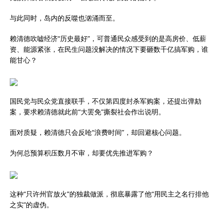
与此同时，岛内的反噬也汹涌而至。
赖清德吹嘘经济“历史最好”，可普通民众感受到的是高房价、低薪
资、能源紧张，在民生问题没解决的情况下要砸数千亿搞军购，谁
能甘心？
国民党与民众党直接联手，不仅第四度封杀军购案，还提出弹劾
案，要求赖清德就此前“大罢免”撕裂社会作出说明。
面对质疑，赖清德只会反呛“浪费时间”，却回避核心问题。
为何总预算积压数月不审，却要优先推进军购？
这种“只许州官放火”的独裁做派，彻底暴露了他“用民主之名行排他
之实”的虚伪。