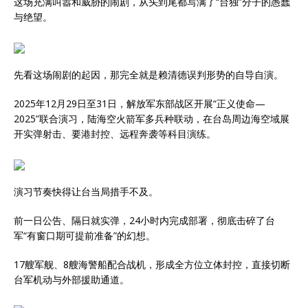
这场充满叫嚣和威胁的闹剧，从头到尾都写满了“台独”分子的愚蠢
与绝望。
先看这场闹剧的起因，那完全就是赖清德误判形势的自导自演。
2025年12月29日至31日，解放军东部战区开展“正义使命—
2025”联合演习，陆海空火箭军多兵种联动，在台岛周边海空域展
开实弹射击、要港封控、远程奔袭等科目演练。
演习节奏快得让台当局措手不及。
前一日公告、隔日就实弹，24小时内完成部署，彻底击碎了台
军“有窗口期可提前准备”的幻想。
17艘军舰、8艘海警船配合战机，形成全方位立体封控，直接切断
台军机动与外部援助通道。