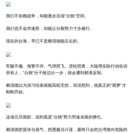
我们不依赖战争，却能逐步压缩“台独”空间。
我们也不追求速胜，却能让分裂势力寸步难行。
现在的台海，早已不是赖清德能左右的。
军舰不撤、海警不停、气球照飞、货轮照查，大陆用实际行动告诉
所有人，“台独”分子敢迈出一步，就会遭到精准反制。
赖清德以为演习结束就能高枕无忧，却没想到，他真正的“噩梦”才
刚刚开始。
这场元旦闹剧，说到底是“台独”势力穷途末路的挣扎。
赖清德把嚣张当底气，把愚蠢当计谋，最终只会把台湾推向危险的