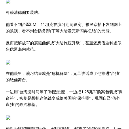
可赖清德偏要装瞎。
他看不到台军CM—11坦克在演习期间趴窝、被民众拍下发到网上
的狼狈，看不到台防务部门“等大陆发完新闻再总结”的无能。
反而把解放军的震慑曲解成“大陆施压升级”，甚至还想借这种虚假
焦虑逼岛内就范。
在他眼里，演习结束就是“危机解除”，元旦讲话成了他推进“台独”
的绝佳舞台。
一边用“台湾没时间等了”制造恐慌，一边把1.25兆军购案包装成“保
命符”，实则是想把这笔钱变成给美国的“保护费”，巩固自己“倚外
谋独”的政治根基。
他以为这招能蒙骗民众、压制在野党，却忘了“台独”这条路，从一