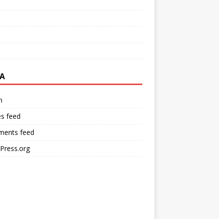
A
n
es feed
ents feed
Press.org