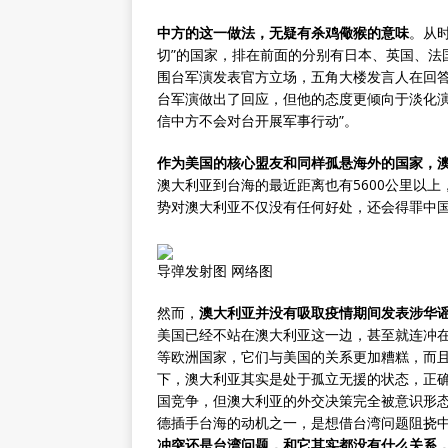
中方的这一做法，无疑有杀鸡儆猴的意味
。从
切”的国家，排在前面的分别有日本、英国、法
围台军演发表官方立场，五角大楼发言人在回答
台军演做出了回应，但他的态度更倾向于淡化演
信中方不会对台开展军事行动”。
作为美国的核心盟友和同样孤悬海外的国家，
澳大利亚到台海的最近距离也有5600公里以上
势对澳大利亚不仅没有任何好处，还会得罪中
导弹发射图 网络图
然而，
澳大利亚并没有吸取疫情期间发表涉华
美国已经不站在澳大利亚这一边，甚至就连冲
等欧洲国家，它们与美国的关系更加糟糕，而
下，澳大利亚其实是处于孤立无援的状态，正
国竞争，但澳大利亚的外交决策完全被意识形
德插手台海的动机之一，是想借台湾问题阻挠
冲突还是台湾问题，和它其实都没有什么关系