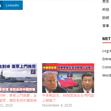
歷史
LinkedIn
科技
財經
軍事
MET
Log i
Entri
Comm
Word
對峙，澳軍上門挑釁，反
中美剛談完，特朗普就在台灣問題
修理，澳防長找中國算賬
上變臉了
22, 2025
November 4, 2025