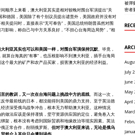
被彈
密者
时间顺序上来看，澳大利亚其实是相对较晚对围台军演提出“关
国和德国，美国除了有个别议员提出谴责外，美国政府并没有对
相关提问时，直接表示“无可奉告”，美国总统特朗普虽然对围
REC
习影响，称自己与中方关系良好，“不担心台海周边局势”，“相
ARC
澳大利亚其实也可以和美国一样，对围台军演保持沉默
。毕竟，
，就算台海真的“有事”，也压根影响不到澳大利亚，插手台海局
Augu
国这个最大的矿产和农产品买家，损害澳大利亚的经济利益。
July 
June
May 
谣言的教训，又一次在台海问题上挑战中方的底线
。而这一次，
在反华最前线的日本，都没能得到美国的鼎力支持。至于英法德
April
且经济深受俄乌战争冲击，根本无力帮助澳大利亚。这种情况
Marc
确的做法应该是保持谨慎，坚守资源供应国的定位，避免卷入大
态绑架，根本没有考虑到国际贸易和地缘政治等现实因素。英法
Febr
中俄正常合作，削弱俄罗斯。
但对于澳大利亚来说，无论是俄乌
Janua
，贸然介入其中只会遭到误伤
。