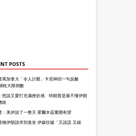
ENT POSTS
普罵加拿大「令人討厭」卡尼神回一句反酸
％關稅大限倒數
：想談又愛打充滿挫折感 特朗普是最不懂伊朗
總統
普：美伊談了一整天 霍爾木茲重開有望
普稱伊朗請求別進攻 伊媒狂噓「又說謊 又縮
」