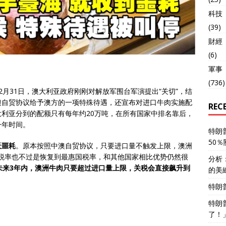
科技
(39)
財經
(6)
軍事
(736)
月31日，澳大利亚政府刚刚对解放军围台军演提出“关切”，结
澳自贸协议给予澳方的一项特殊待遇，还宣布对进口牛肉实施配
REC
大利亚分到的配额只有每年约20万吨，在所有国家中排名靠后，
一年时间。
特朗
50
天噩耗
。原本按照中澳自贸协议，只要进口量不触发上限，澳洲
税率也不过是恢复到最惠国税率，和其他国家相比优势仍然很
分析
未来3年内，澳洲牛肉只要超过进口量上限，关税会直接飙升到
的美
特朗
特朗
了！