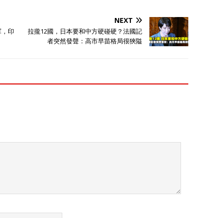
NEXT
軍，印
拉攏12國，日本要和中方硬碰硬？法國記
者突然發聲：高市早苗格局很狹隘