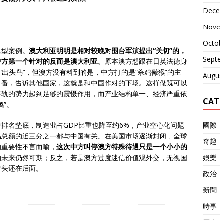
Dece
Nove
Octo
典型案例。
澳大利亚明明是相对较晚对围台军演提出“关切”的，
Sept
中方第一个针对的反而是澳大利亚
。原本澳方想跟在日英法德身
“出头鸟”，但澳方没有料到的是，中方打的是“杀鸡儆猴”的主
Augu
一番，告诉其他国家，这就是和中国作对的下场。这样做既可以
不轨的势力起到足够的震慑作用，而产业结构单一、经济严重依
CAT
鸡”。
國際
排名垫底，制造业占GDP比重也降至约6%，产业空心化问题
易总额的近三分之一都与中国有关。在美国市场逐渐封闭，全球
奇趣
的重要性不言而喻，
这次中方叫停澳方特殊待遇只是一个小小的
娛樂
的未来仍然可期；反之，若是澳方过度迷信价值观外交，无视国
苦头还在后面。
政治
新聞
時事