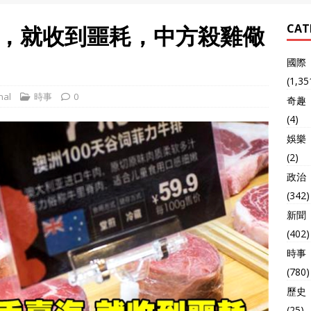
，就收到噩耗，中方殺雞儆
CAT
國際
(1,35
nal
時事
0
奇趣
(4)
娛樂
(2)
政治
(342)
新聞
(402)
時事
(780)
歷史
(25)