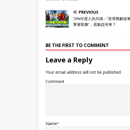
PREVIOUS
70%印度人的共識：“若再戰解放
軍會取勝”，底氣從何來？
BE THE FIRST TO COMMENT
Leave a Reply
Your email address will not be published.
Comment
Name
*