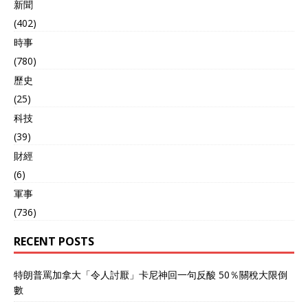
新聞
(402)
時事
(780)
歷史
(25)
科技
(39)
財經
(6)
軍事
(736)
RECENT POSTS
特朗普罵加拿大「令人討厭」卡尼神回一句反酸 50％關稅大限倒
數