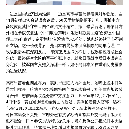
一边是国内经济困局难解，一边是高市早苗硬撑着搞对华强硬。自
11月初抛出涉台错误言论后，50天里她始终拒不让步，哪怕中方
多次敦促其恪守中日四个政治文件精神、撤回错误言论，哪怕日方
外相在参议院复述《中日联合声明》条款时刻意回避”台湾是中国
领土”核心表述，企图翻炒”台湾地位未定论”，她也始终铁了心不纠
正立场。这种强硬背后，是日本右翼从未彻底根除的畸形心理–二
战战败后本该深刻反思，却演变成压抑的不甘，被政客包装成社会
焦虑，最终催生危险的军事扩张冲动。就像日俄战争后日本误判自
身定位、被军国主义拖入深渊一样，如今的日本又在重蹈历史覆辙
的边缘试探。
高市早苗看似四处布局，实则早已陷入内外困局。她嘴上说中日沟
通大门敞开，暗地里频繁接触特朗普团队求背书，和菲律宾加紧装
备合作，想借南海议题分散中方注意力。甚至宣布12月27日至1月
4日休假，表面减少曝光缓解国内质疑，实则忙着搬入官邸，还不
忘在12月30日出席东京证券交易所活动，装出关注经济的样子。
可日本民众不买账，官邸外已有抗议标语直指其外交无能；俄罗斯
也不配合，日本参议员访俄试探关系，俄方反倒公开担忧日本大幅
提升防卫预算，毕竟俄乌冲突后日本紧跟西方制裁，双边谈判早已