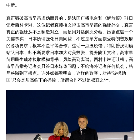
中断。
真正戳破高市早苗虚伪面具的，是法国广播电台和《解放报》驻日
记者西村卡琳。这位记者直接撰文抨击高市早苗的强硬外交，直言
真正的强硬从不是制造对立，而是用对话解决分歧。她更点破一个
关键事实：日本所谓强化日美同盟，不过是单方面接受特朗普政府
的各项要求，根本不是平等合作。这话一点没说错，特朗普没明确
站队日本，却不断要求日本加大对美投资、提升防卫支出，高市早
苗用民生成本换取模糊背书，风险高到离谱。西村卡琳还吐槽，高
市早苗举办记者会只答日本媒体问题，不给海外记者任何机会，格
局狭隘到了极点。连外媒都看明白，这样的政客，对待”被援助
国”只会是居高临下的操控，所谓合作不过是权宜之计。