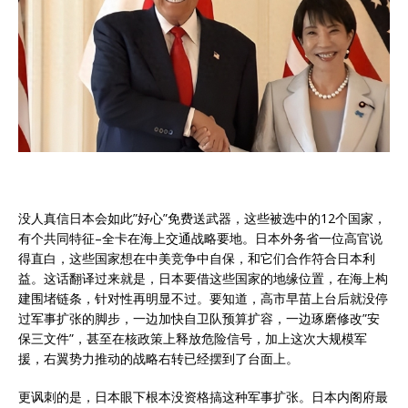
没人真信日本会如此”好心”免费送武器，这些被选中的12个国家，
有个共同特征–全卡在海上交通战略要地。日本外务省一位高官说
得直白，这些国家想在中美竞争中自保，和它们合作符合日本利
益。这话翻译过来就是，日本要借这些国家的地缘位置，在海上构
建围堵链条，针对性再明显不过。要知道，高市早苗上台后就没停
过军事扩张的脚步，一边加快自卫队预算扩容，一边琢磨修改”安
保三文件”，甚至在核政策上释放危险信号，加上这次大规模军
援，右翼势力推动的战略右转已经摆到了台面上。
更讽刺的是，日本眼下根本没资格搞这种军事扩张。日本内阁府最