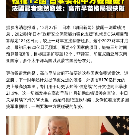
据参考消息报道，12月27日，日本《朝日新闻》披露一则重磅消
息，2026财年日本”政府安全保障能力强化支援”也就是OSA项目预
算敲定181亿日元，较上一财年直接翻倍还多。这个2023财年才启
动、最初只有20亿日元预算、覆盖4个国家的项目，短短三年时间
预算暴涨8倍，目标国家扩容至12个，菲律宾、印度尼西亚等东南
亚国家，多个太平洋岛国以及蒙古国纷纷在列。
更值得留意的是，高市早苗政府不仅要给这些国家免费送雷达、巡
逻艇，下一财年还计划提供更先进的装备，外务省8170亿日元的
史上最高预算里，专门用于历史认知等”信息战”的开支也同比暴涨
21.6%。这一切都发生在高市早苗11月初抛出错误涉台言论、中日
关系持续下滑的50天里，她始终拒绝道歉纠偏，反倒忙着拉拢多国
搞军事捆绑，一副要和中方硬碰硬的架势。