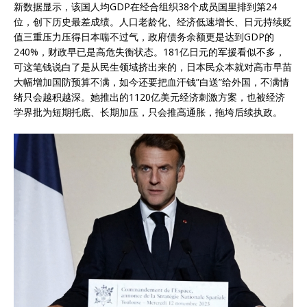
新数据显示，该国人均GDP在经合组织38个成员国里排到第24
位，创下历史最差成绩。人口老龄化、经济低速增长、日元持续贬
值三重压力压得日本喘不过气，政府债务余额更是达到GDP的
240%，财政早已是高危失衡状态。181亿日元的军援看似不多，
可这笔钱说白了是从民生领域挤出来的，日本民众本就对高市早苗
大幅增加国防预算不满，如今还要把血汗钱”白送”给外国，不满情
绪只会越积越深。她推出的1120亿美元经济刺激方案，也被经济
学界批为短期托底、长期加压，只会推高通胀，拖垮后续执政。