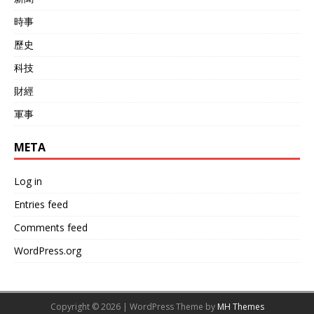
時事
歷史
科技
財經
軍事
META
Log in
Entries feed
Comments feed
WordPress.org
Copyright © 2026 | WordPress Theme by
MH Themes