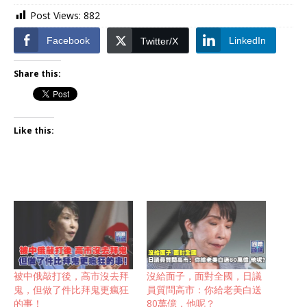
Post Views:
882
Facebook
LinkedIn
Twitter/X
Share this:
Like this:
被中俄敲打後，高市沒去拜
沒給面子，面對全國，日議
鬼，但做了件比拜鬼更瘋狂
員質問高市：你給老美白送
的事！
80萬億，他呢？