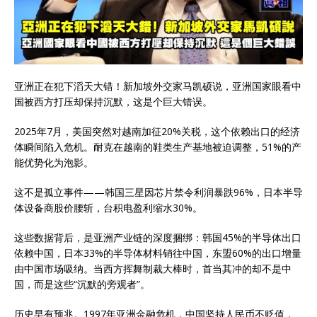
亚洲正在犯下滔天大错！新加坡外交家马凯硕说，亚洲国家眼看中
国被西方打压却保持沉默，这是个巨大错误。
2025年7月，美国突然对越南加征20%关税，这个依赖出口的经济
体瞬间陷入危机。耐克在越南的鞋类生产基地被迫调整，51%的产
能优势化为泡影。
这不是孤立事件——韩国三星因芯片禁令利润暴跌96%，日本半导
体设备商股价腰斩，台积电盈利缩水30%。
这些数据背后，是亚洲产业链的深度捆绑：韩国45%的半导体出口
依赖中国，日本33%的半导体材料销往中国，东盟60%的出口增量
由中国市场吸纳。当西方挥舞制裁大棒时，首当其冲的却不是中
国，而是这些“沉默的旁观者”。
历史早有预兆。1997年亚洲金融危机，中国坚持人民币不贬值，