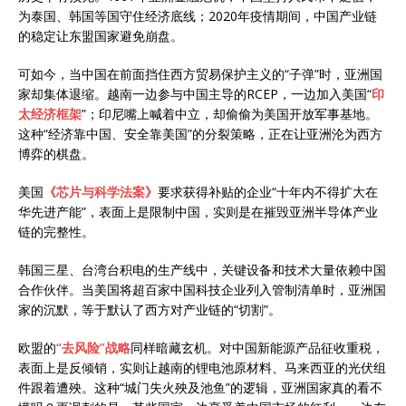
为泰国、韩国等国守住经济底线；2020年疫情期间，中国产业链
的稳定让东盟国家避免崩盘。
可如今，当中国在前面挡住西方贸易保护主义的“子弹”时，亚洲国
家却集体退缩。越南一边参与中国主导的RCEP，一边加入美国“
印
太经济框架
”；印尼嘴上喊着中立，却偷偷为美国开放军事基地。
这种“经济靠中国、安全靠美国”的分裂策略，正在让亚洲沦为西方
博弈的棋盘。
美国
《芯片与科学法案》
要求获得补贴的企业“十年内不得扩大在
华先进产能”，表面上是限制中国，实则是在摧毁亚洲半导体产业
链的完整性。
韩国三星、台湾台积电的生产线中，关键设备和技术大量依赖中国
合作伙伴。当美国将超百家中国科技企业列入管制清单时，亚洲国
家的沉默，等于默认了西方对产业链的“切割”。
欧盟的
“去风险”战略
同样暗藏玄机。对中国新能源产品征收重税，
表面上是反倾销，实则让越南的锂电池原材料、马来西亚的光伏组
件跟着遭殃。这种“城门失火殃及池鱼”的逻辑，亚洲国家真的看不