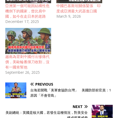
亞洲第一個可能因結構性危
中國巴基斯坦關係緊張 印
機倒下的國家，曾比肩中
度成亞洲最大武器進口國
國，如今在走日本的老路
March 9, 2026
December 17, 2025
越南為背刺中國付出慘痛代
價，美歐輪番揮刀收割，沒
有一國肯幫他
September 26, 2025
PREVIOUS
台海若開戰「美軍會協防台灣」 美國防部前官員：1
原因「不會登島」
NEXT
美副總統：英國是核大國，若發生這種情況，對美安全
構成嚴重威脅