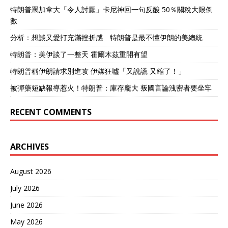
特朗普罵加拿大「令人討厭」卡尼神回一句反酸 50％關稅大限倒
數
分析：想談又愛打充滿挫折感 特朗普是最不懂伊朗的美總統
特朗普：美伊談了一整天 霍爾木茲重開有望
特朗普稱伊朗請求別進攻 伊媒狂噓「又說謊 又縮了！」
被彈藥短缺報導惹火！特朗普：庫存龐大 叛國言論洩密者要坐牢
RECENT COMMENTS
ARCHIVES
August 2026
July 2026
June 2026
May 2026