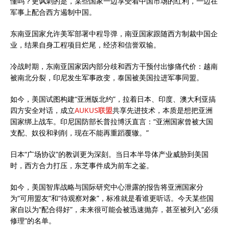
懂吗？更讽刺的是，某些国家一边享受着中国市场的红利，一边在
军事上配合西方遏制中国。
东南亚国家允许美军部署中程导弹，南亚国家跟随西方制裁中国企
业，结果自身工程项目烂尾，经济和信誉双输。
冷战时期，东南亚国家因内部分歧和西方干预付出惨痛代价：越南
被南北分裂，印尼发生军事政变，泰国被美国拉进军事同盟。
如今，美国试图构建“亚洲版北约”，拉着日本、印度、澳大利亚搞
四方安全对话，成立
AUKUS联盟
共享先进技术，本质是想把亚洲
国家绑上战车。印尼国防部长普拉博沃直言：“亚洲国家曾被大国
支配、奴役和剥削，现在不能再重蹈覆辙。”
日本“广场协议”的教训更为深刻。当日本半导体产业威胁到美国
时，西方合力打压，东芝事件成为前车之鉴。
如今，美国智库战略与国际研究中心泄露的报告将亚洲国家分
为“可用盟友”和“待观察对象”，标准就是看谁更听话。今天某些国
家自以为“配合得好”，未来很可能会被迅速抛弃，甚至被列入“必须
修理”的名单。