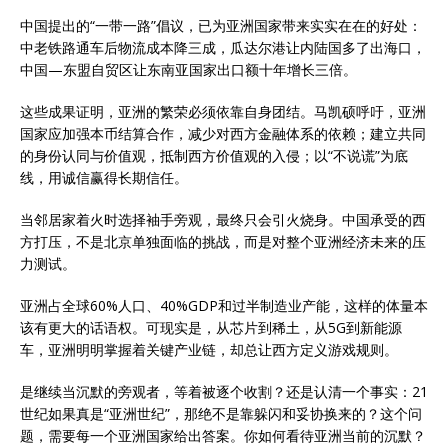
中国提出的“一带一路”倡议，已为亚洲国家带来实实在在的好处：
中老铁路通车后物流成本降三成，瓜达尔港让内陆国多了出海口，
中国—东盟自贸区让东南亚国家出口额十年增长三倍。
这些成果证明，亚洲的繁荣必须依靠自身团结。马凯硕呼吁，亚洲
国家应加强本币结算合作，减少对西方金融体系的依赖；建立共同
的身份认同与价值观，抵制西方价值观的入侵；以“不说谎”为底
线，用诚信赢得长期信任。
当邻居家着火时选择袖手旁观，最终只会引火烧身。中国承受的西
方打压，不是北京单独面临的挑战，而是对整个亚洲经济未来的压
力测试。
亚洲占全球60%人口、40%GDP和过半制造业产能，这样的体量本
该有更大的话语权。可现实是，从芯片到稀土，从5G到新能源
车，亚洲明明掌握着关键产业链，却总让西方定义游戏规则。
是继续当沉默的旁观者，等着被逐个收割？还是认清一个事实：21
世纪如果真是“亚洲世纪”，那绝不是靠躲闪和妥协换来的？这个问
题，需要每一个亚洲国家给出答案。你如何看待亚洲当前的沉默？