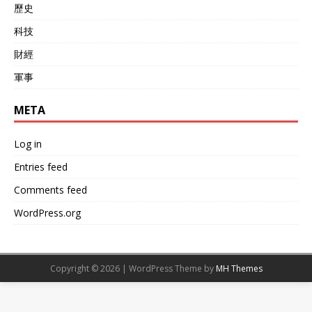
歷史
科技
財經
軍事
META
Log in
Entries feed
Comments feed
WordPress.org
Copyright © 2026 | WordPress Theme by
MH Themes