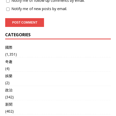
Notify me of follow-up comments by email.
Notify me of new posts by email.
CATEGORIES
國際
(1,351)
奇趣
(4)
娛樂
(2)
政治
(342)
新聞
(402)