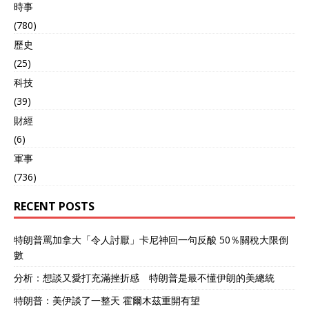
時事
(780)
歷史
(25)
科技
(39)
財經
(6)
軍事
(736)
RECENT POSTS
特朗普罵加拿大「令人討厭」卡尼神回一句反酸 50％關稅大限倒
數
分析：想談又愛打充滿挫折感 特朗普是最不懂伊朗的美總統
特朗普：美伊談了一整天 霍爾木茲重開有望