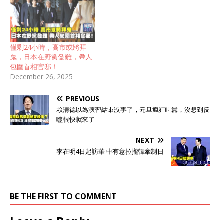
僅剩24小時，高市或將拜
鬼，日本在野黨發難，帶人
包圍首相官邸！
December 26, 2025
PREVIOUS
賴清德以為演習結束沒事了，元旦瘋狂叫囂，沒想到反
噬很快就來了
NEXT
李在明4日起訪華 中有意拉攏韓牽制日
BE THE FIRST TO COMMENT